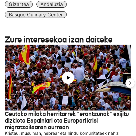
Gizartea
Andaluzia
Basque Culinary Center
Zure interesekoa izan daiteke
Ceutako milaka herritarrek "erantzunak" exijitu
dizkiete Espainiari eta Europari krisi
migratzailearen aurrean
Kristau, musulman, hebrear eta hindu komunitateek nahiz