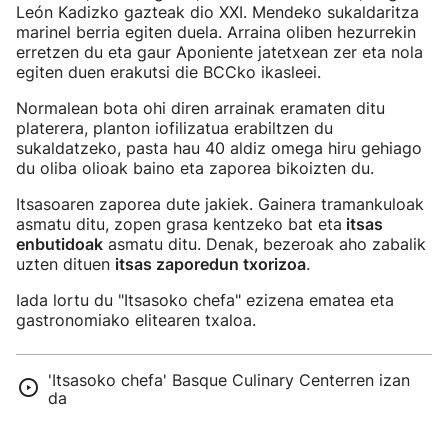
León Kadizko gazteak dio XXI. Mendeko sukaldaritza
marinel berria egiten duela. Arraina oliben hezurrekin
erretzen du eta gaur Aponiente jatetxean zer eta nola
egiten duen erakutsi die BCCko ikasleei.
Normalean bota ohi diren arrainak eramaten ditu
platerera, planton iofilizatua erabiltzen du
sukaldatzeko, pasta hau 40 aldiz omega hiru gehiago
du oliba olioak baino eta zaporea bikoizten du.
Itsasoaren zaporea dute jakiek. Gainera tramankuloak
asmatu ditu, zopen grasa kentzeko bat eta
itsas
enbutidoak
asmatu ditu. Denak, bezeroak aho zabalik
uzten dituen
itsas zaporedun txorizoa
.
Iada lortu du "Itsasoko chefa" ezizena ematea eta
gastronomiako elitearen txaloa.
'Itsasoko chefa' Basque Culinary Centerren izan
da