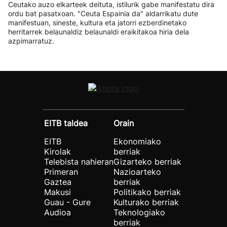
Ceutako auzo elkarteek deituta, istilurik gabe manifestatu dira
ordu bat pasatxoan. "Ceuta Espainia da" aldarrikatu dute
manifestuan, sineste, kultura eta jatorri ezberdinetako
herritarrek belaunaldiz belaunaldi eraikitakoa hiria dela
azpimarratuz.
EITB taldea
Orain
EITB
Ekonomiako
Kirolak
berriak
Telebista nahieran
Gizarteko berriak
Primeran
Nazioarteko
Gaztea
berriak
Makusi
Politikako berriak
Guau - Gure
Kulturako berriak
Audioa
Teknologiako
berriak