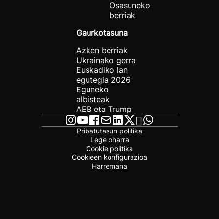
Osasuneko
berriak
Gaurkotasuna
Azken berriak
Ukrainako gerra
Euskadiko lan
egutegia 2026
Eguneko
albisteak
AEB eta Trump
Pribatutasun politika
Lege oharra
Cookie politika
Cookieen konfigurazioa
Harremana