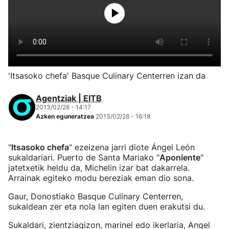
'Itsasoko chefa' Basque Culinary Centerren izan da
Agentziak | EITB
2013/02/28 - 14:17
Azken eguneratzea
2013/02/28 - 16:18
"
Itsasoko chefa
" ezeizena jarri diote Ángel León
sukaldariari. Puerto de Santa Mariako "
Aponiente
"
jatetxetik heldu da, Michelin izar bat dakarrela.
Arrainak egiteko modu bereziak eman dio sona.
Gaur, Donostiako Basque Culinary Centerren,
sukaldean zer eta nola lan egiten duen erakutsi du.
Sukaldari, zientziagizon, marinel edo ikerlaria, Angel