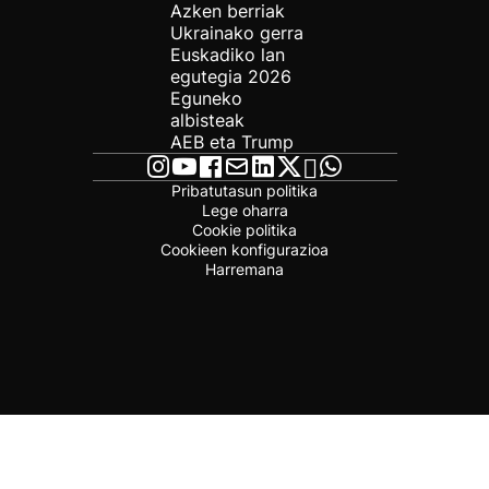
Azken berriak
Ukrainako gerra
Euskadiko lan
egutegia 2026
Eguneko
albisteak
AEB eta Trump
Pribatutasun politika
Lege oharra
Cookie politika
Cookieen konfigurazioa
Harremana