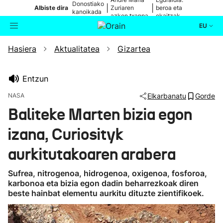
Donostiako
|
|
Albiste dira
Zuriaren
beroa eta
kanoikada
azken txanpa
ekaitzak
EU
Hasiera
Aktualitatea
Gizartea
Aktualitatea
Bilatzailea
Politika
Entzun
NASA
Elkarbanatu
Gorde
Kultura
Baliteke Marten bizia egon
izana, Curiosityk
Ikusmiran
aurkitutakoaren arabera
Eguraldia
Sufrea, nitrogenoa, hidrogenoa, oxigenoa, fosforoa,
karbonoa eta bizia egon dadin beharrezkoak diren
beste hainbat elementu aurkitu dituzte zientifikoek.