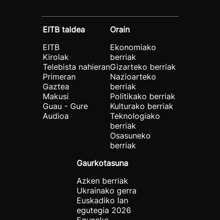
EITB taldea
Orain
EITB
Ekonomiako
Kirolak
berriak
Telebista nahieran
Gizarteko berriak
Primeran
Nazioarteko
Gaztea
berriak
Makusi
Politikako berriak
Guau - Gure
Kulturako berriak
Audioa
Teknologiako
berriak
Osasuneko
berriak
Gaurkotasuna
Azken berriak
Ukrainako gerra
Euskadiko lan
egutegia 2026