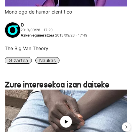
Monólogo de humor científico
0
2013/09/28 - 17:29
Azken eguneratzea
2013/09/28 - 17:49
The Big Van Theory
Gizartea
Naukas
Zure interesekoa izan daiteke