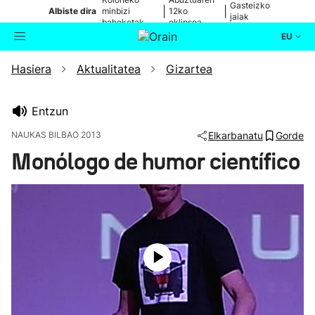
Gasteizko
|
|
Albiste dira
minbizi
12ko
jaiak
baheketak
eklipsea
EU
Hasiera
Aktualitatea
Gizartea
Aktualitatea
Bilatzailea
Politika
Entzun
NAUKAS BILBAO 2013
Elkarbanatu
Gorde
Kultura
Monólogo de humor científico
Ikusmiran
Eguraldia