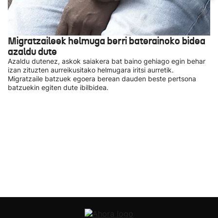
Migratzaileek helmuga berri baterainoko bidea
azaldu dute
Azaldu dutenez, askok saiakera bat baino gehiago egin behar
izan zituzten aurreikusitako helmugara iritsi aurretik.
Migratzaile batzuek egoera berean dauden beste pertsona
batzuekin egiten dute ibilbidea.