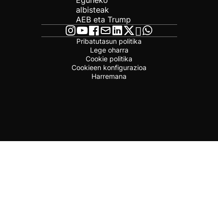
Eguneko
albisteak
AEB eta Trump
Pribatutasun politika
Lege oharra
Cookie politika
Cookieen konfigurazioa
Harremana