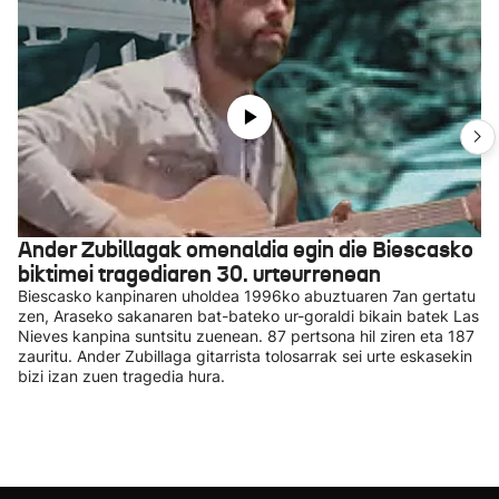
Ander Zubillagak omenaldia egin die Biescasko
biktimei tragediaren 30. urteurrenean
Biescasko kanpinaren uholdea 1996ko abuztuaren 7an gertatu
zen, Araseko sakanaren bat-bateko ur-goraldi bikain batek Las
Nieves kanpina suntsitu zuenean. 87 pertsona hil ziren eta 187
zauritu. Ander Zubillaga gitarrista tolosarrak sei urte eskasekin
bizi izan zuen tragedia hura.