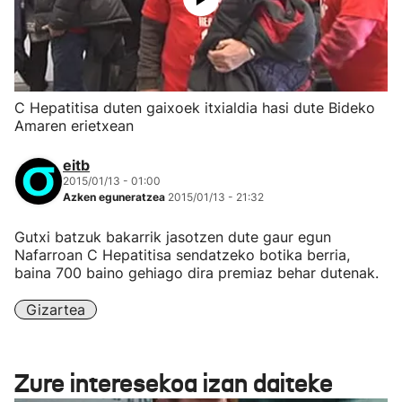
C Hepatitisa duten gaixoek itxialdia hasi dute Bideko
Amaren erietxean
eitb
2015/01/13 - 01:00
Azken eguneratzea
2015/01/13 - 21:32
Gutxi batzuk bakarrik jasotzen dute gaur egun
Nafarroan C Hepatitisa sendatzeko botika berria,
baina 700 baino gehiago dira premiaz behar dutenak.
Gizartea
Zure interesekoa izan daiteke