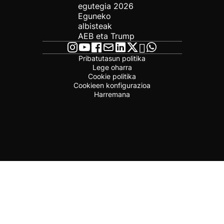
egutegia 2026
Eguneko
albisteak
AEB eta Trump
Pribatutasun politika
Lege oharra
Cookie politika
Cookieen konfigurazioa
Harremana