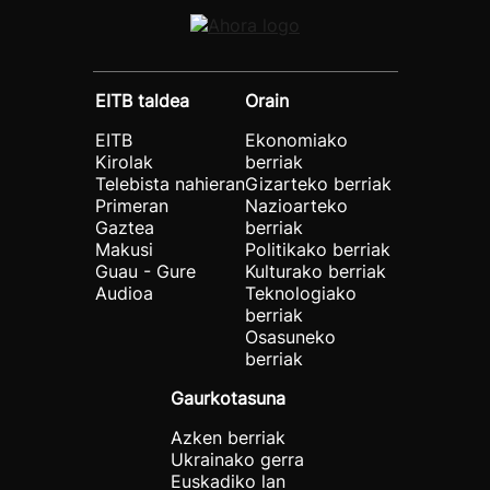
EITB taldea
Orain
EITB
Ekonomiako
Kirolak
berriak
Telebista nahieran
Gizarteko berriak
Primeran
Nazioarteko
Gaztea
berriak
Makusi
Politikako berriak
Guau - Gure
Kulturako berriak
Audioa
Teknologiako
berriak
Osasuneko
berriak
Gaurkotasuna
Azken berriak
Ukrainako gerra
Euskadiko lan