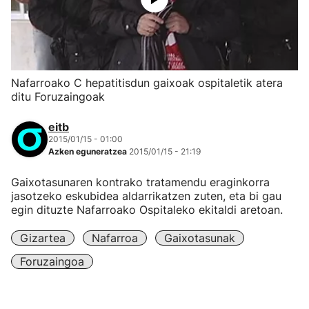
Nafarroako C hepatitisdun gaixoak ospitaletik atera
ditu Foruzaingoak
eitb
2015/01/15 - 01:00
Azken eguneratzea
2015/01/15 - 21:19
Gaixotasunaren kontrako tratamendu eraginkorra
jasotzeko eskubidea aldarrikatzen zuten, eta bi gau
egin dituzte Nafarroako Ospitaleko ekitaldi aretoan.
Gizartea
Nafarroa
Gaixotasunak
Foruzaingoa