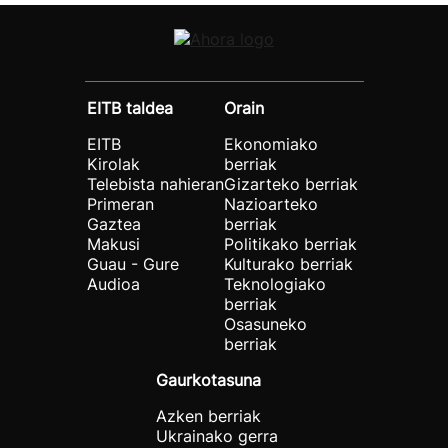
EITB taldea
Orain
EITB
Ekonomiako
Kirolak
berriak
Telebista nahieran
Gizarteko berriak
Primeran
Nazioarteko
Gaztea
berriak
Makusi
Politikako berriak
Guau - Gure
Kulturako berriak
Audioa
Teknologiako
berriak
Osasuneko
berriak
Gaurkotasuna
Azken berriak
Ukrainako gerra