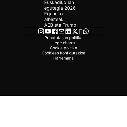
Euskadiko lan
egutegia 2026
Eguneko
albisteak
AEB eta Trump
Pribatutasun politika
Lege oharra
Cookie politika
Cookieen konfigurazioa
Harremana