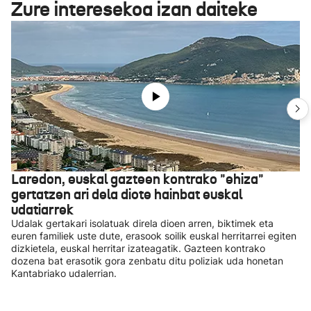
Zure interesekoa izan daiteke
Laredon, euskal gazteen kontrako "ehiza"
gertatzen ari dela diote hainbat euskal
udatiarrek
Udalak gertakari isolatuak direla dioen arren, biktimek eta
euren familiek uste dute, erasook soilik euskal herritarrei egiten
dizkietela, euskal herritar izateagatik. Gazteen kontrako
dozena bat erasotik gora zenbatu ditu poliziak uda honetan
Kantabriako udalerrian.