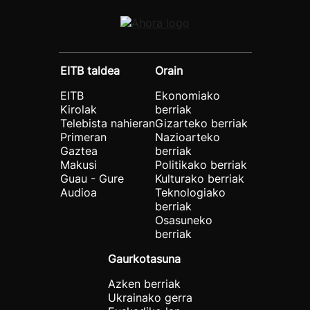
EITB taldea
Orain
EITB
Ekonomiako
Kirolak
berriak
Telebista nahieran
Gizarteko berriak
Primeran
Nazioarteko
Gaztea
berriak
Makusi
Politikako berriak
Guau - Gure
Kulturako berriak
Audioa
Teknologiako
berriak
Osasuneko
berriak
Gaurkotasuna
Azken berriak
Ukrainako gerra