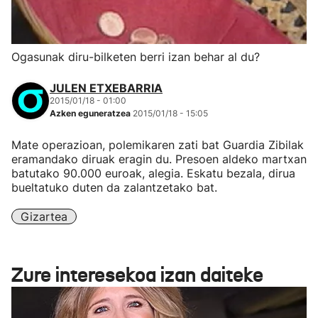
Ogasunak diru-bilketen berri izan behar al du?
JULEN ETXEBARRIA
2015/01/18 - 01:00
Azken eguneratzea
2015/01/18 - 15:05
Mate operazioan, polemikaren zati bat Guardia Zibilak
eramandako diruak eragin du. Presoen aldeko martxan
batutako 90.000 euroak, alegia. Eskatu bezala, dirua
bueltatuko duten da zalantzetako bat.
Gizartea
Zure interesekoa izan daiteke