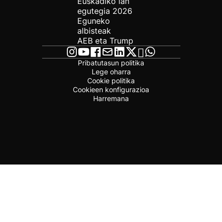
Euskadiko lan
egutegia 2026
Eguneko
albisteak
AEB eta Trump
Pribatutasun politika
Lege oharra
Cookie politika
Cookieen konfigurazioa
Harremana