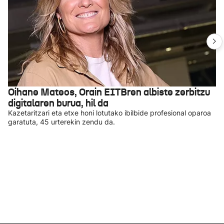
Oihane Mateos, Orain EITBren albiste zerbitzu
digitalaren burua, hil da
Kazetaritzari eta etxe honi lotutako ibilbide profesional oparoa
garatuta, 45 urterekin zendu da.