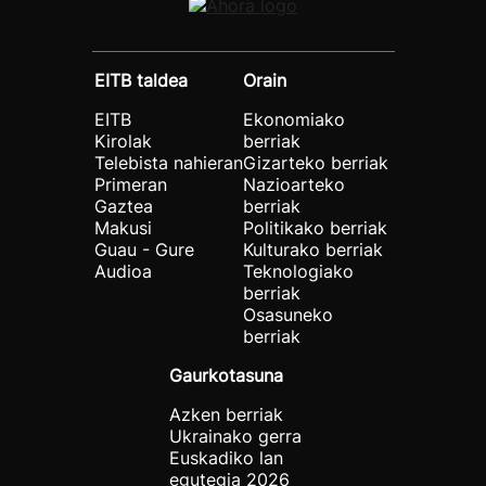
EITB taldea
Orain
EITB
Ekonomiako
Kirolak
berriak
Telebista nahieran
Gizarteko berriak
Primeran
Nazioarteko
Gaztea
berriak
Makusi
Politikako berriak
Guau - Gure
Kulturako berriak
Audioa
Teknologiako
berriak
Osasuneko
berriak
Gaurkotasuna
Azken berriak
Ukrainako gerra
Euskadiko lan
egutegia 2026