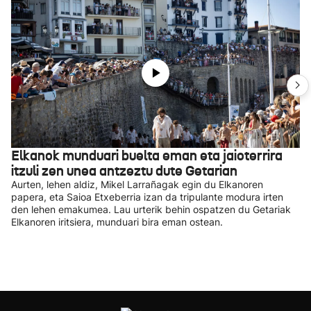
Elkanok munduari buelta eman eta jaioterrira
itzuli zen unea antzeztu dute Getarian
Aurten, lehen aldiz, Mikel Larrañagak egin du Elkanoren
papera, eta Saioa Etxeberria izan da tripulante modura irten
den lehen emakumea. Lau urterik behin ospatzen du Getariak
Elkanoren iritsiera, munduari bira eman ostean.