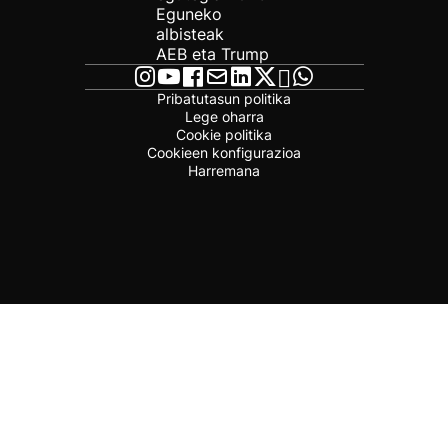
Eguneko
albisteak
AEB eta Trump
Pribatutasun politika
Lege oharra
Cookie politika
Cookieen konfigurazioa
Harremana