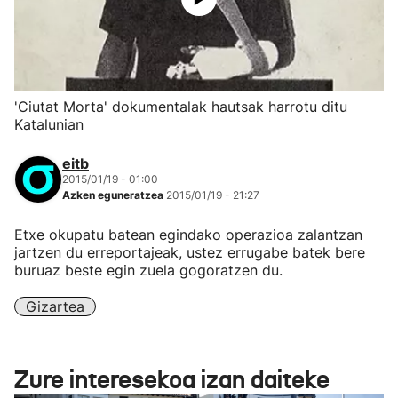
'Ciutat Morta' dokumentalak hautsak harrotu ditu
Katalunian
eitb
2015/01/19 - 01:00
Azken eguneratzea
2015/01/19 - 21:27
Etxe okupatu batean egindako operazioa zalantzan
jartzen du erreportajeak, ustez errugabe batek bere
buruaz beste egin zuela gogoratzen du.
Gizartea
Zure interesekoa izan daiteke