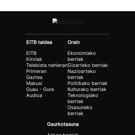
EITB taldea
Orain
EITB
Ekonomiako
Kirolak
berriak
Telebista nahieran
Gizarteko berriak
Primeran
Nazioarteko
Gaztea
berriak
Makusi
Politikako berriak
Guau - Gure
Kulturako berriak
Audioa
Teknologiako
berriak
Osasuneko
berriak
Gaurkotasuna