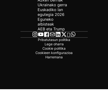
Azken berriak
Ukrainako gerra
Euskadiko lan
egutegia 2026
Eguneko
albisteak
AEB eta Trump
Pribatutasun politika
Lege oharra
Cookie politika
Cookieen konfigurazioa
Harremana