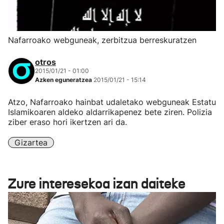
Nafarroako webguneak, zerbitzua berreskuratzen
otros
2015/01/21 - 01:00
Azken eguneratzea
2015/01/21 - 15:14
Atzo, Nafarroako hainbat udaletako webguneak Estatu
Islamikoaren aldeko aldarrikapenez bete ziren. Polizia
ziber eraso hori ikertzen ari da.
Gizartea
Zure interesekoa izan daiteke