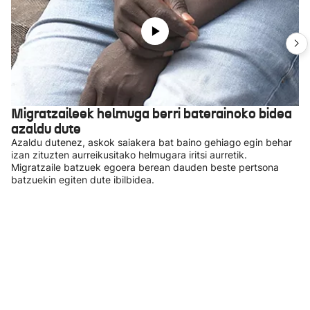
Migratzaileek helmuga berri baterainoko bidea
azaldu dute
Azaldu dutenez, askok saiakera bat baino gehiago egin behar
izan zituzten aurreikusitako helmugara iritsi aurretik.
Migratzaile batzuek egoera berean dauden beste pertsona
batzuekin egiten dute ibilbidea.