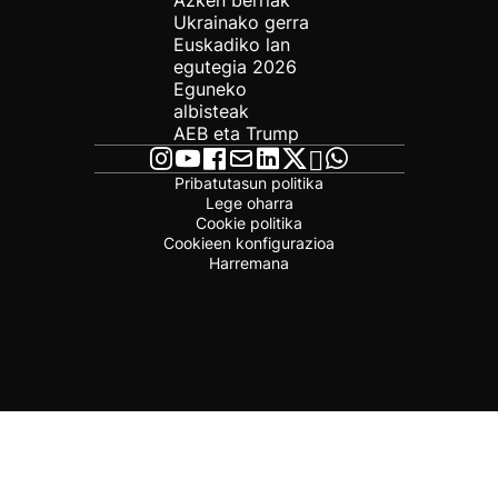
Azken berriak
Ukrainako gerra
Euskadiko lan
egutegia 2026
Eguneko
albisteak
AEB eta Trump
Pribatutasun politika
Lege oharra
Cookie politika
Cookieen konfigurazioa
Harremana