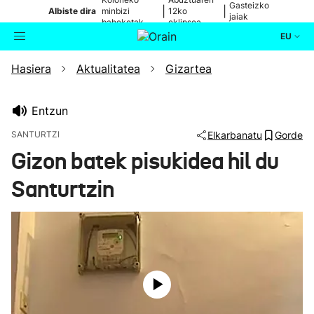
Gasteizko
|
|
Albiste dira
minbizi
12ko
jaiak
baheketak
eklipsea
EU
Hasiera
Aktualitatea
Gizartea
Aktualitatea
Bilatzailea
Politika
Entzun
SANTURTZI
Elkarbanatu
Gorde
Kultura
Gizon batek pisukidea hil du
Santurtzin
Ikusmiran
Eguraldia