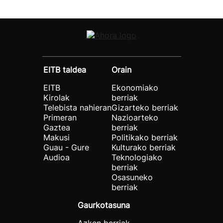
EITB taldea
Orain
EITB
Ekonomiako
Kirolak
berriak
Telebista nahieran
Gizarteko berriak
Primeran
Nazioarteko
Gaztea
berriak
Makusi
Politikako berriak
Guau - Gure
Kulturako berriak
Audioa
Teknologiako
berriak
Osasuneko
berriak
Gaurkotasuna