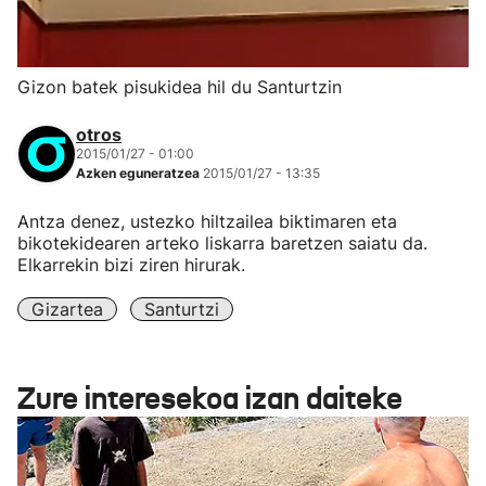
Gizon batek pisukidea hil du Santurtzin
otros
2015/01/27 - 01:00
Azken eguneratzea
2015/01/27 - 13:35
Antza denez, ustezko hiltzailea biktimaren eta
bikotekidearen arteko liskarra baretzen saiatu da.
Elkarrekin bizi ziren hirurak.
Gizartea
Santurtzi
Zure interesekoa izan daiteke