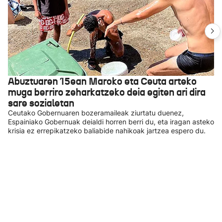
Abuztuaren 15ean Maroko eta Ceuta arteko
muga berriro zeharkatzeko deia egiten ari dira
sare sozialetan
Ceutako Gobernuaren bozeramaileak ziurtatu duenez,
Espainiako Gobernuak deialdi horren berri du, eta iragan asteko
krisia ez errepikatzeko baliabide nahikoak jartzea espero du.