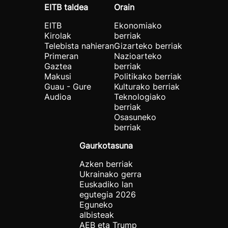
EITB taldea
Orain
EITB
Ekonomiako
Kirolak
berriak
Telebista nahieran
Gizarteko berriak
Primeran
Nazioarteko
Gaztea
berriak
Makusi
Politikako berriak
Guau - Gure
Kulturako berriak
Audioa
Teknologiako
berriak
Osasuneko
berriak
Gaurkotasuna
Azken berriak
Ukrainako gerra
Euskadiko lan
egutegia 2026
Eguneko
albisteak
AEB eta Trump