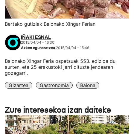
Bertako gutiziak Baionako Xingar Ferian
IÑAKI ESNAL
2015/04/04 - 16:30
Azken eguneratzea
2015/04/04 - 15:46
Baionako Xingar Feria ospetsuak 553. edizioa du
aurten, eta 25 erakustoki jarri dituzte jendearen
gozagarri.
Gizartea
Gastronomia
Baiona
Zure interesekoa izan daiteke