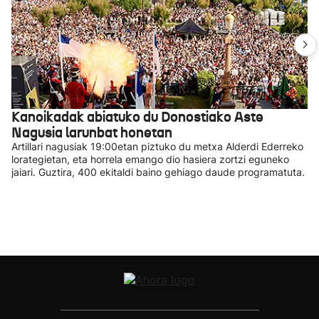
Kanoikadak abiatuko du Donostiako Aste
Nagusia larunbat honetan
Artillari nagusiak 19:00etan piztuko du metxa Alderdi Ederreko
lorategietan, eta horrela emango dio hasiera zortzi eguneko
jaiari. Guztira, 400 ekitaldi baino gehiago daude programatuta.