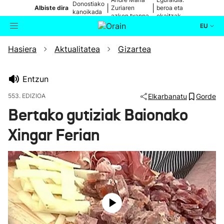
Donostiako
|
|
Albiste dira
Zuriaren
beroa eta
kanoikada
azken txanpa
ekaitzak
EU
Hasiera
Aktualitatea
Gizartea
Aktualitatea
Bilatzailea
Politika
Entzun
553. EDIZIOA
Elkarbanatu
Gorde
Kultura
Bertako gutiziak Baionako
Xingar Ferian
Ikusmiran
Eguraldia