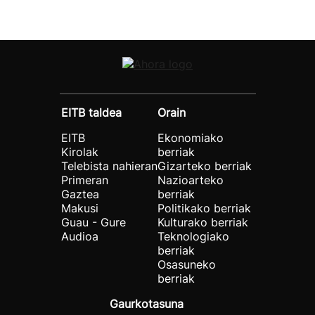
EITB taldea
Orain
EITB
Ekonomiako
Kirolak
berriak
Telebista nahieran
Gizarteko berriak
Primeran
Nazioarteko
Gaztea
berriak
Makusi
Politikako berriak
Guau - Gure
Kulturako berriak
Audioa
Teknologiako
berriak
Osasuneko
berriak
Gaurkotasuna