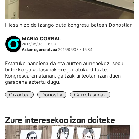
Hiesa hizpide izango dute kongresu batean Donostian
MARIA CORRAL
2015/05/03 - 16:00
Azken eguneratzea
2015/05/03 - 15:34
Estatuko handiena da eta aurten aurrenekoz, sexu
bidezko gaixotasunak ere jorratuko dituzte.
Kongresuaren atarian, gaitzak urteotan izan duen
garapena aztertu dugu.
Gizartea
Donostia
Gaixotasunak
Zure interesekoa izan daiteke