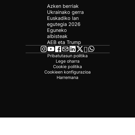
Azken berriak
Ukrainako gerra
Euskadiko lan
egutegia 2026
Eguneko
albisteak
AEB eta Trump
Pribatutasun politika
Lege oharra
Cookie politika
Cookieen konfigurazioa
Harremana