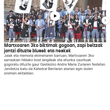
Martxoaren 3ko biktimak gogoan, zapi beltzak
jantzi dituzte blusek eta neskek
Jaiak eta memoria ekimenaren barruan, Martxoaren 3ko
sarraskian hildako bost langileak eta ehunka zaurituak
gogoratu dituzte gaur Gasteizko Andre Maria Zuriaren festetan.
Jendetza batu da Katedral Berriaren atarian egin duten
oroimen ekitaldian.