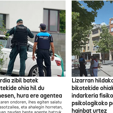
dia zibil batek
Lizarran hildak
tekide ohia hil du
bikotekide ohia
nesen, hura ere agentea
indarkeria fisik
taren ondoren, ihes egiten saiatu
psikologikoko p
asotzailea, eta ahalegin horretan,
hainbat urtez
uan zeuden beste agente batzuk