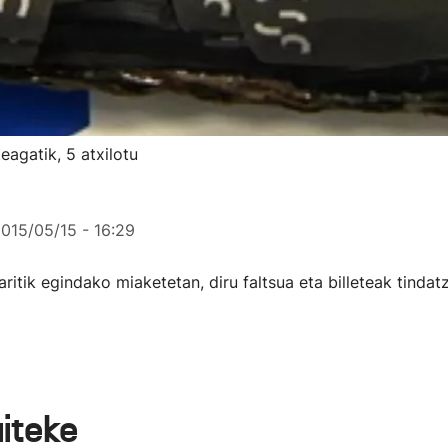
eagatik, 5 atxilotu
015/05/15 - 16:29
ritik egindako miaketetan, diru faltsua eta billeteak tindat
aiteke