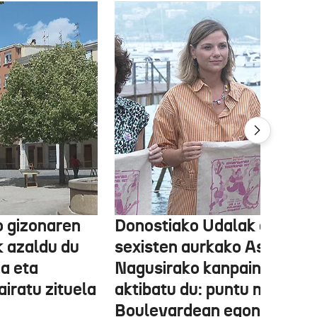
o gizonaren
Donostiako Udalak eraso
k azaldu du
sexisten aurkako Aste
oa eta
Nagusirako kanpaina
airatu zituela
aktibatu du: puntu morea
Boulevardean egongo da