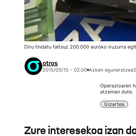
Diru tindatu faltsuz 200.000 euroko iruzurra egit
otros
2015/05/15 - 02:00
Azken eguneratzea
2
Operazioaren ha
atzeman dute.
Gizartea
Zure interesekoa izan d