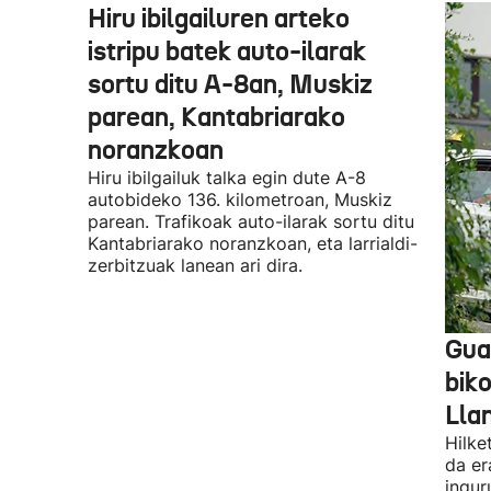
Hiru ibilgailuren arteko
istripu batek auto-ilarak
sortu ditu A-8an, Muskiz
parean, Kantabriarako
noranzkoan
Hiru ibilgailuk talka egin dute A-8
autobideko 136. kilometroan, Muskiz
parean. Trafikoak auto-ilarak sortu ditu
Kantabriarako noranzkoan, eta larrialdi-
zerbitzuak lanean ari dira.
Guar
biko
Lla
Hilke
da er
ingur