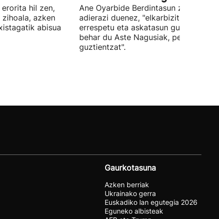
erorita hil zen,
Ane Oyarbide Berdintasun zinegotzia
i zihoala, azken
adierazi duenez, "elkarbizitza,
xistagatik abisua
errespetu eta askatasun gunea izan
behar du Aste Nagusiak, pertsona
guztientzat".
Gaurkotasuna
Azken berriak
Ukrainako gerra
Euskadiko lan egutegia 2026
Eguneko albisteak