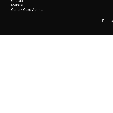
Gaztea
Makusi
Guau - Gure Audioa
Pribat