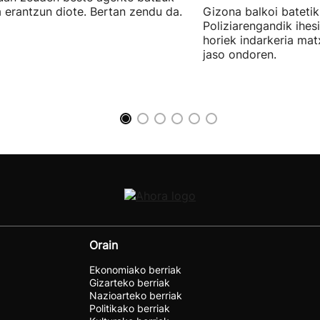
a erantzun diote. Bertan zendu da.
Gizona balkoi batetik 
Poliziarengandik ihes
horiek indarkeria mat
jaso ondoren.
Orain
Ekonomiako berriak
Gizarteko berriak
Nazioarteko berriak
Politikako berriak