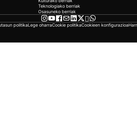
Kulturako berriak
Teknologiako berriak
Osasuneko berriak
utasun politika
Lege oharra
Cookie politika
Cookieen konfigurazioa
Har