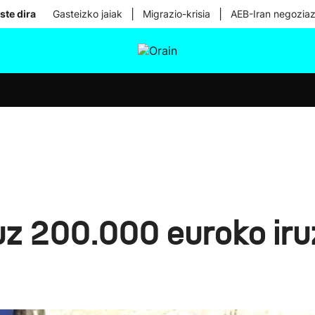
|
|
ste dira
Gasteizko jaiak
Migrazio-krisia
AEB-Iran negoziaz
tura
Ikusmiran
Egural
Osasuna
Teknologia
suz 200.000 euroko iru