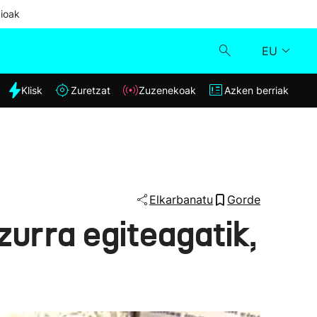
ioak
EU
dia
Klisk
Zuretzat
Zuzenekoak
Azken berriak
Klisk
Zuzenekoak
Zuretzat
Elkarbanatu
Gorde
zurra egiteagatik,
Azken berriak