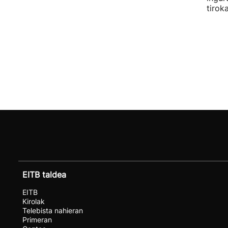
tirok
EITB taldea
EITB
Kirolak
Telebista nahieran
Primeran