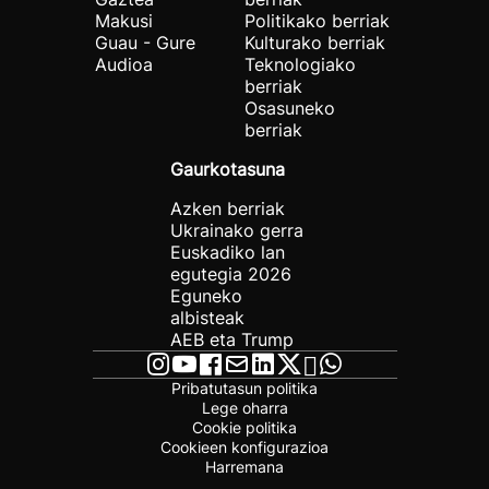
Makusi
Politikako berriak
Guau - Gure
Kulturako berriak
Audioa
Teknologiako
berriak
Osasuneko
berriak
Gaurkotasuna
Azken berriak
Ukrainako gerra
Euskadiko lan
egutegia 2026
Eguneko
albisteak
AEB eta Trump
Pribatutasun politika
Lege oharra
Cookie politika
Cookieen konfigurazioa
Harremana