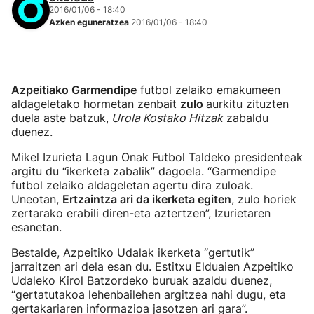
2016/01/06 - 18:40
Azken eguneratzea
2016/01/06 - 18:40
Azpeitiako Garmendipe
futbol zelaiko emakumeen
aldageletako hormetan zenbait
zulo
aurkitu zituzten
duela aste batzuk,
Urola Kostako Hitzak
zabaldu
duenez.
Mikel Izurieta Lagun Onak Futbol Taldeko presidenteak
argitu du “ikerketa zabalik” dagoela. “Garmendipe
futbol zelaiko aldageletan agertu dira zuloak.
Uneotan,
Ertzaintza ari da ikerketa egiten
, zulo horiek
zertarako erabili diren-eta aztertzen”, Izurietaren
esanetan.
Bestalde, Azpeitiko Udalak ikerketa “gertutik”
jarraitzen ari dela esan du. Estitxu Elduaien Azpeitiko
Udaleko Kirol Batzordeko buruak azaldu duenez,
“gertatutakoa lehenbailehen argitzea nahi dugu, eta
gertakariaren informazioa jasotzen ari gara”.