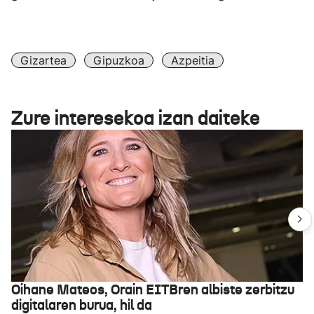
network123
Gizartea
Gipuzkoa
Azpeitia
Zure interesekoa izan daiteke
Oihane Mateos, Orain EITBren albiste zerbitzu
digitalaren burua, hil da