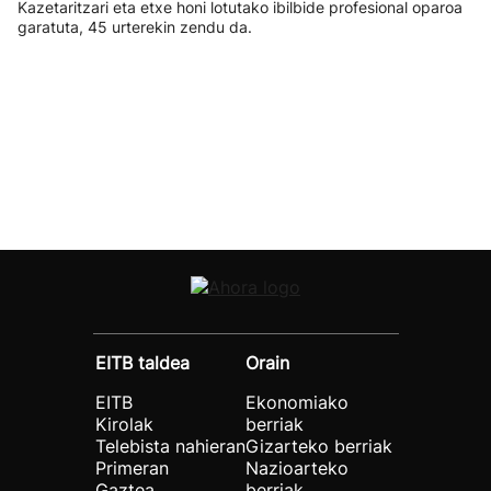
Kazetaritzari eta etxe honi lotutako ibilbide profesional oparoa
garatuta, 45 urterekin zendu da.
EITB taldea
Orain
EITB
Ekonomiako
Kirolak
berriak
Telebista nahieran
Gizarteko berriak
Primeran
Nazioarteko
Gaztea
berriak