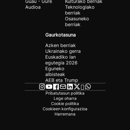
Guau - Gure
Kulturako berriak
Audioa
Teknologiako
berriak
Osasuneko
berriak
Gaurkotasuna
Azken berriak
Ukrainako gerra
Euskadiko lan
egutegia 2026
Eguneko
albisteak
AEB eta Trump
Pribatutasun politika
Lege oharra
Cookie politika
Cookieen konfigurazioa
Harremana