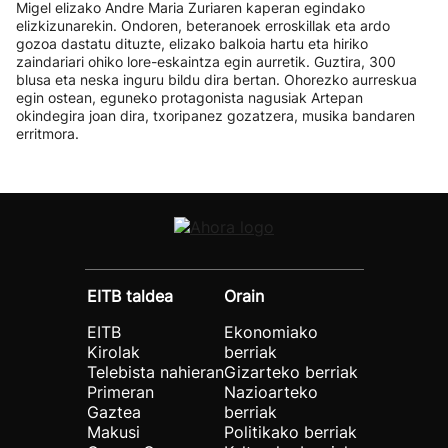
Migel elizako Andre Maria Zuriaren kaperan egindako
elizkizunarekin. Ondoren, beteranoek erroskillak eta ardo
gozoa dastatu dituzte, elizako balkoia hartu eta hiriko
zaindariari ohiko lore-eskaintza egin aurretik. Guztira, 300
blusa eta neska inguru bildu dira bertan. Ohorezko aurreskua
egin ostean, eguneko protagonista nagusiak Artepan
okindegira joan dira, txoripanez gozatzera, musika bandaren
erritmora.
EITB taldea
Orain
EITB
Ekonomiako
Kirolak
berriak
Telebista nahieran
Gizarteko berriak
Primeran
Nazioarteko
Gaztea
berriak
Makusi
Politikako berriak