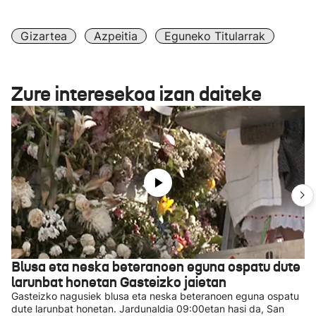
Gizartea
Azpeitia
Eguneko Titularrak
Zure interesekoa izan daiteke
Blusa eta neska beteranoen eguna ospatu dute
larunbat honetan Gasteizko jaietan
Gasteizko nagusiek blusa eta neska beteranoen eguna ospatu
dute larunbat honetan. Jardunaldia 09:00etan hasi da, San