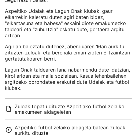
Segurtasun Sailak.
Azpeitiko Udalak eta Lagun Onak klubak, gaur
elkarrekin kaleratu duten agiri baten bidez,
"elkartasuna eta babesa" eskaini diote emakumezko
taldeari eta "zuhurtzia" eskatu dute, gertaera argitu
artean.
Agirian baieztatu dutenez, abenduaren 16an aurkitu
zituzten zuloak, eta berehala eman zioten Ertzaintzari
gertatutakoaren berri.
Lagun Onak taldearen lana nabarmendu dute idatzian,
kirol arloan eta maila sozialean. Kasua lehenbailehen
argitzeko borondatea erakutsi dute Udalak eta futbol
klubak.
Zuloak topatu dituzte Azpeitiako futbol zelaiko
emakumeen aldageletan
Azpeitiko futbol zelaiko aldagela batean zuloak
aurkitu dituzte