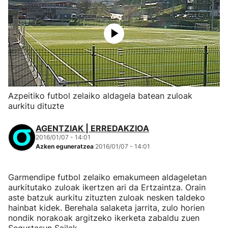
Azpeitiko futbol zelaiko aldagela batean zuloak
aurkitu dituzte
AGENTZIAK | ERREDAKZIOA
2016/01/07 - 14:01
Azken eguneratzea
2016/01/07 - 14:01
Garmendipe futbol zelaiko emakumeen aldageletan
aurkitutako zuloak ikertzen ari da Ertzaintza. Orain
aste batzuk aurkitu zituzten zuloak nesken taldeko
hainbat kidek. Berehala salaketa jarrita, zulo horien
nondik norakoak argitzeko ikerketa zabaldu zuen