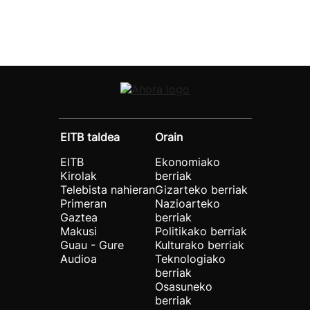
EITB taldea
Orain
EITB
Ekonomiako
Kirolak
berriak
Telebista nahieran
Gizarteko berriak
Primeran
Nazioarteko
Gaztea
berriak
Makusi
Politikako berriak
Guau - Gure
Kulturako berriak
Audioa
Teknologiako
berriak
Osasuneko
berriak