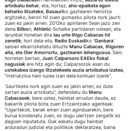
artxibatu behar
, eta, hortaz,
aho-epaiketa egon
beharko litzateke
,
Basauri
ko gaztearen heriotza
argitzeko, berori hil zuen gomazko pilota nork jaurti
zuen ez jakin arren. 2012ko apirilaren 5ean jazo zen
dena
Bilbo
n,
Athletic
-Schalke partidaren ostean, eta
larunbat honetan dira
lau urte Iñigo Cabacas hil
zenetik
; hori dela-eta,
Radio Euskadi
ko '
Ganbara
'
saioan elkarrizketatu dituzte
Manu Cabacas, Iñigoren
aita, eta Oier Amorrortu, gaztearen lehengusua
. Saio
horretan bertan,
Juan Calparsoro EAEko fiskal
nagusiak
ere hitz egin du; Calparsorok esan du
ustekabea izango litzatekeela auzia artxibatua izatea
,
"instrukzioa hain luzea izan dela kontuan izanik".
"Jaurtiketa nork egin zuen ez jakin arren, ez dute
zertan auzia artxibatu", defendatu du
Manu
Cabacasek
; bere ustez, hainbat errudun daude, ez
bakarrik pilota bota zuen Ertzaintzako agenteak:
"Ugartekok, berak eman zuen aginduarekin, bere
burua kondenatu zuen, ez dugu ulertzen zergatik ez
dagoen inputatuta. Guk eskatu dugu hainbat
arduradun judizial eta politikok deklaratzea, baina