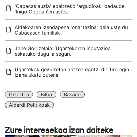
'Cabacas auzia' epaitzeko 'argudioak' badaude,
'Iñigo Gogoan'en ustez
Aldekoaren izendapena 'onartezina' dela uste du
Cabacasen familiak
Jone Goirizelaia: ‘Ugartekoren inputazioa
eskatuko dugu ia seguru’
Ugartekok gezurretan aritzea egotzi die tiro egin
izana ukatu zutenei
Gizartea
Bilbo
Basauri
Alderdi Politikoak
Zure interesekoa izan daiteke