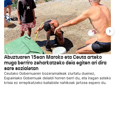
Abuztuaren 15ean Maroko eta Ceuta arteko
muga berriro zeharkatzeko deia egiten ari dira
sare sozialetan
Ceutako Gobernuaren bozeramaileak ziurtatu duenez,
Espainiako Gobernuak deialdi horren berri du, eta iragan asteko
krisia ez errepikatzeko baliabide nahikoak jartzea espero du.