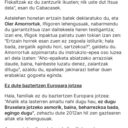
Fiskaltzak ez du zantzurik ikusten; nik uste dut itsua
dela", esan du Cabacasek.
Astelehen honetan ertzain batek deklaratuko du, eta
Oier Amorrortuk
, Iñigoren lehengusuak, nabarmendu
du garrantzitsua izan daitekeela haren testigantza;
izan ere, Iñigok inpaktua pairatu zuen tokian izan zen:
"Ertzain horrek esan zuen ez zegoela istilurik; hala
bada, zergatik agindu hori, sartzekoa?", galdetu du.
Amorrortuk azpimarratu du instrukzio-epea oso luzea
ari dela izaten: "Aho-epaiketa abiatzeko arrazoiak
daude, baina, hainbeste luzatu denez, zalantzak
ditugu", azaldu du, epaileak jakinarazi behar duen
erabakiaz gogoeta eginda.
Ez dute baztertzen Europara jotzea
Hala, familiak ez du baztertzen Europara jotzea:
"Ahalik eta lasterren amaitu nahi dugu hau,
ez dugu
Bruselara jotzeko asmorik, baina, beharrezkoa bada,
egingo dugu"
, zehaztu dute 2012an hil zen gaztearen
aitak eta lehengusuak.