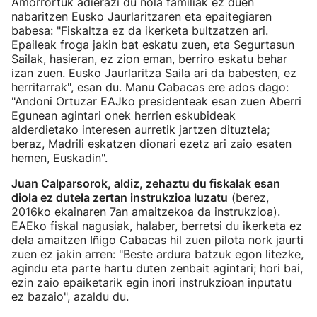
Amorrortuk adierazi du nola familiak ez duen
nabaritzen Eusko Jaurlaritzaren eta epaitegiaren
babesa: "Fiskaltza ez da ikerketa bultzatzen ari.
Epaileak froga jakin bat eskatu zuen, eta Segurtasun
Sailak, hasieran, ez zion eman, berriro eskatu behar
izan zuen. Eusko Jaurlaritza Saila ari da babesten, ez
herritarrak", esan du. Manu Cabacas ere ados dago:
"Andoni Ortuzar EAJko presidenteak esan zuen Aberri
Egunean agintari onek herrien eskubideak
alderdietako interesen aurretik jartzen dituztela;
beraz, Madrili eskatzen dionari ezetz ari zaio esaten
hemen, Euskadin".
Juan Calparsorok, aldiz, zehaztu du fiskalak esan
diola ez dutela zertan instrukzioa luzatu
(berez,
2016ko ekainaren 7an amaitzekoa da instrukzioa).
EAEko fiskal nagusiak, halaber, berretsi du ikerketa ez
dela amaitzen Iñigo Cabacas hil zuen pilota nork jaurti
zuen ez jakin arren: "Beste ardura batzuk egon litezke,
agindu eta parte hartu duten zenbait agintari; hori bai,
ezin zaio epaiketarik egin inori instrukzioan inputatu
ez bazaio", azaldu du.