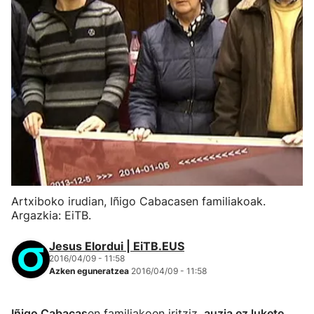
Artxiboko irudian, Iñigo Cabacasen familiakoak.
Argazkia: EiTB.
Jesus Elordui | EiTB.EUS
2016/04/09 - 11:58
Azken eguneratzea
2016/04/09 - 11:58
Iñigo Cabacas
en familiakoen iritziz,
auzia ez lukete