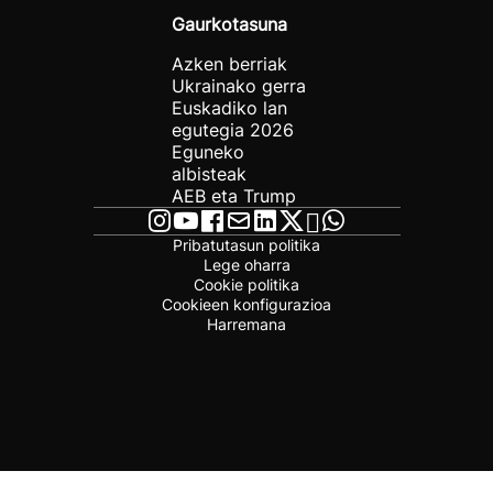
Gaurkotasuna
Azken berriak
Ukrainako gerra
Euskadiko lan
egutegia 2026
Eguneko
albisteak
AEB eta Trump
Pribatutasun politika
Lege oharra
Cookie politika
Cookieen konfigurazioa
Harremana