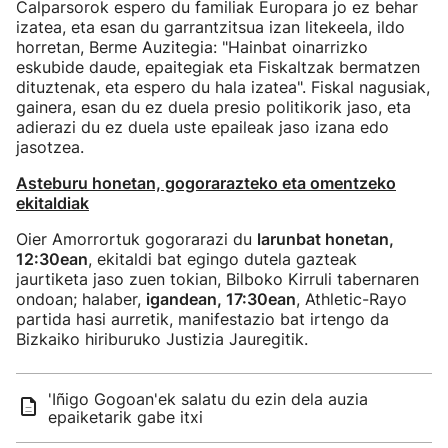
Calparsorok espero du familiak Europara jo ez behar
izatea, eta esan du garrantzitsua izan litekeela, ildo
horretan, Berme Auzitegia: "Hainbat oinarrizko
eskubide daude, epaitegiak eta Fiskaltzak bermatzen
dituztenak, eta espero du hala izatea". Fiskal nagusiak,
gainera, esan du ez duela presio politikorik jaso, eta
adierazi du ez duela uste epaileak jaso izana edo
jasotzea.
Asteburu honetan, gogorarazteko eta omentzeko
ekitaldiak
Oier Amorrortuk gogorarazi du
larunbat honetan,
12:30ean
, ekitaldi bat egingo dutela gazteak
jaurtiketa jaso zuen tokian, Bilboko Kirruli tabernaren
ondoan; halaber,
igandean, 17:30ean
, Athletic-Rayo
partida hasi aurretik, manifestazio bat irtengo da
Bizkaiko hiriburuko Justizia Jauregitik.
'Iñigo Gogoan'ek salatu du ezin dela auzia
epaiketarik gabe itxi