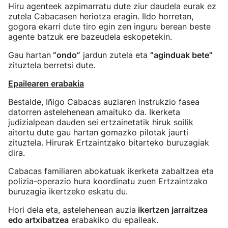
Hiru agenteek azpimarratu dute ziur daudela eurak ez
zutela Cabacasen heriotza eragin. Ildo horretan,
gogora ekarri dute tiro egin zen inguru berean beste
agente batzuk ere bazeudela eskopetekin.
Gau hartan
“ondo”
jardun zutela eta
“aginduak bete”
zituztela berretsi dute.
Epailearen erabakia
Bestalde, Iñigo Cabacas auziaren instrukzio fasea
datorren astelehenean amaituko da. Ikerketa
judizialpean dauden sei ertzainetatik hiruk soilik
aitortu dute gau hartan gomazko pilotak jaurti
zituztela. Hirurak Ertzaintzako bitarteko buruzagiak
dira.
Cabacas familiaren abokatuak ikerketa zabaltzea eta
polizia-operazio hura koordinatu zuen Ertzaintzako
buruzagia ikertzeko eskatu du.
Hori dela eta, astelehenean auzia
ikertzen jarraitzea
edo artxibatzea
erabakiko du epaileak.