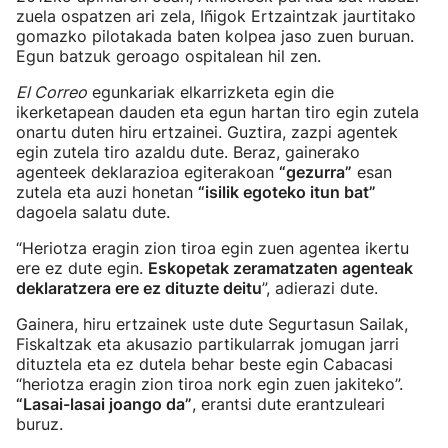
zuela ospatzen ari zela, Iñigok Ertzaintzak jaurtitako
gomazko pilotakada baten kolpea jaso zuen buruan.
Egun batzuk geroago ospitalean hil zen.
El Correo
egunkariak elkarrizketa egin die
ikerketapean dauden eta egun hartan tiro egin zutela
onartu duten hiru ertzainei. Guztira, zazpi agentek
egin zutela tiro azaldu dute. Beraz, gainerako
agenteek deklarazioa egiterakoan
“gezurra”
esan
zutela eta auzi honetan
“isilik egoteko itun bat”
dagoela salatu dute.
“Heriotza eragin zion tiroa egin zuen agentea ikertu
ere ez dute egin.
Eskopetak zeramatzaten agenteak
deklaratzera ere ez dituzte deitu
”, adierazi dute.
Gainera, hiru ertzainek uste dute Segurtasun Sailak,
Fiskaltzak eta akusazio partikularrak jomugan jarri
dituztela eta ez dutela behar beste egin Cabacasi
“heriotza eragin zion tiroa nork egin zuen jakiteko”.
“Lasai-lasai joango da”
, erantsi dute erantzuleari
buruz.