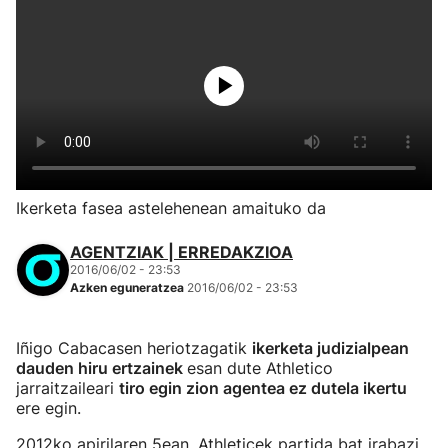
Ikerketa fasea astelehenean amaituko da
AGENTZIAK | ERREDAKZIOA
2016/06/02 - 23:53
Azken eguneratzea
2016/06/02 - 23:53
Iñigo Cabacasen heriotzagatik
ikerketa judizialpean
dauden hiru ertzainek
esan dute Athletico
jarraitzaileari
tiro egin zion agentea ez dutela ikertu
ere egin.
2012ko apirilaren 5ean, Athleticek partida bat irabazi