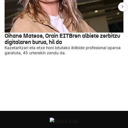
Oihane Mateos, Orain EITBren albiste zerbitzu
digitalaren burua, hil da
Kazetaritzari eta etxe honi lotutako ibilbide profesional oparoa
garatuta, 45 urterekin zendu da.