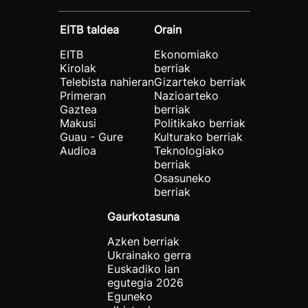
EITB taldea
Orain
EITB
Ekonomiako
Kirolak
berriak
Telebista nahieran
Gizarteko berriak
Primeran
Nazioarteko
Gaztea
berriak
Makusi
Politikako berriak
Guau - Gure
Kulturako berriak
Audioa
Teknologiako
berriak
Osasuneko
berriak
Gaurkotasuna
Azken berriak
Ukrainako gerra
Euskadiko lan
egutegia 2026
Eguneko