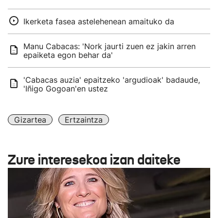
Ikerketa fasea astelehenean amaituko da
Manu Cabacas: 'Nork jaurti zuen ez jakin arren
epaiketa egon behar da'
'Cabacas auzia' epaitzeko 'argudioak' badaude,
'Iñigo Gogoan'en ustez
Gizartea
Ertzaintza
Zure interesekoa izan daiteke