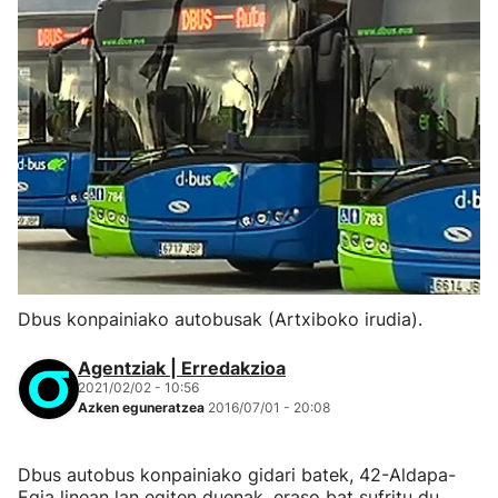
Dbus konpainiako autobusak (Artxiboko irudia).
Agentziak | Erredakzioa
2021/02/02 - 10:56
Azken eguneratzea
2016/07/01 - 20:08
Dbus autobus konpainiako gidari batek, 42-Aldapa-
Egia linean lan egiten duenak, eraso bat sufritu du,