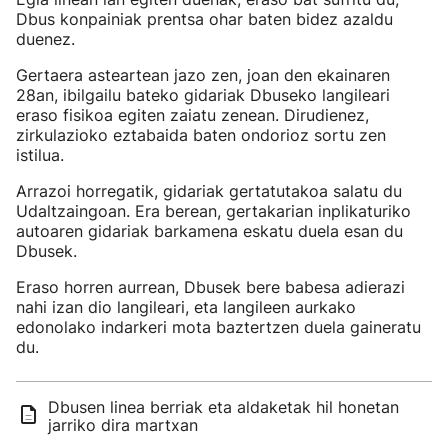
Dbus konpainiak prentsa ohar baten bidez azaldu
duenez.
Gertaera asteartean jazo zen, joan den ekainaren
28an, ibilgailu bateko gidariak Dbuseko langileari
eraso fisikoa egiten zaiatu zenean. Dirudienez,
zirkulazioko eztabaida baten ondorioz sortu zen
istilua.
Arrazoi horregatik, gidariak gertatutakoa salatu du
Udaltzaingoan. Era berean, gertakarian inplikaturiko
autoaren gidariak barkamena eskatu duela esan du
Dbusek.
Eraso horren aurrean, Dbusek bere babesa adierazi
nahi izan dio langileari, eta langileen aurkako
edonolako indarkeri mota baztertzen duela gaineratu
du.
Dbusen linea berriak eta aldaketak hil honetan
jarriko dira martxan