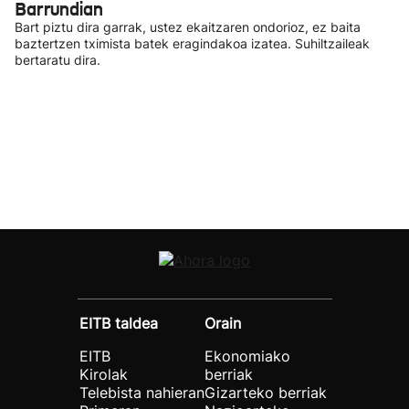
Barrundian
Bart piztu dira garrak, ustez ekaitzaren ondorioz, ez baita
baztertzen tximista batek eragindakoa izatea. Suhiltzaileak
bertaratu dira.
EITB taldea
Orain
EITB
Ekonomiako
Kirolak
berriak
Telebista nahieran
Gizarteko berriak