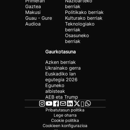
Primeran
Nazioarteko
Gaztea
berriak
Makusi
Politikako berriak
Guau - Gure
Kulturako berriak
Audioa
Teknologiako
berriak
Osasuneko
berriak
Gaurkotasuna
Azken berriak
Ukrainako gerra
Euskadiko lan
egutegia 2026
Eguneko
albisteak
AEB eta Trump
Pribatutasun politika
Lege oharra
Cookie politika
Cookieen konfigurazioa