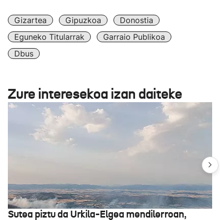
Gizartea
Gipuzkoa
Donostia
Eguneko Titularrak
Garraio Publikoa
Dbus
Zure interesekoa izan daiteke
Sutea piztu da Urkila-Elgea mendilerroan,