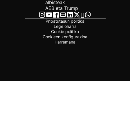
albisteak
AEB eta Trump
Pribatutasun politika
Lege oharra
Cookie politika
Cookieen konfigurazioa
Harremana