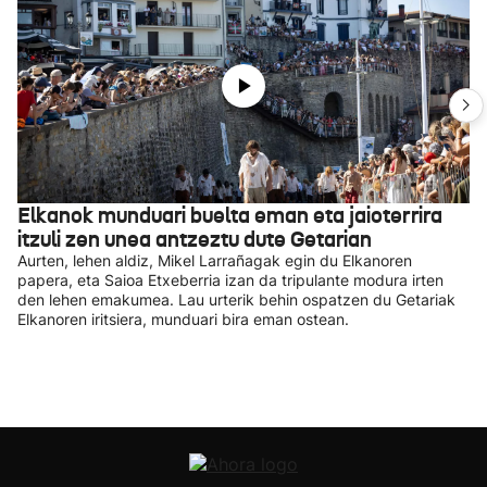
Elkanok munduari buelta eman eta jaioterrira
itzuli zen unea antzeztu dute Getarian
Aurten, lehen aldiz, Mikel Larrañagak egin du Elkanoren
papera, eta Saioa Etxeberria izan da tripulante modura irten
den lehen emakumea. Lau urterik behin ospatzen du Getariak
Elkanoren iritsiera, munduari bira eman ostean.