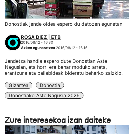
Donostiak jende oldea espero du datozen egunetan
ROSA DIEZ | ETB
2016/08/12 - 16:30
Azken eguneratzea
2016/08/12 - 16:16
Jendetza handia espero dute Donostian Aste
Nagusian, eta horri ere behar moduko arreta,
erantzuna eta baliabideak bideratu beharko zaizkio.
Gizartea
Donostia
Donostiako Aste Nagusia 2026
Zure interesekoa izan daiteke