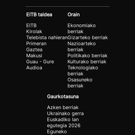
EITB taldea
Orain
EITB
Ekonomiako
Kirolak
berriak
Telebista nahieran
Gizarteko berriak
Primeran
Nazioarteko
Gaztea
berriak
Makusi
Politikako berriak
Guau - Gure
Kulturako berriak
Audioa
Teknologiako
berriak
Osasuneko
berriak
Gaurkotasuna
Azken berriak
Ukrainako gerra
Euskadiko lan
egutegia 2026
Eguneko