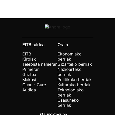
EITB taldea
Orain
EITB
Ekonomiako
Kirolak
berriak
Telebista nahieran
Gizarteko berriak
Primeran
Nazioarteko
Gaztea
berriak
Makusi
Politikako berriak
Guau - Gure
Kulturako berriak
Audioa
Teknologiako
berriak
Osasuneko
berriak
Gaurkotasuna