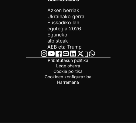
Azken berriak
Ukrainako gerra
Euskadiko lan
egutegia 2026
Eguneko
albisteak
AEB eta Trump
Pribatutasun politika
Lege oharra
Cookie politika
Cookieen konfigurazioa
Harremana