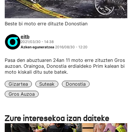
Beste bi moto erre dituzte Donostian
eitb
2021/03/30 - 14:38
Azken eguneratzea
2016/08/30 - 12:20
Pasa den abuztuaren 24an 11 moto erre zituzten Gros
auzoan. Oraingoa, Donostia erdialdeko Prim kalean bi
moto kiskali ditu sute batek.
Gizartea
Suteak
Donostia
Gros Auzoa
Zure interesekoa izan daiteke