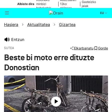
Gasteizko
|
|
Albiste dira
minbizi
12ko
jaiak
baheketak
eklipsea
EU
Hasiera
Aktualitatea
Gizartea
Aktualitatea
Bilatzailea
Politika
Entzun
SUTEA
Elkarbanatu
Gorde
Kultura
Beste bi moto erre dituzte
Donostian
Ikusmiran
Eguraldia