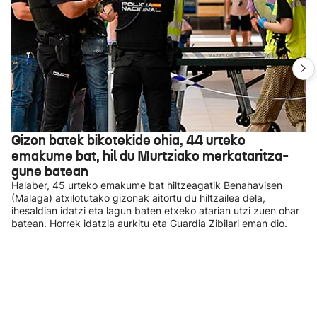
Gizon batek bikotekide ohia, 44 urteko
emakume bat, hil du Murtziako merkataritza-
gune batean
Halaber, 45 urteko emakume bat hiltzeagatik Benahavisen
(Malaga) atxilotutako gizonak aitortu du hiltzailea dela,
ihesaldian idatzi eta lagun baten etxeko atarian utzi zuen ohar
batean. Horrek idatzia aurkitu eta Guardia Zibilari eman dio.