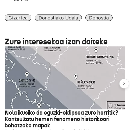
Gizartea
Donostiako Udala
Donostia
Zure interesekoa izan daiteke
Nola ikusiko da eguzki-eklipsea zure herritik?
Kontsultatu hemen fenomeno historikoari
behatzeko mapak