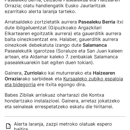
Orrazia; olatu handiengatik Eusko Jaurlaritzak
ezarritako alerta laranja tarteko.
Arratsaldeko zortzietatik aurrera
Pasealeku Berria
itxi
dute ibilgailuentzat (Gipuzkoako Argazkilari
Elkartearen egoitzatik aurrera) eta gauerditik aurrera
baita oinezkoentzat ere. Halaber, gauerditik aurrera
oinezkoek debekatuta izango dute
Salamanca
Pasealekutik igarotzea (Soraluze eta San Juan kaleen
artean, eta Aldamar kaleko 7. zenbakiak Salamanca
pasealekuarekin bat egiten duen tokian).
Gainera,
Zurriola
ko kai muturrerako eta
Haizearen
Orrazia
rako sarbideak eta
Kursaaleko zubiko espaloia
eta bidegorria
ere itxita egongo dira.
Babes Zibilak arriskuaz ohartarazi die Kontxa
hondartzako instalazioei. Gainera, arretaz jokatzeko
eta seinaleak errespetatzeko eskatu die hiritarrei.
Alerta laranja, zazpi metroko olatuak espero
baitira