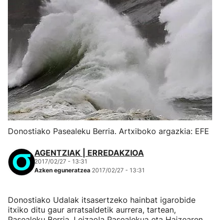
Donostiako Pasealeku Berria. Artxiboko argazkia: EFE
AGENTZIAK | ERREDAKZIOA
2017/02/27 - 13:31
Azken eguneratzea
2017/02/27 - 13:31
Donostiako Udalak itsasertzeko hainbat igarobide
itxiko ditu gaur arratsaldetik aurrera, tartean,
Pasealeku Berria, Leizaola Pasealekua eta Haizearen