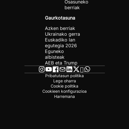
Osasuneko
berriak
Gaurkotasuna
Azken berriak
Ukrainako gerra
Euskadiko lan
egutegia 2026
Eguneko
albisteak
AEB eta Trump
Pribatutasun politika
Lege oharra
Cookie politika
Cookieen konfigurazioa
Harremana