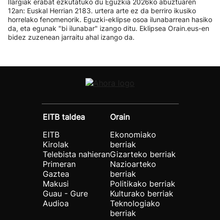
Ilargiak erabat ezkutatuko du Eguzkia 2026ko abuztuaren
12an: Euskal Herrian 2183. urtera arte ez da berriro ikusiko
horrelako fenomenorik. Eguzki-eklipse osoa ilunabarrean hasiko
da, eta egunak "bi ilunabar" izango ditu. Eklipsea Orain.eus-en
bidez zuzenean jarraitu ahal izango da.
EITB taldea
Orain
EITB
Ekonomiako
Kirolak
berriak
Telebista nahieran
Gizarteko berriak
Primeran
Nazioarteko
Gaztea
berriak
Makusi
Politikako berriak
Guau - Gure
Kulturako berriak
Audioa
Teknologiako
berriak