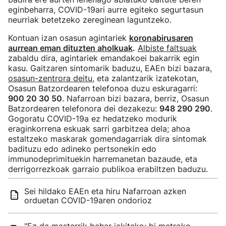
eginbeharra, COVID-19ari aurre egiteko segurtasun
neurriak betetzeko zereginean laguntzeko.
Kontuan izan osasun agintariek
koronabirusaren
aurrean eman dituzten aholkuak
.
Albiste faltsuak
zabaldu dira, agintariek emandakoei bakarrik egin
kasu. Gaitzaren sintomarik baduzu, EAEn bizi bazara,
osasun-zentrora deitu
, eta zalantzarik izatekotan,
Osasun Batzordearen telefonoa duzu eskuragarri:
900 20 30 50
. Nafarroan bizi bazara, berriz, Osasun
Batzordearen telefonora dei dezakezu:
948 290 290
.
Gogoratu COVID-19a ez hedatzeko modurik
eraginkorrena eskuak sarri garbitzea dela; ahoa
estaltzeko maskarak gomendagarriak dira sintomak
badituzu edo adineko pertsonekin edo
immunodeprimituekin harremanetan bazaude, eta
derrigorrezkoak garraio publikoa erabiltzen baduzu.
Sei hildako EAEn eta hiru Nafarroan azken
orduetan COVID-19aren ondorioz