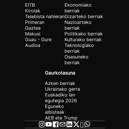
EITB
Ekonomiako
Kirolak
berriak
Telebista nahieran
Gizarteko berriak
Primeran
Nazioarteko
Gaztea
berriak
Makusi
Politikako berriak
Guau - Gure
Kulturako berriak
Audioa
Teknologiako
berriak
Osasuneko
berriak
Gaurkotasuna
Azken berriak
Ukrainako gerra
Euskadiko lan
egutegia 2026
Eguneko
albisteak
AEB eta Trump