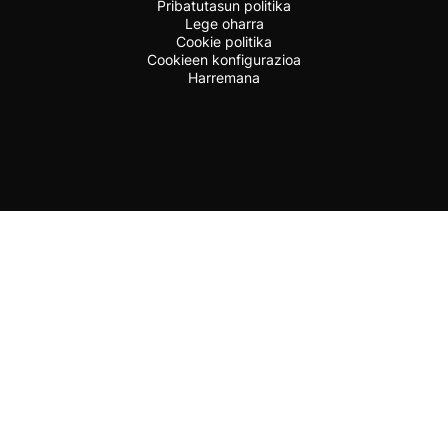
Pribatutasun politika
Lege oharra
Cookie politika
Cookieen konfigurazioa
Harremana