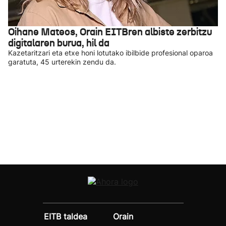
Oihane Mateos, Orain EITBren albiste zerbitzu
digitalaren burua, hil da
Kazetaritzari eta etxe honi lotutako ibilbide profesional oparoa
garatuta, 45 urterekin zendu da.
EITB taldea
Orain