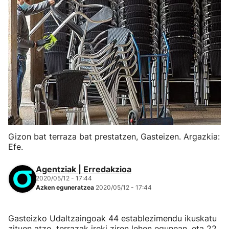
Gizon bat terraza bat prestatzen, Gasteizen. Argazkia:
Efe.
Agentziak | Erredakzioa
2020/05/12 - 17:44
Azken eguneratzea
2020/05/12 - 17:44
Gasteizko Udaltzaingoak 44 establezimendu ikuskatu
zituen atzo, terrazak ireki ziren lehen egunean, eta 22