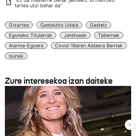
"Ez da masterrik behar jakiteko: bi metroko
tartea utzi behar da"
Gizartea
Gasteizko Udala
Gasteiz
Eguneko Titularrak
Jatetxeak
Tabernak
Alarma-Egoera
Covid-19aren Aldaera Berriak
Isunak
Zure interesekoa izan daiteke