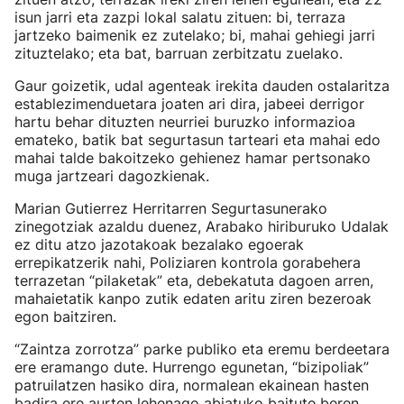
isun jarri eta zazpi lokal salatu zituen: bi, terraza
jartzeko baimenik ez zutelako; bi, mahai gehiegi jarri
zituztelako; eta bat, barruan zerbitzatu zuelako.
Gaur goizetik, udal agenteak irekita dauden ostalaritza
establezimenduetara joaten ari dira, jabeei derrigor
hartu behar dituzten neurriei buruzko informazioa
emateko, batik bat segurtasun tarteari eta mahai edo
mahai talde bakoitzeko gehienez hamar pertsonako
muga jartzeari dagozkienak.
Marian Gutierrez Herritarren Segurtasunerako
zinegotziak azaldu duenez, Arabako hiriburuko Udalak
ez ditu atzo jazotakoak bezalako egoerak
errepikatzerik nahi, Poliziaren kontrola gorabehera
terrazetan “pilaketak” eta, debekatuta dagoen arren,
mahaietatik kanpo zutik edaten aritu ziren bezeroak
egon baitziren.
“Zaintza zorrotza” parke publiko eta eremu berdeetara
ere eramango dute. Hurrengo egunetan, “bizipoliak”
patruilatzen hasiko dira, normalean ekainean hasten
badira ere aurten lehenago abiatuko baitute beren