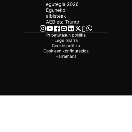
egutegia 2026
Eguneko
albisteak
AEB eta Trump
Pribatutasun politika
Lege oharra
Cookie politika
Cookieen konfigurazioa
Harremana