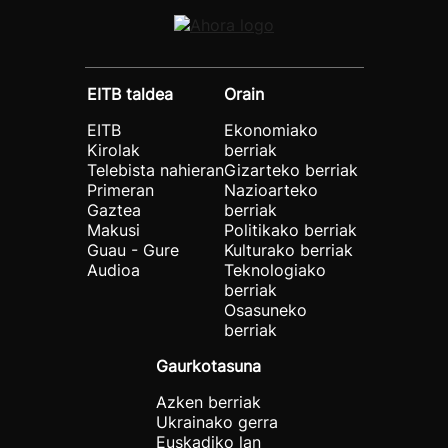
EITB taldea
Orain
EITB
Ekonomiako
Kirolak
berriak
Telebista nahieran
Gizarteko berriak
Primeran
Nazioarteko
Gaztea
berriak
Makusi
Politikako berriak
Guau - Gure
Kulturako berriak
Audioa
Teknologiako
berriak
Osasuneko
berriak
Gaurkotasuna
Azken berriak
Ukrainako gerra
Euskadiko lan