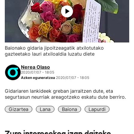
Baionako gidaria jipoitzeagatik atxilotutako
gazteetako lauri atxiloaldia luzatu diete
Nerea Olaso
2020/07/07 - 18:05
Azken eguneratzea
2020/07/07 - 18:05
Gidariaren lankideek greban jarraitzen dute, eta
segurtasun neurriak areagotzeko eskatu dute berriro.
Gizartea
Lana
Baiona
Lapurdi
Zure interesekoa izan daiteke