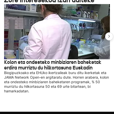
Kolon eta ondesteko minbiziaren baheketak
erdira murriztu du hilkortasuna Euskadin
Biogipuzkoako eta EHUko ikertzaileak buru ditu ikerketak eta
JAMA Network Open-en argitaratu dute. Horren arabera, kolon
eta ondesteko minbiziaren baheketaren programak, % 50
murriztu du hilkortasuna 50 eta 69 urte bitartean, bi
hamarkadatan.