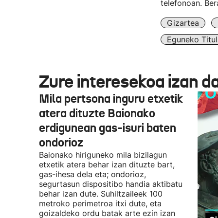
telefonoan. Ber
Gizartea
Eguneko Titul
Zure interesekoa izan d
Mila pertsona inguru etxetik
atera dituzte Baionako
erdigunean gas-isuri baten
ondorioz
Baionako hiriguneko mila bizilagun
etxetik atera behar izan dituzte bart,
gas-ihesa dela eta; ondorioz,
segurtasun dispositibo handia aktibatu
behar izan dute. Suhiltzaileek 100
metroko perimetroa itxi dute, eta
goizaldeko ordu batak arte ezin izan