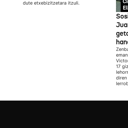
dute etxebizitzetara itzuli.
Sosi
Jua
geta
hand
Zenba
eman 
Victo
17 gi
lehor
diren
lerro