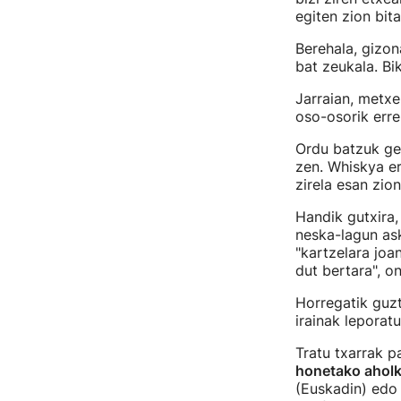
egiten zion bit
Berehala, gizon
bat zeukala. Bi
Jarraian, metx
oso-osorik erre
Ordu batzuk ger
zen. Whiskya e
zirela esan zio
Handik gutxira,
neska-lagun ask
"kartzelara joan
dut bertara", o
Horregatik guzt
irainak leporat
Tratu txarrak 
honetako ahol
(Euskadin) ed