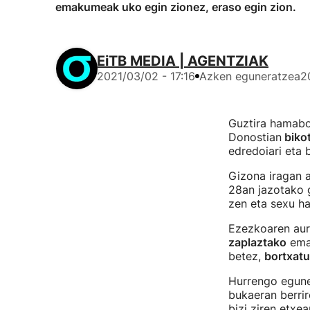
emakumeak uko egin zionez, eraso egin zion.
EiTB MEDIA | AGENTZIAK
2021/03/02 - 17:16
Azken eguneratzea
2
Guztira hamabos
Donostian
bikot
edredoiari eta
Gizona iragan 
28an jazotako g
zen eta sexu h
Ezezkoaren aur
zaplaztako
eman
betez,
bortxatu
Hurrengo egune
bukaeran berrir
bizi ziren etxe