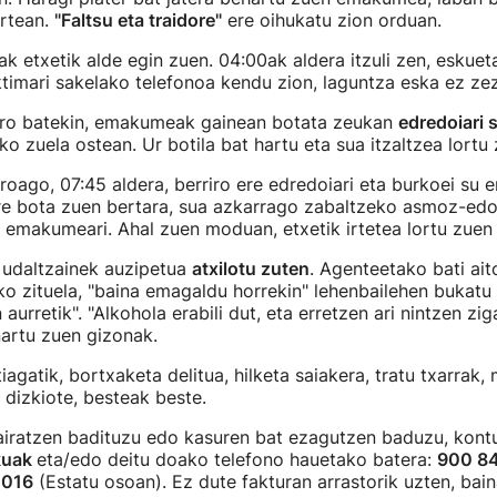
artean.
"Faltsu eta traidore"
ere oihukatu zion orduan.
ak etxetik alde egin zuen. 04:00ak aldera itzuli zen, eskuet
ktimari sakelako telefonoa kendu zion, laguntza eska ez ze
ero batekin, emakumeak gainean botata zeukan
edredoiari 
ko zuela ostean. Ur botila bat hartu eta sua itzaltzea lortu
oago, 07:45 aldera, berriro ere edredoiari eta burkoei su 
re bota zuen bertara, sua azkarrago zabaltzeko asmoz-edo.
n emakumeari. Ahal zuen moduan, etxetik irtetea lortu zuen
 udaltzainek auzipetua
atxilotu zuten
. Agenteetako bati ait
o zituela, "baina emagaldu horrekin" lehenbailehen bukatu 
 aurretik". "Alkohola erabili dut, eta erretzen ari nintzen zi
nartu zuen gizonak.
iagatik, bortxaketa delitua, hilketa saiakera, tratu txarrak
u dizkiote, besteak beste.
pairatzen badituzu edo kasuren bat ezagutzen baduzu, kont
kuak
eta/edo deitu doako telefono hauetako batera:
900 84
o
016
(Estatu osoan). Ez dute fakturan arrastorik uzten, bain