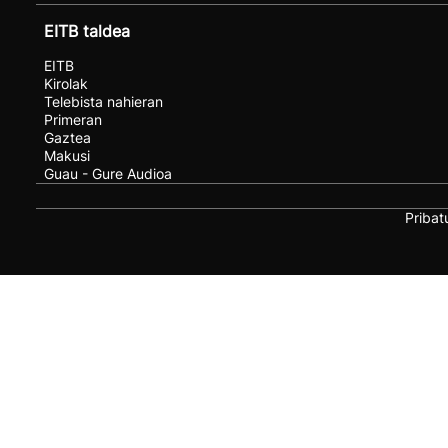
EITB taldea
EITB
Kirolak
Telebista nahieran
Primeran
Gaztea
Makusi
Guau - Gure Audioa
Pribat