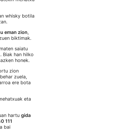
an whisky botila
zan.
su eman zion
,
 zuen biktimak.
ematen saiatu
 Biak han hilko
 azken honek.
ortu zion
behar zuela,
garroa ere bota
, mehatxuak eta
uan hartu
gida
0 111
a bai