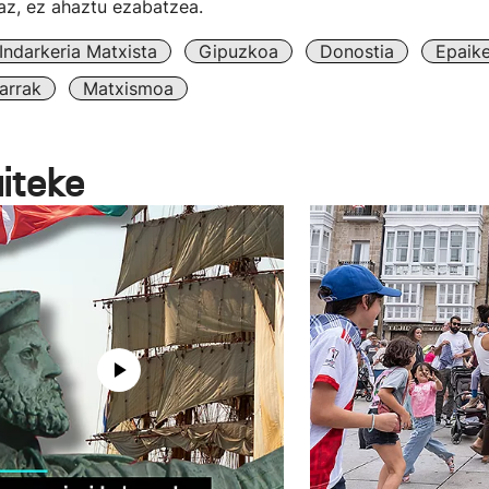
az, ez ahaztu ezabatzea.
Indarkeria Matxista
Gipuzkoa
Donostia
Epaik
arrak
Matxismoa
aiteke