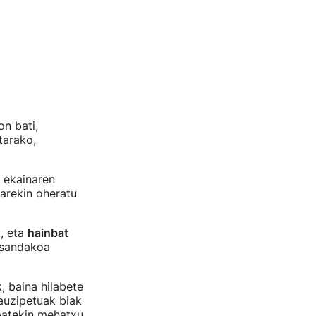
on bati,
tarako,
 ekainaren
arekin oheratu
, eta
hainbat
 Esandakoa
 baina hilabete
 auzipetuak biak
 batekin mehatxu