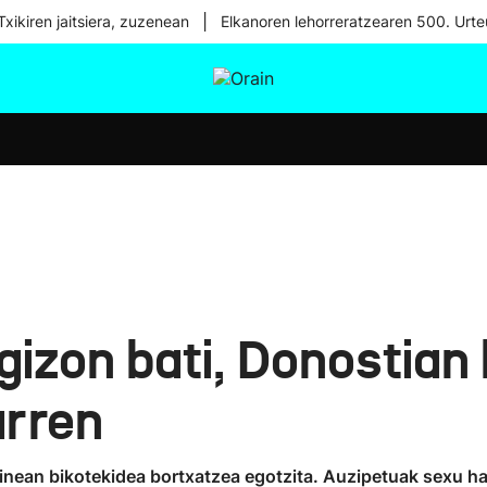
|
xikiren jaitsiera, zuzenean
Elkanoren lehorreratzearen 500. Urte
tura
Ikusmiran
Egural
Osasuna
Teknologia
gizon bati, Donostian 
arren
nean bikotekidea bortxatzea egotzita. Auzipetuak sexu ha