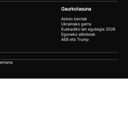
Gaurkotasuna
Azken berriak
Ukrainako gerra
Euskadiko lan egutegia 2026
Eguneko albisteak
AEB eta Trump
remana