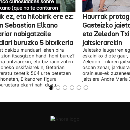
k ez, eta hilobirik ere ez:
Haurrak protag
n Sebastian Elkano
Gasteizko jaiet
riar nabigatzaile
eta Zeledon Txi
iari buruzko 5 bitxikeria
jaitsierarekin
t dakizu munduari lehen bira
Jaietako laugarren eg
zion itsasgizon handi honi buruz?
eskainiko diote gaur,
ria ontziarekin, eta biziraun zuten
Zeledon Txikiren jaits
zoneko eskifaiarekin, Getarian
osoan zehar, jarduera
reratu zenetik 504 urte betetzen
orain.eus-ek zuzenea
 honetan, Elkanoren figura
jaitsiera Andre Maria 
buruetara ekarri nahi dugu.