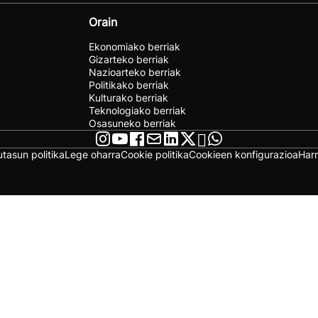
Orain
Ekonomiako berriak
Gizarteko berriak
Nazioarteko berriak
Politikako berriak
Kulturako berriak
Teknologiako berriak
Osasuneko berriak
utasun politika
Lege oharra
Cookie politika
Cookieen konfigurazioa
Har