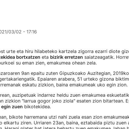
021/03/02 - 17:16
t urte eta hiru hilabeteko kartzela zigorra ezarri diote giz
ekidea bortxatzen
eta
bizirik erretzen
saiatzeagatik. Horre
 burkoei su eman zien, emakumea ohean zela.
azaroaren 9an epaitu zuten Gipuzkoako Auzitegian, 2019ko
ertakariengatik. Epaiaren arabera, 51 urteko gizona biktim
arremanak eskatu zizkion, baina emakumeak uko egin zion.
rean, auzipetuak indarrez heldu zuen emakumea eskuetatik
 zizkion "larrua gogor joko ziola" esaten zion bitartean.
 egin zuen
bikotekidea.
an, bikote harremana utzi nahi zuela esan zion emakumeak,
o elkartu ziren. Urriaren 23an, baina, eztabaida piztu zuen
an. Haragi plater bat jatera behartu zuen emakumea, laban