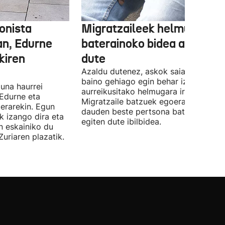
onista
Migratzaileek helmuga ber
an, Edurne
baterainoko bidea azaldu
kiren
dute
Azaldu dutenez, askok saiakera bat
baino gehiago egin behar izan zituzt
una haurrei
aurreikusitako helmugara iritsi aurreti
 Edurne eta
Migratzaile batzuek egoera berean
ierarekin. Egun
dauden beste pertsona batzuekin
k izango dira eta
egiten dute ibilbidea.
n eskainiko du
Zuriaren plazatik.