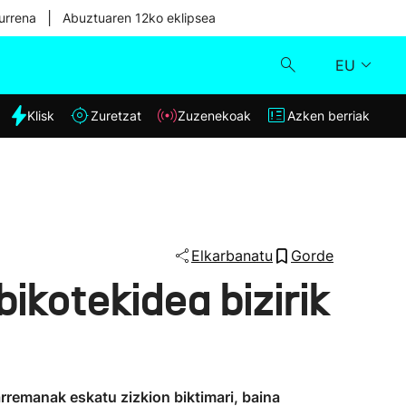
|
urrena
Abuztuaren 12ko eklipsea
EU
dia
Klisk
Zuretzat
Zuzenekoak
Azken berriak
Klisk
Zuzenekoak
Zuretzat
Elkarbanatu
Gorde
bikotekidea bizirik
Azken berriak
rremanak eskatu zizkion biktimari, baina