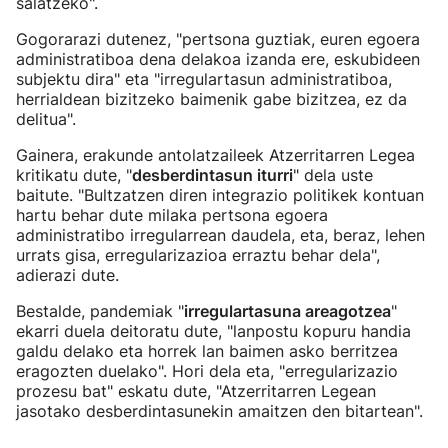
salatzeko".
Gogorarazi dutenez, "pertsona guztiak, euren egoera
administratiboa dena delakoa izanda ere, eskubideen
subjektu dira" eta "irregulartasun administratiboa,
herrialdean bizitzeko baimenik gabe bizitzea, ez da
delitua".
Gainera, erakunde antolatzaileek Atzerritarren Legea
kritikatu dute, "
desberdintasun iturri
" dela uste
baitute. "Bultzatzen diren integrazio politikek kontuan
hartu behar dute milaka pertsona egoera
administratibo irregularrean daudela, eta, beraz, lehen
urrats gisa, erregularizazioa erraztu behar dela",
adierazi dute.
Bestalde, pandemiak "
irregulartasuna areagotzea
"
ekarri duela deitoratu dute, "lanpostu kopuru handia
galdu delako eta horrek lan baimen asko berritzea
eragozten duelako". Hori dela eta, "erregularizazio
prozesu bat" eskatu dute, "Atzerritarren Legean
jasotako desberdintasunekin amaitzen den bitartean".