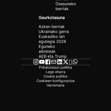
Osasuneko
berriak
Gaurkotasuna
Azken berriak
Ukrainako gerra
Euskadiko lan
egutegia 2026
Eguneko
albisteak
AEB eta Trump
Pribatutasun politika
Lege oharra
Cookie politika
Cookieen konfigurazioa
Harremana