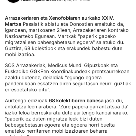
Arrazakeriaren eta Xenofobiaren aurkako XXIV.
Martxa
Pasaiatik abiatu eta Donostian amaituko da,
igandean, martxoaren 21ean, Arrazakeriaren kontrako
Nazioarteko Egunean. Martxak "paperik gabeko
migratzaileen babesgabetasun egoera" salatuko du.
Guztira, 68 kolektibok eta erakundek babestu dute
mobilizazioa.
SOS Arrazakeriak, Medicus Mundi Gipuzkoak eta
Euskadiko GGKEen Koordinakundeak prentsaurrekoan
azaldu dutenez, deialdiak "egungo egoera
pandemikoan eskatzen diren segurtasun neurri guztiak
errespetatuko ditu".
Aurtengo edizioak
68 kolektiboren babesa
jaso du,
antolatzaileen arabera. 'Zure papera garrantzitsua da'
iazko leloa berreskuratu dute aurtengo kanpainarako,
"paperik ez duten migratzaileek bizi duten
babesgabetasun egoera eta egoera horri buelta
emateko herritarren mobilizazioaren beharra