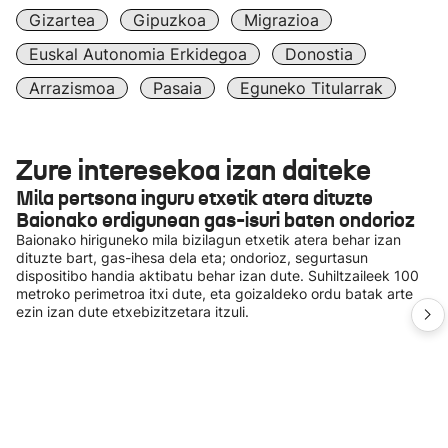
Gizartea
Gipuzkoa
Migrazioa
Euskal Autonomia Erkidegoa
Donostia
Arrazismoa
Pasaia
Eguneko Titularrak
Zure interesekoa izan daiteke
Mila pertsona inguru etxetik atera dituzte
Baionako erdigunean gas-isuri baten ondorioz
Baionako hiriguneko mila bizilagun etxetik atera behar izan
dituzte bart, gas-ihesa dela eta; ondorioz, segurtasun
dispositibo handia aktibatu behar izan dute. Suhiltzaileek 100
metroko perimetroa itxi dute, eta goizaldeko ordu batak arte
ezin izan dute etxebizitzetara itzuli.