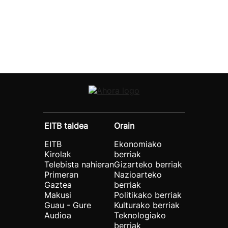
EITB taldea
Orain
EITB
Ekonomiako
Kirolak
berriak
Telebista nahieran
Gizarteko berriak
Primeran
Nazioarteko
Gaztea
berriak
Makusi
Politikako berriak
Guau - Gure
Kulturako berriak
Audioa
Teknologiako
berriak