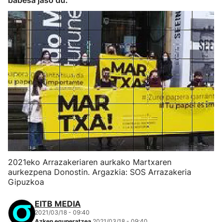
babesa jaso du.
2021eko Arrazakeriaren aurkako Martxaren
aurkezpena Donostin. Argazkia: SOS Arrazakeria
Gipuzkoa
EITB MEDIA
2021/03/18 - 09:40
Azken eguneratzea
2021/03/18 - 09:40