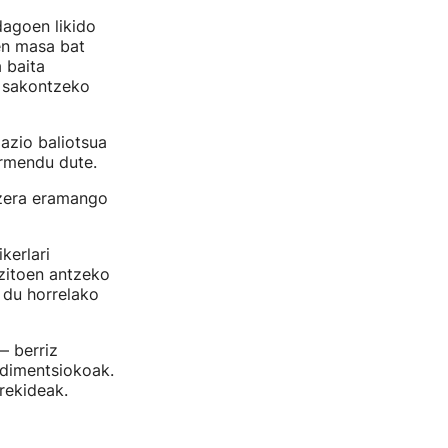
dagoen likido
en masa bat
 baita
n sakontzeko
mazio baliotsua
armendu dute.
tzera eramango
kerlari
ozitoen antzeko
o du horrelako
— berriz
u dimentsiokoak.
arekideak.