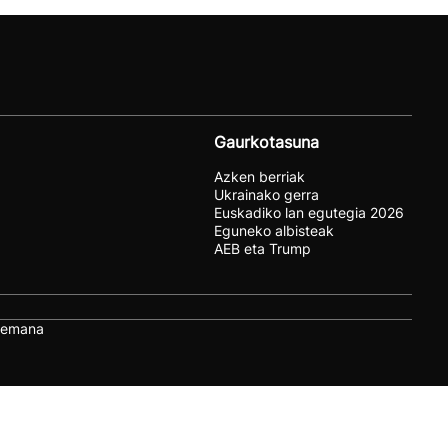
Gaurkotasuna
Azken berriak
Ukrainako gerra
Euskadiko lan egutegia 2026
Eguneko albisteak
AEB eta Trump
remana