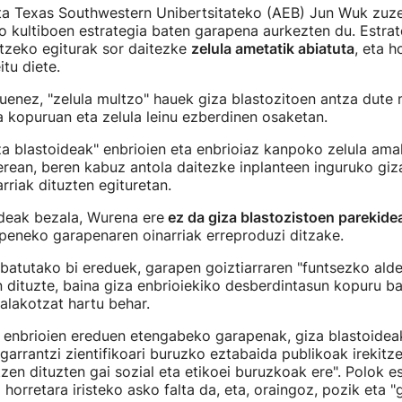
eta Texas Southwestern Unibertsitateko (AEB) Jun Wuk zuze
o kultiboen estrategia baten garapena aurkezten du. Estrate
tzeko egiturak sor daitezke
zelula ametatik abiatuta
, eta ho
itu diete.
enez, "zelula multzo" hauek giza blastozitoen antza dute 
a kopuruan eta zelula leinu ezberdinen osaketan.
za blastoideak" enbrioien eta enbrioiaz kanpoko zelula ama
 berean, beren kabuz antola daitezke inplanteen inguruko giz
riak dituzten egituretan.
ideak bezala, Wurena ere
ez da giza blastozistoen parekide
peneko garapenaren oinarriak erreproduzi ditzake.
batutako bi ereduek, garapen goiztiarraren "funtsezko alde
 dituzte, baina giza enbrioiekiko desberdintasun kopuru bat
halakotzat hartu behar.
 enbrioien ereduen etengabeko garapenak, giza blastoidea
 garrantzi zientifikoari buruzko eztabaida publikoak irekitz
tzen dituzten gai sozial eta etikoei buruzkoak ere". Polok 
 horretara iristeko asko falta da, eta, oraingoz, pozik eta