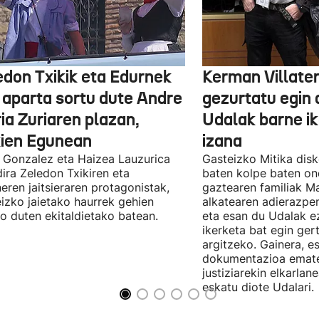
edon Txikik eta Edurnek
Kerman Villater
o aparta sortu dute Andre
gezurtatu egin 
ia Zuriaren plazan,
Udalak barne ik
kien Egunean
izana
 Gonzalez eta Haizea Lauzurica
Gasteizko Mitika dis
dira Zeledon Txikiren eta
baten kolpe baten on
eren jaitsieraren protagonistak,
gaztearen familiak Ma
izko jaietako haurrek gehien
alkatearen adierazpen
o duten ekitaldietako batean.
eta esan du Udalak ez
ikerketa bat egin ger
argitzeko. Gainera, e
dokumentazioa emat
justiziarekin elkarlan
eskatu diote Udalari.