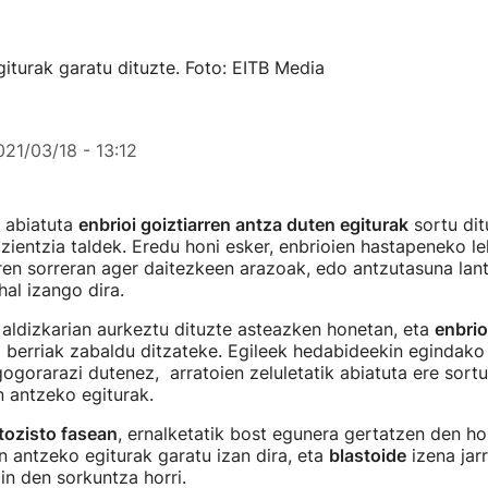
giturak garatu dituzte. Foto: EITB Media
021/03/18 - 13:12
k abiatuta
enbrioi goiztiarren antza duten egiturak
sortu dit
 zientzia taldek. Eredu honi esker, enbrioien hastapeneko l
aren sorreran ager daitezkeen arazoak, edo antzutasuna lan
hal izango dira.
aldizkarian aurkeztu dituzte asteazken honetan, eta
enbrio
 berriak zabaldu ditzateke. Egileek hedabideekin egindako
gogorarazi dutenez, arratoien zeluletatik abiatuta ere sortu
n antzeko egiturak.
tozisto fasean
, ernalketatik bost egunera gertatzen den h
en antzeko egiturak garatu izan dira, eta
blastoide
izena jarr
in den sorkuntza horri.