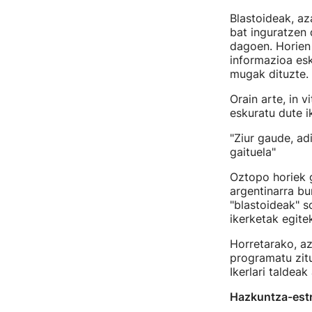
Blastoideak, az
bat inguratzen 
dagoen. Horien 
informazioa esk
mugak dituzte.
Orain arte, in v
eskuratu dute i
"Ziur gaude, a
gaituela"
Oztopo horiek 
argentinarra bu
"blastoideak" s
ikerketak egite
Horretarako, a
programatu zitu
Ikerlari taldeak
Hazkuntza-estr