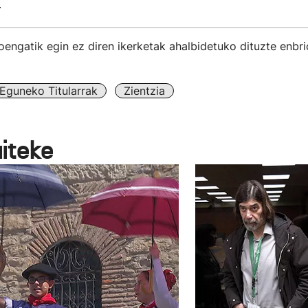
.
oengatik egin ez diren ikerketak ahalbidetuko dituzte enbrioi
Eguneko Titularrak
Zientzia
aiteke