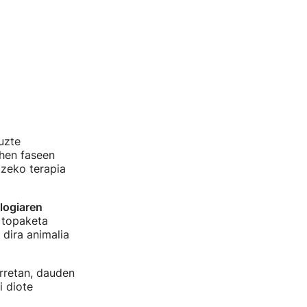
uzte
ehen faseen
tzeko terapia
logiaren
 topaketa
 dira animalia
orretan, dauden
i diote