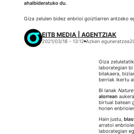
ahalbideratuko du.
Giza zelulen bidez enbrioi goiztiarren antzeko e
EITB MEDIA | AGENTZIAK
2021/03/18 - 13:12
Azken eguneratzea
2
Giza zeluletati
laborategian bi
bilakaera, bizi
berriak ikertu a
Bi lanak
Nature
alorrean
aukera
birtual batean 
horien enbrioie
Hain justu,
blas
arratoi enbrioi
laborategian eg