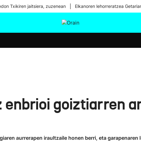
|
don Txikiren jaitsiera, zuzenean
Elkanoren lehorreratzea Getaria
tura
Ikusmiran
Egural
Osasuna
Teknologia
z enbrioi goiztiarren 
ogiaren aurrerapen iraultzaile honen berri, eta garapenare