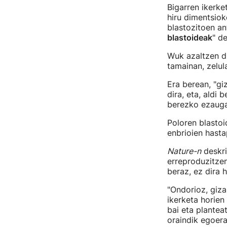
Bigarren ikerk
hiru dimentsiok
blastozitoen an
blastoideak
" de
Wuk azaltzen du
tamainan, zelul
Era berean, "gi
dira, eta, aldi
berezko ezaugar
Poloren blasto
enbrioien hasta
Nature-n
deskri
erreproduzitzen
beraz, ez dira 
"Ondorioz, giza
ikerketa horien
bai eta plantea
oraindik egoera