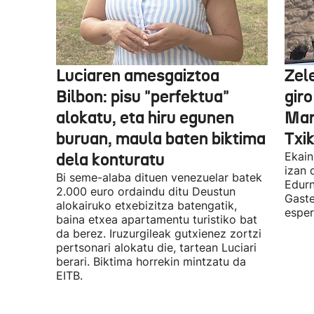
Luciaren amesgaiztoa
Zel
Bilbon: pisu "perfektua"
gir
alokatu, eta hiru egunen
Mar
buruan, maula baten biktima
Txi
dela konturatu
Ekain
izan 
Bi seme-alaba dituen venezuelar batek
Edurn
2.000 euro ordaindu ditu Deustun
Gaste
alokairuko etxebizitza batengatik,
esper
baina etxea apartamentu turistiko bat
da berez. Iruzurgileak gutxienez zortzi
pertsonari alokatu die, tartean Luciari
berari. Biktima horrekin mintzatu da
EITB.