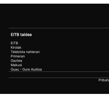
EITB taldea
EITB
Kirolak
Telebista nahieran
Primeran
Gaztea
Makusi
Guau - Gure Audioa
Pribat