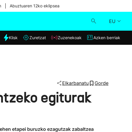
|
n
Abuztuaren 12ko eklipsea
EU
dia
Klisk
Zuretzat
Zuzenekoak
Azken berriak
Klisk
Zuzenekoak
Zuretzat
Elkarbanatu
Gorde
antzeko egiturak
Azken berriak
n lehen etapei buruzko ezagutzak zabaltzea