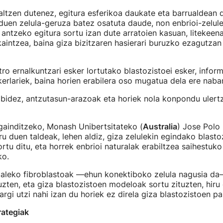
altzen dutenez, egitura esferikoa daukate eta barrualdean 
duen zelula-geruza batez osatuta daude, non enbrioi-zelul
antzeko egitura sortu izan dute arratoien kasuan, litekeena
aintzea, baina giza bizitzaren hasierari buruzko ezagutza
itro ernalkuntzari esker lortutako blastozistoei esker, infor
kerlariek, baina horien erabilera oso mugatua dela ere nab
dibidez, antzutasun-arazoak eta horiek nola konpondu uler
gainditzeko, Monash Unibertsitateko (
Australia
) Jose Polo i
ru duen taldeak, lehen aldiz, giza zelulekin egindako blast
ortu ditu, eta horrek enbrioi naturalak erabiltzea saihestuk
ko.
zaleko fibroblastoak —ehun konektiboko zelula nagusia da
zten, eta giza blastozistoen modeloak sortu zituzten, hir
 argi utzi nahi izan du horiek ez direla giza blastozistoen p
ategiak