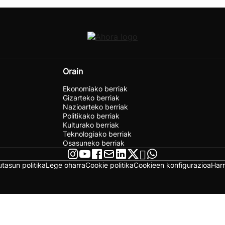
Orain
Ekonomiako berriak
Gizarteko berriak
Nazioarteko berriak
Politikako berriak
Kulturako berriak
Teknologiako berriak
Osasuneko berriak
utasun politika
Lege oharra
Cookie politika
Cookieen konfigurazioa
Har