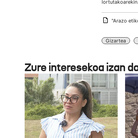
lortutakoarekin
"Arazo etik
Gizartea
Zure interesekoa izan d