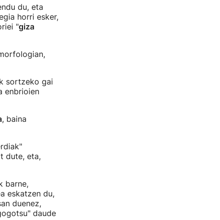
ndu du, eta
gia horri esker,
riei "
giza
morfologian,
k sortzeko gai
a enbrioien
a
, baina
rdiak"
 dute, eta,
k barne,
ea eskatzen du,
esan duenez,
 "gogotsu" daude