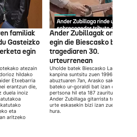
en familiak
Ander Zubillagak omenaldi
du Gasteizko
egin die Biescasko biktimei
erketa egin
tragediaren 30.
urteurrenean
kotekako atezain
Uholde batek Biescasko Las Nieves
dorioz hildako
kanpina suntsitu zuen 1996ko
ider Etxebarria
abuztuaren 7an, Arasko sakanean bat
ei erantzun die,
bateko ur-goraldi bat izan ondoren. 
 duela inoiz
pertsona hil eta 187 zauritu ziren.
tatutakoa
Ander Zubillaga gitarrista tolosarrak 
skatutako
urte eskasekin bizi izan zuen tragedi
eko eta
hura.
ean aritzeko