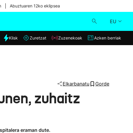
|
n
Abuztuaren 12ko eklipsea
EU
dia
Klisk
Zuretzat
Zuzenekoak
Azken berriak
Klisk
Zuzenekoak
Zuretzat
Elkarbanatu
Gorde
zunen, zuhaitz
Azken berriak
spitalera eraman dute.