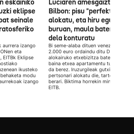
 eskainiko
Luciaren amesgaiztoa
zki eklipse
Bilbon: pisu "perfektua"
bat seinale
alokatu, eta hiru egunen
tratosferiko
buruan, maula baten bikti
dela konturatu
k aurrera izango
Bi seme-alaba dituen venezuelar bat
 ONen eta
2.000 euro ordaindu ditu Deustun
, EITBk Eklipse
alokairuko etxebizitza batengatik,
nostiako
baina etxea apartamentu turistiko ba
uzenean ikusteko
da berez. Iruzurgileak gutxienez 10
a behaketa modu
pertsonari alokatu die, tartean Luciari
aurrekoak izango
berari. Biktima horrekin mintzatu da
EITB.