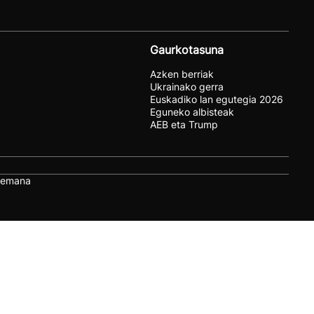
Gaurkotasuna
Azken berriak
Ukrainako gerra
Euskadiko lan egutegia 2026
Eguneko albisteak
AEB eta Trump
remana