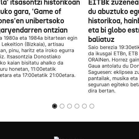
la' itsasontzi historikoan
EITBk zuzenean
tuko gara, 'Game of
du abuztuko egu
ones'en unibertsoko
historikoa, hain
garyendarren ontzian
eta bi globo es
a 1980a eta 1984a bitartean egin
baliatuz
 Lekeition (Bizkaia), artisau
Saio berezia 19:30eti
n, pinu, haritz eta iroko egurra
da ikusgai ETBn, ETB
liz. Itsasontzia Donostiako
ORAINen. Horrez gain
ko kaian bisitatu ahalko da
Gaua antolatu du Do
uru honetan, 11:00etatik
Saguesen: eklipsea z
etara eta 17:00etatik 21:00etara.
pantailak, musika et
seguruan egiteko bet
dira bertan.