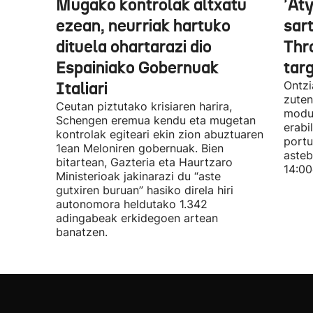
Mugako kontrolak altxatu
'Aty
ezean, neurriak hartuko
sar
dituela ohartarazi dio
Thr
Espainiako Gobernuak
tar
Italiari
Ontzi
zuten
Ceutan piztutako krisiaren harira,
modua
Schengen eremua kendu eta mugetan
erabi
kontrolak egiteari ekin zion abuztuaren
portu
1ean Meloniren gobernuak. Bien
asteb
bitartean, Gazteria eta Haurtzaro
14:00
Ministerioak jakinarazi du “aste
gutxiren buruan” hasiko direla hiri
autonomora heldutako 1.342
adingabeak erkidegoen artean
banatzen.