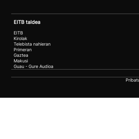
EITB taldea
EITB
Kirolak
Telebista nahieran
Primeran
Gaztea
Makusi
Guau - Gure Audioa
Pribat