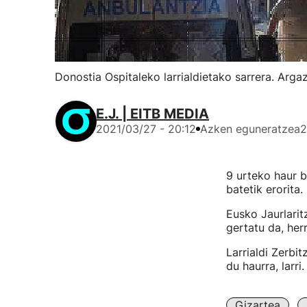
Donostia Ospitaleko larrialdietako sarrera. Arga
E.J. | EITB MEDIA
2021/03/27 - 20:12
Azken eguneratzea
2
9 urteko haur b
batetik erorita.
Eusko Jaurlarit
gertatu da, herr
Larrialdi Zerbi
du haurra, larri.
Gizartea