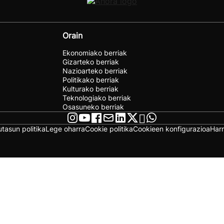
Orain
Ekonomiako berriak
Gizarteko berriak
Nazioarteko berriak
Politikako berriak
Kulturako berriak
Teknologiako berriak
Osasuneko berriak
utasun politika
Lege oharra
Cookie politika
Cookieen konfigurazioa
Har