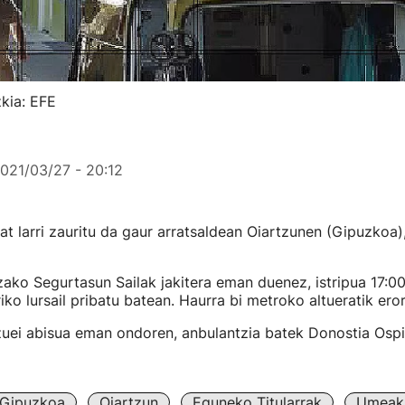
zkia: EFE
021/03/27 - 20:12
at larri zauritu da gaur arratsaldean Oiartzunen (Gipuzkoa)
zako Segurtasun Sailak jakitera eman duenez, istripua 17:0
iko lursail pribatu batean. Haurra bi metroko altueratik eror
tzuei abisua eman ondoren, anbulantzia batek Donostia Osp
Gipuzkoa
Oiartzun
Eguneko Titularrak
Umeak