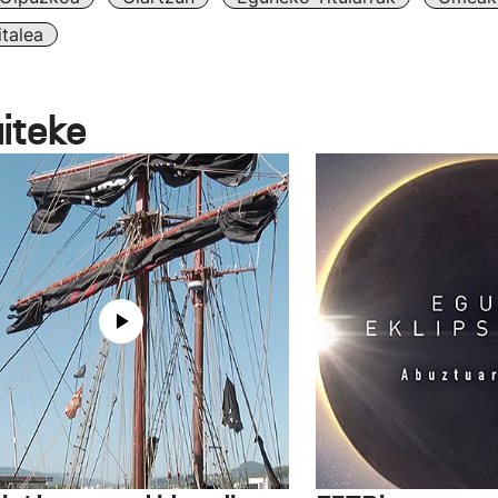
talea
aiteke