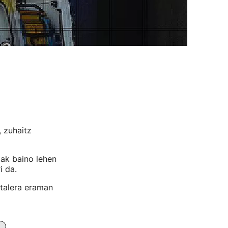
, zuhaitz
0ak baino lehen
i da.
italera eraman