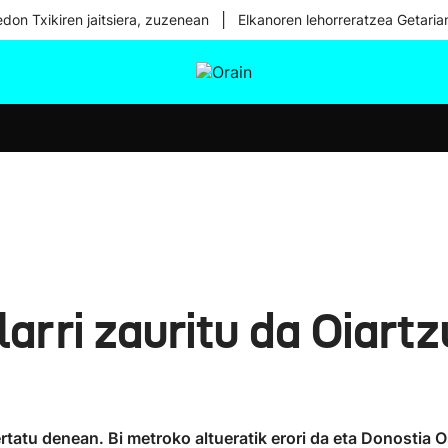
|
don Txikiren jaitsiera, zuzenean
Elkanoren lehorreratzea Getaria
tura
Ikusmiran
Egural
Osasuna
Teknologia
larri zauritu da Oiart
tatu denean. Bi metroko altueratik erori da eta Donostia O