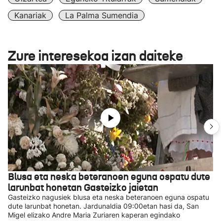
Kanariak
La Palma Sumendia
Zure interesekoa izan daiteke
Blusa eta neska beteranoen eguna ospatu dute
larunbat honetan Gasteizko jaietan
Gasteizko nagusiek blusa eta neska beteranoen eguna ospatu
dute larunbat honetan. Jardunaldia 09:00etan hasi da, San
Migel elizako Andre Maria Zuriaren kaperan egindako