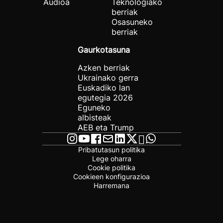
Audioa
Teknologiako
berriak
Osasuneko
berriak
Gaurkotasuna
Azken berriak
Ukrainako gerra
Euskadiko lan
egutegia 2026
Eguneko
albisteak
AEB eta Trump
Pribatutasun politika
Lege oharra
Cookie politika
Cookieen konfigurazioa
Harremana