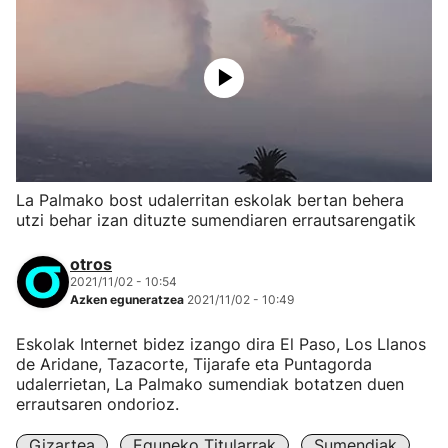
La Palmako bost udalerritan eskolak bertan behera
utzi behar izan dituzte sumendiaren errautsarengatik
otros
2021/11/02 - 10:54
Azken eguneratzea
2021/11/02 - 10:49
Eskolak Internet bidez izango dira El Paso, Los Llanos
de Aridane, Tazacorte, Tijarafe eta Puntagorda
udalerrietan, La Palmako sumendiak botatzen duen
errautsaren ondorioz.
Gizartea
Eguneko Titularrak
Sumendiak