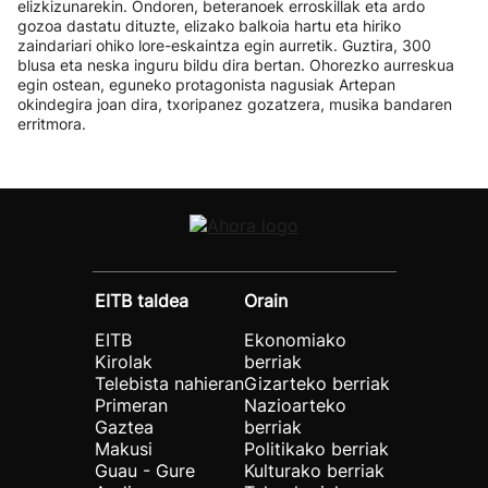
elizkizunarekin. Ondoren, beteranoek erroskillak eta ardo
gozoa dastatu dituzte, elizako balkoia hartu eta hiriko
zaindariari ohiko lore-eskaintza egin aurretik. Guztira, 300
blusa eta neska inguru bildu dira bertan. Ohorezko aurreskua
egin ostean, eguneko protagonista nagusiak Artepan
okindegira joan dira, txoripanez gozatzera, musika bandaren
erritmora.
EITB taldea
Orain
EITB
Ekonomiako
Kirolak
berriak
Telebista nahieran
Gizarteko berriak
Primeran
Nazioarteko
Gaztea
berriak
Makusi
Politikako berriak
Guau - Gure
Kulturako berriak