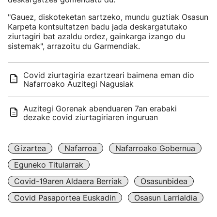
"Gauez, diskoteketan sartzeko, mundu guztiak Osasun
Karpeta kontsultatzen badu jada deskargatutako
ziurtagiri bat azaldu ordez, gainkarga izango du
sistemak", arrazoitu du Garmendiak.
Covid ziurtagiria ezartzeari baimena eman dio
Nafarroako Auzitegi Nagusiak
Auzitegi Gorenak abenduaren 7an erabaki
dezake covid ziurtagiriaren inguruan
Gizartea
Nafarroa
Nafarroako Gobernua
Eguneko Titularrak
Covid-19aren Aldaera Berriak
Osasunbidea
Covid Pasaportea Euskadin
Osasun Larrialdia