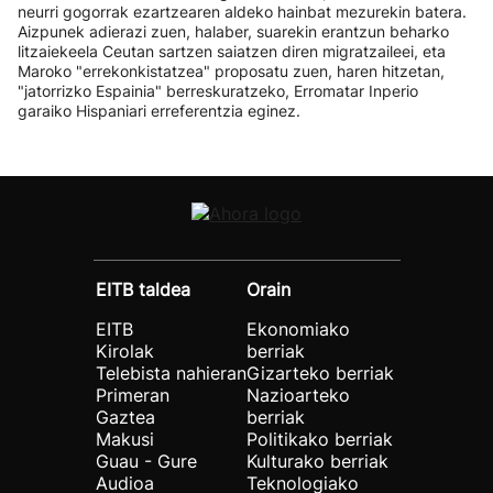
neurri gogorrak ezartzearen aldeko hainbat mezurekin batera.
Aizpunek adierazi zuen, halaber, suarekin erantzun beharko
litzaiekeela Ceutan sartzen saiatzen diren migratzaileei, eta
Maroko "errekonkistatzea" proposatu zuen, haren hitzetan,
"jatorrizko Espainia" berreskuratzeko, Erromatar Inperio
garaiko Hispaniari erreferentzia eginez.
EITB taldea
Orain
EITB
Ekonomiako
Kirolak
berriak
Telebista nahieran
Gizarteko berriak
Primeran
Nazioarteko
Gaztea
berriak
Makusi
Politikako berriak
Guau - Gure
Kulturako berriak
Audioa
Teknologiako