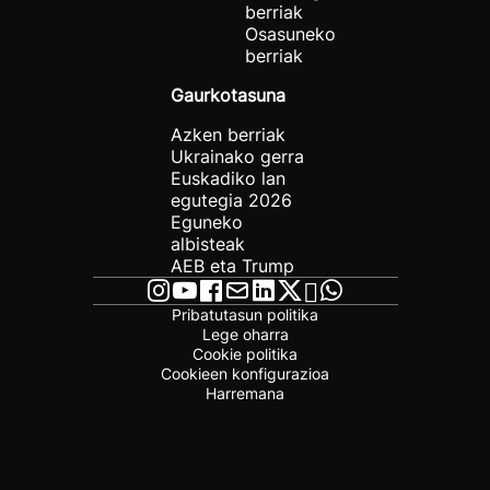
berriak
Osasuneko
berriak
Gaurkotasuna
Azken berriak
Ukrainako gerra
Euskadiko lan
egutegia 2026
Eguneko
albisteak
AEB eta Trump
Pribatutasun politika
Lege oharra
Cookie politika
Cookieen konfigurazioa
Harremana