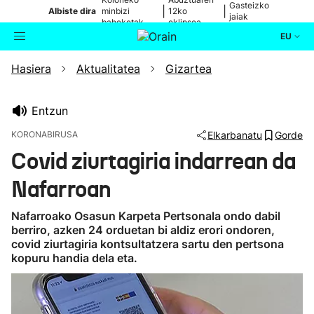
Gasteizko
|
|
Albiste dira
minbizi
12ko
jaiak
baheketak
eklipsea
EU
Hasiera
Aktualitatea
Gizartea
Aktualitatea
Bilatzailea
Politika
Entzun
KORONABIRUSA
Elkarbanatu
Gorde
Kultura
Covid ziurtagiria indarrean da
Nafarroan
Ikusmiran
Nafarroako Osasun Karpeta Pertsonala ondo dabil
Eguraldia
berriro, azken 24 orduetan bi aldiz erori ondoren,
covid ziurtagiria kontsultatzera sartu den pertsona
kopuru handia dela eta.