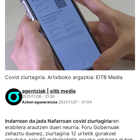
Covid ziurtagiria. Artxiboko argazkia: EITB Media
agentziak | eitb media
2021/11/26 - 21:26
Azken eguneratzea
2021/11/27 - 01:04
Indarrean da jada Nafarroan covid ziurtagiria
ren
erabilera arautzen duen neurria. Foru Gobernuak
zehaztu duenez, ziurtagiria 12 urtetik gorakoei
eskatuko zaie 60 mahaikidetik gorako edukiera duten