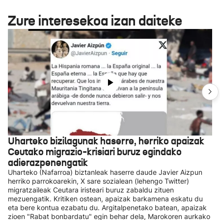
Zure interesekoa izan daiteke
Uharteko bizilagunak haserre, herriko apaizak
Ceutako migrazio-krisiari buruz egindako
adierazpenengatik
Uharteko (Nafarroa) biztanleak haserre daude Javier Aizpun
herriko parrokoarekin, X sare sozialean (lehengo Twitter)
migratzaileak Ceutara iristeari buruz zabaldu zituen
mezuengatik. Kritiken ostean, apaizak barkamena eskatu du
eta bere kontua ezabatu du. Argitalpenetako batean, apaizak
zioen "Rabat bonbardatu" egin behar dela, Marokoren aurkako