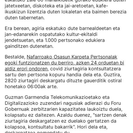
jatetxeetan, diskoteka eta jai-aretoetan, kafe-
ikuskizun lizentzia duten lokaletan eta baimen berezia
duten tabernetan.
Era berean, agiria eskatuko dute barnealdeetan eta
jan-edanarekin ospatutako kultur-ekitaldi
jendetsuetan, eta 1.000 pertsonako edukiera
gainditzen dutenetan.
Bestalde,
Nafarroako Osasun Karpeta Pertsonalak
egoki funtzionatzen du berriro, azken 24 orduetan bi
aldiz erori ondoren
, covid ziurtagiria kontsultatzera
sartu den pertsona kopuru handia dela eta. Guztira,
2820 ziurtagiri deskargatu dituzte gauerditik ostiral
honetako 06:00ak arte.
Guzman Garmendia Telekomunikazioetako eta
Digitalizazioko zuzendari nagusiak adierazi du Foru
Gobernuak zerbitzarien kapazitatea laukoiztu duela,
kolapsatu ez daitezen. Azaldu duenez, "sartzen denak
ziurtagiria deskargatzen ez duelako gertatzen da
kolapsoa, kontsultatu bakarrik". Hori dela eta,
deskargatzea gomendatu du.