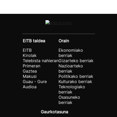
EITB taldea
Orain
EITB
Ekonomiako
Kirolak
berriak
Telebista nahieran
Gizarteko berriak
Primeran
Nazioarteko
Gaztea
berriak
Makusi
Politikako berriak
Guau - Gure
Kulturako berriak
Audioa
Teknologiako
berriak
Osasuneko
berriak
Gaurkotasuna