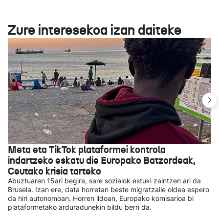
Zure interesekoa izan daiteke
Meta eta TikTok plataformei kontrola
indartzeko eskatu die Europako Batzordeak,
Ceutako krisia tarteko
Abuztuaren 15ari begira, sare sozialok estuki zaintzen ari da
Brusela. Izan ere, data horretan beste migratzaile oldea espero
da hiri autonomoan. Horren ildoan, Europako komisarioa bi
plataformetako arduradunekin bildu berri da.