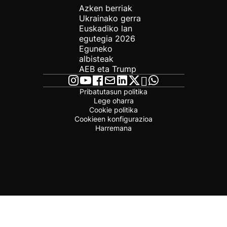
Azken berriak
Ukrainako gerra
Euskadiko lan
egutegia 2026
Eguneko
albisteak
AEB eta Trump
Pribatutasun politika
Lege oharra
Cookie politika
Cookieen konfigurazioa
Harremana