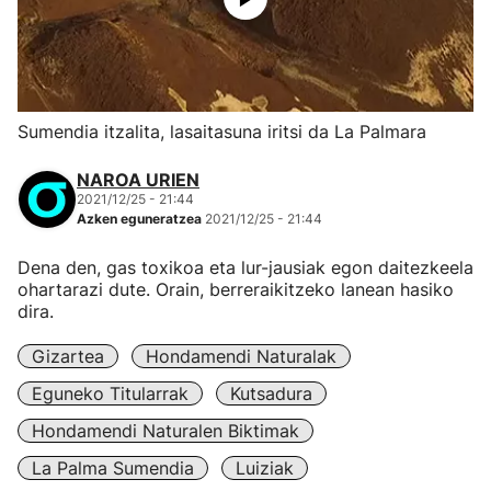
Sumendia itzalita, lasaitasuna iritsi da La Palmara
NAROA URIEN
2021/12/25 - 21:44
Azken eguneratzea
2021/12/25 - 21:44
Dena den, gas toxikoa eta lur-jausiak egon daitezkeela
ohartarazi dute. Orain, berreraikitzeko lanean hasiko
dira.
Gizartea
Hondamendi Naturalak
Eguneko Titularrak
Kutsadura
Hondamendi Naturalen Biktimak
La Palma Sumendia
Luiziak