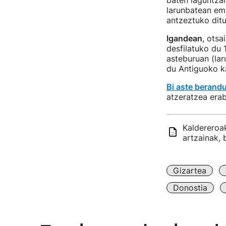
baten laguntzar
larunbatean em
antzeztuko ditu
Igandean
, otsa
desfilatuko du 
asteburuan (lar
du Antiguoko ka
Bi aste berand
atzeratzea era
Kaldereroak
artzainak,
Gizartea
Donostia