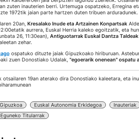
ekin Kaldereroen jaia berpizten lagundu zuenetik. Otsailare
an zuten inauterien berri. Urtemuga ospatzeko, Erregina e
zte 1972tik jaian parte hartzen duten tribuen arduradunek.
ilaren 20an,
Kresalako Inude eta Artzainen Konpartsak
Alde
12:00etatik aurrera, Euskal Herria kaleko egoitzatik, eta hu
unbata 26, 11:30ean),
Antiguotarrak Euskal Dantza Taldeak
leetan zehar.
uago
ospatuko dituzte jaiak Gipuzkoako hiriburuan. Astebu
baki zuen Donostiako Udalak,
"egoerarik onenean" ospatu a
 otsailaren 19an aterako dira Donostiako kaleetara, eta in
 biharamunean
Gipuzkoa
Euskal Autonomia Erkidegoa
Inauteriak
Eguneko Titularrak