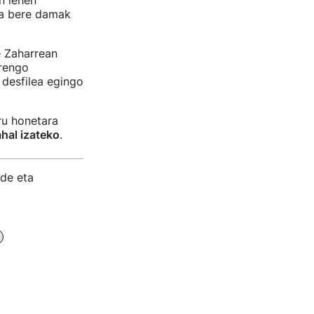
n lehen
ta bere damak
 Zaharrean
rrengo
desfilea egingo
ru honetara
hal izateko
.
ude eta