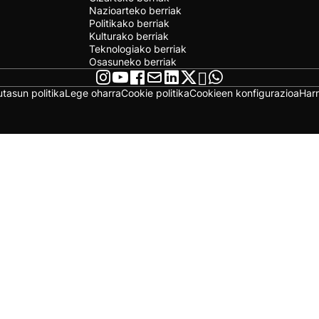
Nazioarteko berriak
Politikako berriak
Kulturako berriak
Teknologiako berriak
Osasuneko berriak
utasun politika
Lege oharra
Cookie politika
Cookieen konfigurazioa
Har