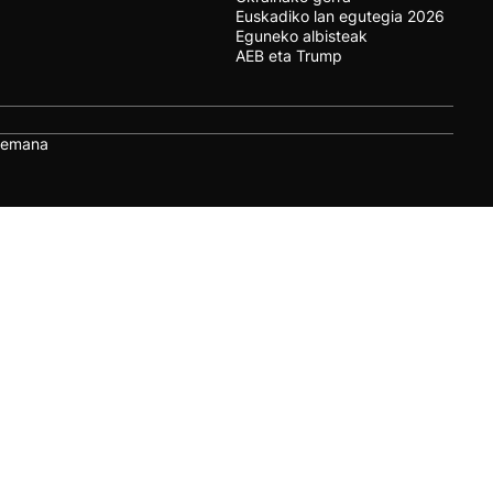
Euskadiko lan egutegia 2026
Eguneko albisteak
AEB eta Trump
remana