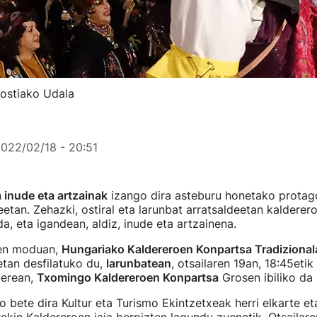
nostiako Udala
022/02/18 - 20:51
 inude eta artzainak
izango dira asteburu honetako protag
etan. Zehazki, ostiral eta larunbat arratsaldeetan kaldere
a, eta igandean, aldiz, inude eta artzainena.
oen moduan,
Hungariako Kaldereroen Konpartsa Tradizional
tan desfilatuko du,
larunbatean
, otsailaren 19an, 18:45etik
berean,
Txomingo Kaldereroen Konpartsa
Grosen ibiliko da 
o bete dira Kultur eta Turismo Ekintzetxeak herri elkarte eta