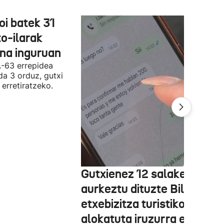
oi batek 31
o-ilarak
ona inguruan
A-63 errepidea
da 3 orduz, gutxi
 erretiratzeko.
Gutxienez 12 salaketa
aurkeztu dituzte Bilbon
etxebizitza turistiko bat
alokatuta iruzurra egin zue