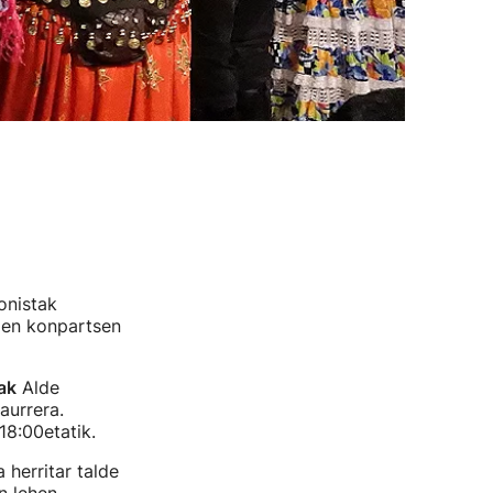
onistak
roen konpartsen
ak
Alde
 aurrera.
18:00etatik.
 herritar talde