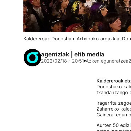
Kaldereroak Donostian. Artxiboko argazkia: Do
agentziak | eitb media
2022/02/18 - 20:51
Azken eguneratzea
2
Kaldereroak eta
Donostiako kale
txanda izango d
Iragarrita zeg
Zaharreko kalee
Gainera, egun 
Aurten 50 edizi