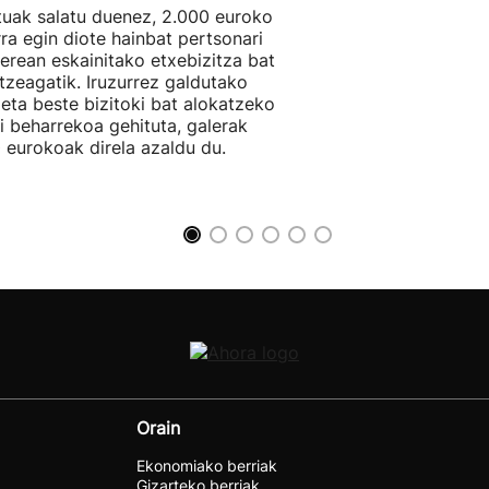
tuak salatu duenez, 2.000 euroko
rra egin diote hainbat pertsonari
berean eskainitako etxebizitza bat
tzeagatik. Iruzurrez galdutako
 eta beste bizitoki bat alokatzeko
li beharrekoa gehituta, galerak
 eurokoak direla azaldu du.
Orain
Ekonomiako berriak
Gizarteko berriak