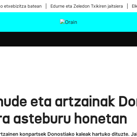
|
|
ko etxebizitza batean
Edurne eta Zeledon Txikiren jaitsiera
El
tura
Ikusmiran
Egural
Osasuna
Teknologia
nude eta artzainak D
dira asteburu honetan
artzainen konpartsek Donostiako kaleak hartuko dituzte. Ja