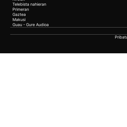
Telebista nahieran
Primeran
Gaztea
Makusi
Guau - Gure Audioa
Pribat