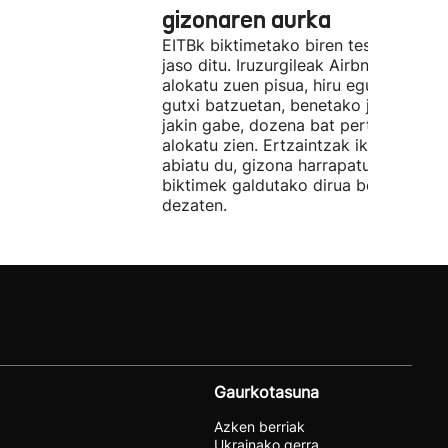
gizonaren aurka
EITBk biktimetako biren testigantzak
jaso ditu. Iruzurgileak Airbnb bidez
alokatu zuen pisua, hiru egunez. Ordu
gutxi batzuetan, benetako jabeak eze
jakin gabe, dozena bat pertsonari
alokatu zien. Ertzaintzak ikerketa
abiatu du, gizona harrapatu eta
biktimek galdutako dirua berreskura
dezaten.
Gaurkotasuna
Azken berriak
Ukrainako gerra