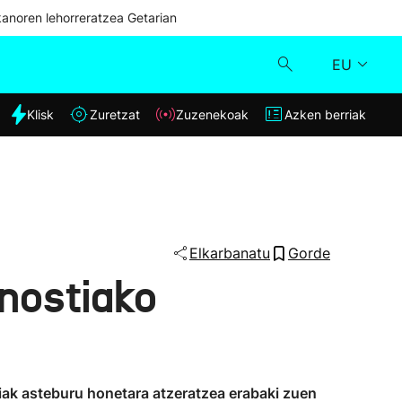
kanoren lehorreratzea Getarian
EU
dia
Klisk
Zuretzat
Zuzenekoak
Azken berriak
Klisk
Zuzenekoak
Zuretzat
Elkarbanatu
Gorde
onostiako
Azken berriak
iak asteburu honetara atzeratzea erabaki zuen