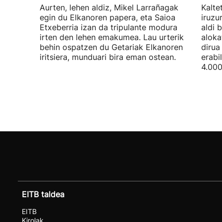
Aurten, lehen aldiz, Mikel Larrañagak
Kalte
egin du Elkanoren papera, eta Saioa
iruzu
Etxeberria izan da tripulante modura
aldi 
irten den lehen emakumea. Lau urterik
aloka
behin ospatzen du Getariak Elkanoren
dirua
iritsiera, munduari bira eman ostean.
erabi
4.000
EITB taldea
EITB
Kirolak