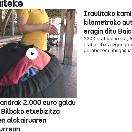
aiteke
Iraulitako kami
kilometroko aut
eragin ditu Bai
22:00etatik aurrera, 
erabat itxita egongo 
gorabehera, ibilgailua
jandrak 2.000 euro galdu
 Bilboko etxebizitza
en alokairuaren
zurrean