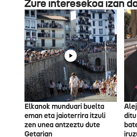
Zure interesekoa izan d
Elkanok munduari buelta
Ale
eman eta jaioterrira itzuli
ditu
zen unea antzeztu dute
bat
Getarian
iru