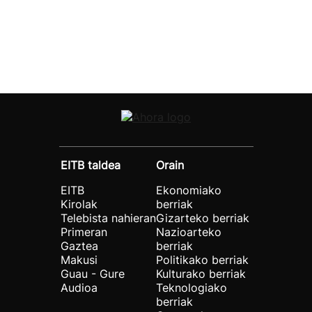
EITB taldea
Orain
EITB
Ekonomiako
Kirolak
berriak
Telebista nahieran
Gizarteko berriak
Primeran
Nazioarteko
Gaztea
berriak
Makusi
Politikako berriak
Guau - Gure
Kulturako berriak
Audioa
Teknologiako
berriak