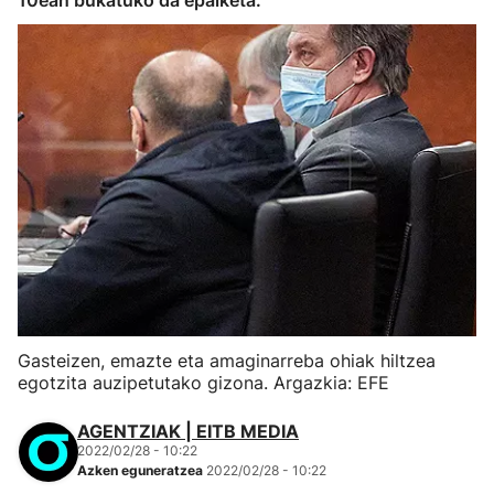
10ean bukatuko da epaiketa.
Gasteizen, emazte eta amaginarreba ohiak hiltzea
egotzita auzipetutako gizona. Argazkia: EFE
AGENTZIAK | EITB MEDIA
2022/02/28 - 10:22
Azken eguneratzea
2022/02/28 - 10:22