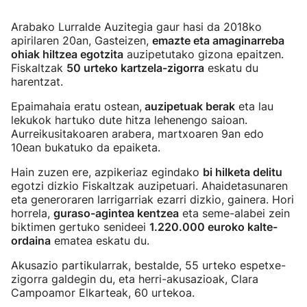
Arabako Lurralde Auzitegia gaur hasi da 2018ko
apirilaren 20an, Gasteizen,
emazte eta amaginarreba
ohiak hiltzea egotzita
auzipetutako gizona epaitzen.
Fiskaltzak
50 urteko kartzela-zigorra
eskatu du
harentzat.
Epaimahaia eratu ostean,
auzipetuak berak
eta lau
lekukok hartuko dute hitza lehenengo saioan.
Aurreikusitakoaren arabera, martxoaren 9an edo
10ean bukatuko da epaiketa.
Hain zuzen ere, azpikeriaz egindako
bi hilketa delitu
egotzi dizkio Fiskaltzak auzipetuari. Ahaidetasunaren
eta generoraren larrigarriak ezarri dizkio, gainera. Hori
horrela,
guraso-agintea kentzea
eta seme-alabei zein
biktimen gertuko senideei
1.220.000 euroko kalte-
ordaina
ematea eskatu du.
Akusazio partikularrak, bestalde, 55 urteko espetxe-
zigorra galdegin du, eta herri-akusazioak, Clara
Campoamor Elkarteak, 60 urtekoa.