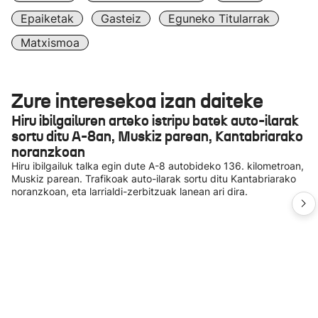
Epaiketak
Gasteiz
Eguneko Titularrak
Matxismoa
Zure interesekoa izan daiteke
Hiru ibilgailuren arteko istripu batek auto-ilarak
sortu ditu A-8an, Muskiz parean, Kantabriarako
noranzkoan
Hiru ibilgailuk talka egin dute A-8 autobideko 136. kilometroan,
Muskiz parean. Trafikoak auto-ilarak sortu ditu Kantabriarako
noranzkoan, eta larrialdi-zerbitzuak lanean ari dira.