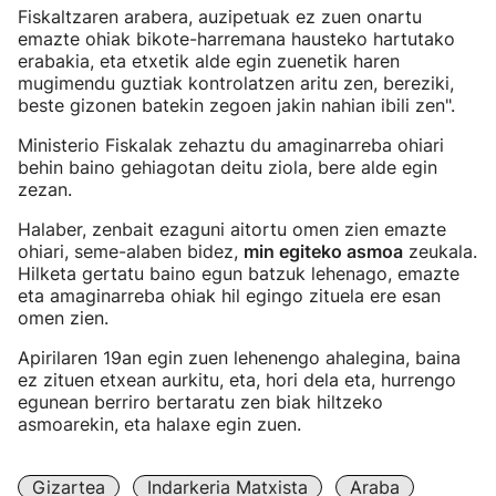
Fiskaltzaren arabera, auzipetuak ez zuen onartu
emazte ohiak bikote-harremana hausteko hartutako
erabakia, eta etxetik alde egin zuenetik haren
mugimendu guztiak kontrolatzen aritu zen, bereziki,
beste gizonen batekin zegoen jakin nahian ibili zen".
Ministerio Fiskalak zehaztu du amaginarreba ohiari
behin baino gehiagotan deitu ziola, bere alde egin
zezan.
Halaber, zenbait ezaguni aitortu omen zien emazte
ohiari, seme-alaben bidez,
min egiteko asmoa
zeukala.
Hilketa gertatu baino egun batzuk lehenago, emazte
eta amaginarreba ohiak hil egingo zituela ere esan
omen zien.
Apirilaren 19an egin zuen lehenengo ahalegina, baina
ez zituen etxean aurkitu, eta, hori dela eta, hurrengo
egunean berriro bertaratu zen biak hiltzeko
asmoarekin, eta halaxe egin zuen.
Gizartea
Indarkeria Matxista
Araba