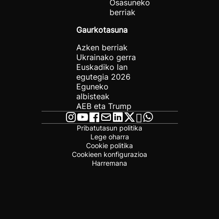
Osasuneko
berriak
Gaurkotasuna
Azken berriak
Ukrainako gerra
Euskadiko lan
egutegia 2026
Eguneko
albisteak
AEB eta Trump
Pribatutasun politika
Lege oharra
Cookie politika
Cookieen konfigurazioa
Harremana