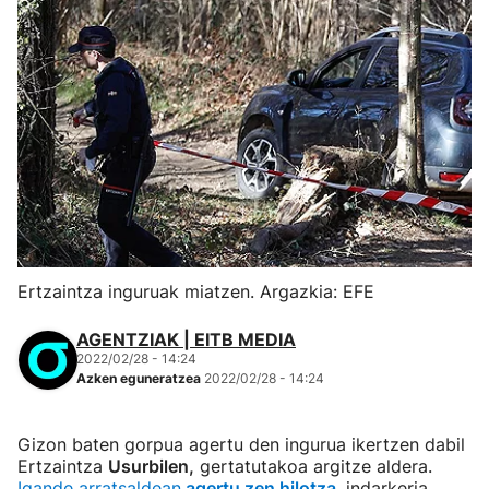
Ertzaintza inguruak miatzen. Argazkia: EFE
AGENTZIAK | EITB MEDIA
2022/02/28 - 14:24
Azken eguneratzea
2022/02/28 - 14:24
Gizon baten gorpua agertu den ingurua ikertzen dabil
Ertzaintza
Usurbilen,
gertatutakoa argitze aldera.
Igande arratsaldean
agertu zen hilotza
, indarkeria