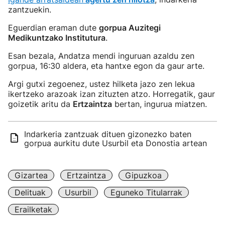
zantzuekin.
Eguerdian eraman dute
gorpua Auzitegi
Medikuntzako Institutura
.
Esan bezala, Andatza mendi inguruan azaldu zen
gorpua, 16:30 aldera, eta hantxe egon da gaur arte.
Argi gutxi zegoenez, ustez hilketa jazo zen lekua
ikertzeko arazoak izan zituzten atzo. Horregatik, gaur
goizetik aritu da
Ertzaintza
bertan, ingurua miatzen.
Indarkeria zantzuak dituen gizonezko baten
gorpua aurkitu dute Usurbil eta Donostia artean
Gizartea
Ertzaintza
Gipuzkoa
Delituak
Usurbil
Eguneko Titularrak
Erailketak