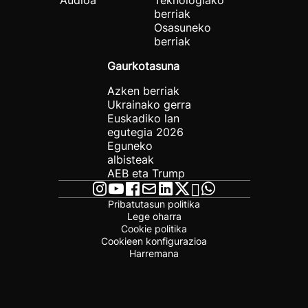
Audioa
Teknologiako
berriak
Osasuneko
berriak
Gaurkotasuna
Azken berriak
Ukrainako gerra
Euskadiko lan
egutegia 2026
Eguneko
albisteak
AEB eta Trump
Pribatutasun politika
Lege oharra
Cookie politika
Cookieen konfigurazioa
Harremana