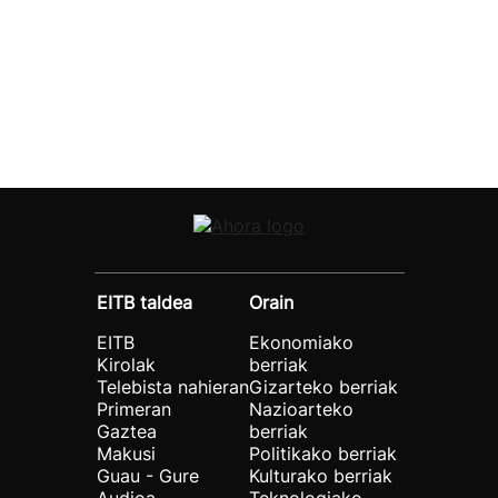
EITB taldea
Orain
EITB
Ekonomiako
Kirolak
berriak
Telebista nahieran
Gizarteko berriak
Primeran
Nazioarteko
Gaztea
berriak
Makusi
Politikako berriak
Guau - Gure
Kulturako berriak