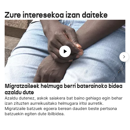
Zure interesekoa izan daiteke
Migratzaileek helmuga berri baterainoko bidea
azaldu dute
Azaldu dutenez, askok saiakera bat baino gehiago egin behar
izan zituzten aurreikusitako helmugara iritsi aurretik.
Migratzaile batzuek egoera berean dauden beste pertsona
batzuekin egiten dute ibilbidea.