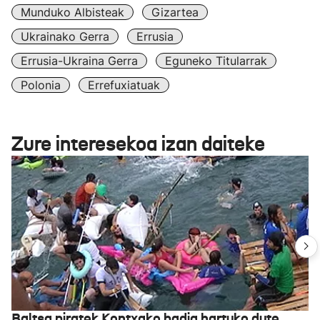
Munduko Albisteak
Gizartea
Ukrainako Gerra
Errusia
Errusia-Ukraina Gerra
Eguneko Titularrak
Polonia
Errefuxiatuak
Zure interesekoa izan daiteke
Baltsa piratek Kontxako badia hartuko dute