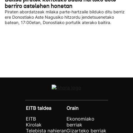
berriro astelehen honetan
Piraten abordatzeak milaka parte-hartzaile bilduko ditu berriz
ere Donostiako Aste Nagusiko hitzordu jendetsuenetako
batean, 17:00etan, Donostiako portutik aterako baitira.
EITB taldea
Orain
EITB
Ekonomiako
Kirolak
berriak
Telebista nahieran
Gizarteko berriak