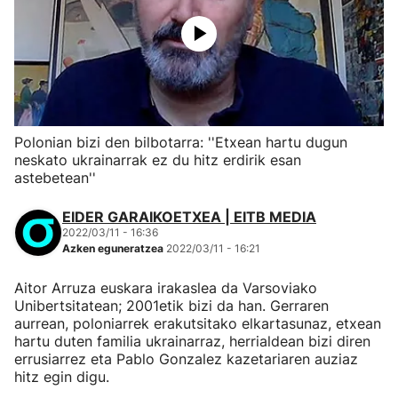
Polonian bizi den bilbotarra: ''Etxean hartu dugun
neskato ukrainarrak ez du hitz erdirik esan
astebetean''
EIDER GARAIKOETXEA | EITB MEDIA
2022/03/11 - 16:36
Azken eguneratzea
2022/03/11 - 16:21
Aitor Arruza euskara irakaslea da Varsoviako
Unibertsitatean; 2001etik bizi da han. Gerraren
aurrean, poloniarrek erakutsitako elkartasunaz, etxean
hartu duten familia ukrainarraz, herrialdean bizi diren
errusiarrez eta Pablo Gonzalez kazetariaren auziaz
hitz egin digu.