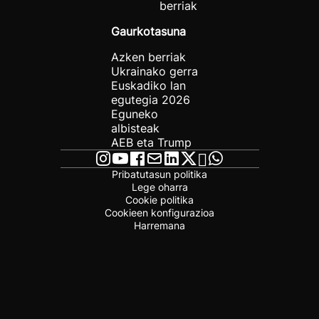
berriak
Gaurkotasuna
Azken berriak
Ukrainako gerra
Euskadiko lan
egutegia 2026
Eguneko
albisteak
AEB eta Trump
Pribatutasun politika
Lege oharra
Cookie politika
Cookieen konfigurazioa
Harremana