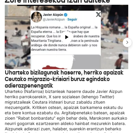
Uharteko bizilagunak haserre, herriko apaizak
Ceutako migrazio-krisiari buruz egindako
adierazpenengatik
Uharteko (Nafarroa) biztanleak haserre daude Javier Aizpun
herriko parrokoarekin, X sare sozialean (lehengo Twitter)
migratzaileak Ceutara iristeari buruz zabaldu zituen
mezuengatik. Kritiken ostean, apaizak barkamena eskatu du
eta bere kontua ezabatu du. Argitalpenetako batean, apaizak
zioen "Rabat bonbardatu" egin behar dela, Marokoren aurkako
neurri gogorrak ezartzearen aldeko hainbat mezurekin batera.
Aizpunek adierazi zuen, halaber, suarekin erantzun beharko