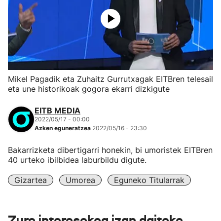
Mikel Pagadik eta Zuhaitz Gurrutxagak EITBren telesail
eta une historikoak gogora ekarri dizkigute
EITB MEDIA
2022/05/17 - 00:00
Azken eguneratzea
2022/05/16 - 23:30
Bakarrizketa dibertigarri honekin, bi umoristek EITBren
40 urteko ibilbidea laburbildu digute.
Gizartea
Umorea
Eguneko Titularrak
Zure interesekoa izan daiteke