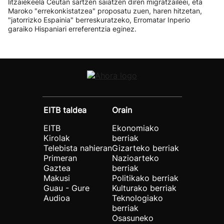
litzaiekeela Ceutan sartzen saiatzen diren migratzaileei, eta
Maroko "errekonkistatzea" proposatu zuen, haren hitzetan,
"jatorrizko Espainia" berreskuratzeko, Erromatar Inperio
garaiko Hispaniari erreferentzia eginez.
EITB taldea
Orain
EITB
Ekonomiako
Kirolak
berriak
Telebista nahieran
Gizarteko berriak
Primeran
Nazioarteko
Gaztea
berriak
Makusi
Politikako berriak
Guau - Gure
Kulturako berriak
Audioa
Teknologiako
berriak
Osasuneko