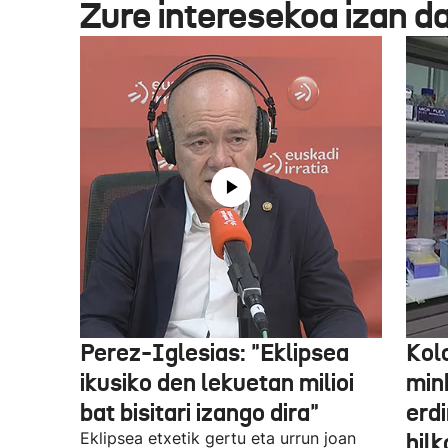
Zure interesekoa izan d
Perez-Iglesias: "Eklipsea
Kol
ikusiko den lekuetan milioi
min
bat bisitari izango dira"
erdi
Eklipsea etxetik gertu eta urrun joan
hil