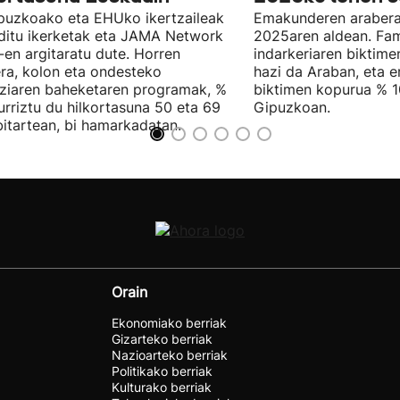
puzkoako eta EHUko ikertzaileak
Emakunderen arabera
ditu ikerketak eta JAMA Network
2025aren aldean. Fam
en argitaratu dute. Horren
indarkeriaren biktim
ra, kolon eta ondesteko
hazi da Araban, eta e
ziaren baheketaren programak, %
biktimen kopurua % 1
rriztu du hilkortasuna 50 eta 69
Gipuzkoan.
bitartean, bi hamarkadatan.
Orain
Ekonomiako berriak
Gizarteko berriak
Nazioarteko berriak
Politikako berriak
Kulturako berriak