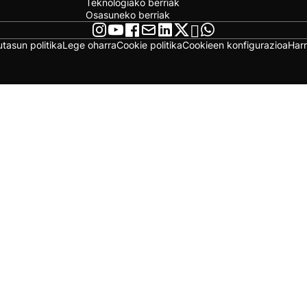
Teknologiako berriak
Osasuneko berriak
utasun politika
Lege oharra
Cookie politika
Cookieen konfigurazioa
Har