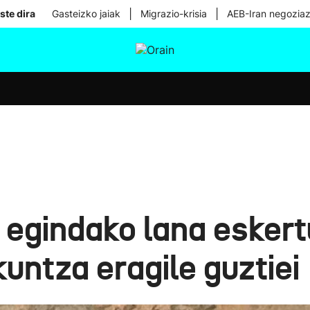
|
|
ste dira
Gasteizko jaiak
Migrazio-krisia
AEB-Iran negoziaz
tura
Ikusmiran
Egural
Osasuna
Teknologia
 egindako lana eskert
untza eragile guztiei