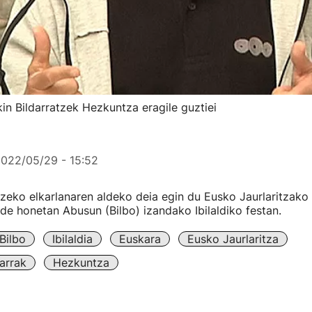
in Bildarratzek Hezkuntza eragile guztiei
022/05/29 - 15:52
zeko elkarlanaren aldeko deia egin du Eusko Jaurlaritzak
nde honetan Abusun (Bilbo) izandako Ibilaldiko festan.
Bilbo
Ibilaldia
Euskara
Eusko Jaurlaritza
arrak
Hezkuntza