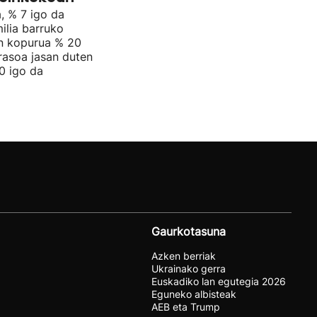
, % 7 igo da
ilia barruko
en kopurua % 20
rasoa jasan duten
0 igo da
Gaurkotasuna
Azken berriak
Ukrainako gerra
Euskadiko lan egutegia 2026
Eguneko albisteak
AEB eta Trump