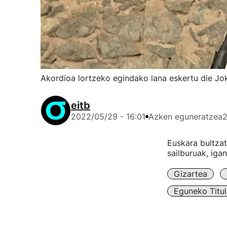
Akordioa lortzeko egindako lana eskertu die Jok
eitb
2022/05/29 - 16:01
Azken eguneratzea
2
Euskara bultzat
sailburuak, iga
Gizartea
Eguneko Titul