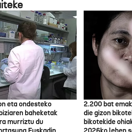
aiteke
on eta ondesteko
2.200 bat emak
biziaren baheketak
die gizon bikot
ra murriztu du
bikotekide ohia
kortasuna Euskadin
2026ko lehen s