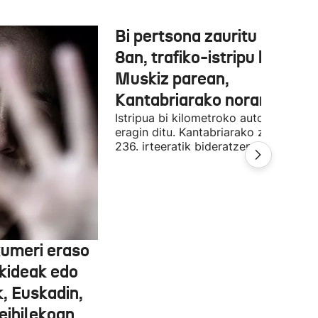
Bi pertsona zauritu dira A-
8an, trafiko-istripu batean,
Muskiz parean,
Kantabriarako noranzkoan
Istripua bi kilometroko auto-ilarak
eragin ditu. Kantabriarako zirkulazioa
236. irteeratik bideratzen ari da.
umeri eraso
ekideak edo
k, Euskadin,
eihilekoan