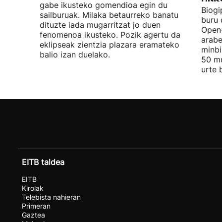
gabe ikusteko gomendioa egin du
Biogi
sailburuak. Milaka betaurreko banatu
buru 
dituzte iada mugarritzat jo duen
Open-
fenomenoa ikusteko. Pozik agertu da
arabe
eklipseak zientzia plazara eramateko
minbi
balio izan duelako.
50 mu
urte 
EITB taldea
EITB
Kirolak
Telebista nahieran
Primeran
Gaztea