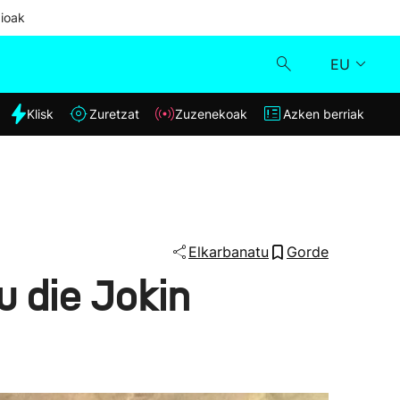
ioak
EU
dia
Klisk
Zuretzat
Zuzenekoak
Azken berriak
Klisk
Zuzenekoak
Zuretzat
Elkarbanatu
Gorde
u die Jokin
Azken berriak