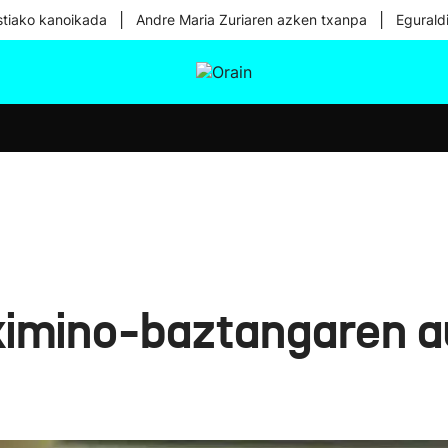
|
|
tiako kanoikada
Andre Maria Zuriaren azken txanpa
Egurald
tura
Ikusmiran
Egural
Osasuna
Teknologia
tximino-baztangaren a