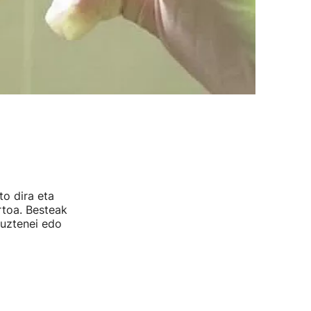
to dira eta
rtoa. Besteak
tuztenei edo