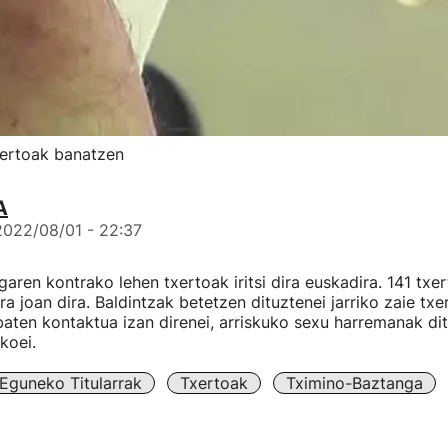
xertoak banatzen
A
2022/08/01 - 22:37
aren kontrako lehen txertoak iritsi dira euskadira. 141 txer
ra joan dira. Baldintzak betetzen dituztenei jarriko zaie txe
baten kontaktua izan direnei, arriskuko sexu harremanak di
koei.
Eguneko Titularrak
Txertoak
Tximino-Baztanga