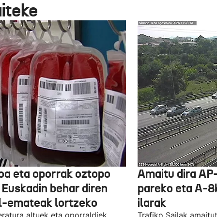
aiteke
oa eta oporrak oztopo
Amaitu dira AP
a Euskadin behar diren
pareko eta A-8
l-emateak lortzeko
ilarak
ratura altuek eta oporraldiek
Trafiko Sailak amaitu