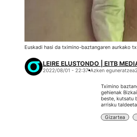
Euskadi hasi da tximino-baztangaren aurkako t
LEIRE ELUSTONDO | EITB MEDI
2022/08/01 - 22:37
Azken eguneratzea
Tximino baztang
gehienak Bizkai
beste, kutsatu 
arrisku taldeeta
Gizartea