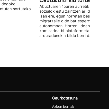
Ceutako krisia tarteko
kidegoko
Abuztuaren 15aren aurretik, sare
untutan sortutako
sozialok estu zaintzen ari da Brusela.
Izan ere, egun horretan beste
migratzaile olde bat espero da hiri
autonomoan. Horren ildoan, Europak
komisarioa bi plataformetako
arduradunekin bildu berri da.
Gaurkotasuna
Azken berriak