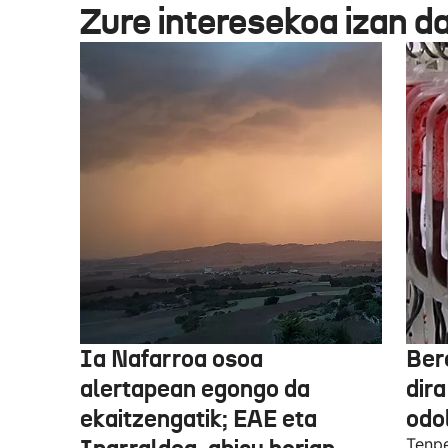
Zure interesekoa izan d
Ia Nafarroa osoa
Ber
alertapean egongo da
dir
ekaitzengatik; EAE eta
odo
Tenpe