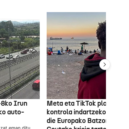
-8ko Irun
Meta eta TikTok plataform
ko auto-
kontrola indartzeko eskatu
die Europako Batzordeak,
tzat eman ditu