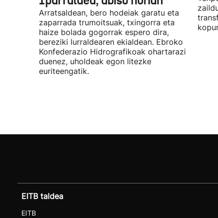
Iparraldea, abisu horian
zaild
Arratsaldean, bero hodeiak garatu eta
trans
zaparrada trumoitsuak, txingorra eta
kopur
haize bolada gogorrak espero dira,
bereziki lurraldearen ekialdean. Ebroko
Konfederazio Hidrografikoak ohartarazi
duenez, uholdeak egon litezke
euriteengatik.
EITB taldea
EITB