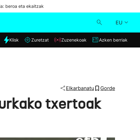
ia: beroa eta ekaitzak
EU
dia
Klisk
Zuretzat
Zuzenekoak
Azken berriak
Klisk
Zuzenekoak
Zuretzat
Elkarbanatu
Gorde
urkako txertoak
Azken berriak