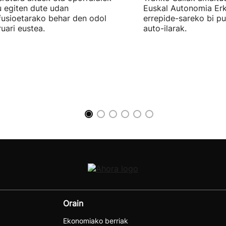
u egiten dute udan
Euskal Autonomia Er
fusioetarako behar den odol
errepide-sareko bi p
uari eustea.
auto-ilarak.
Orain
Ekonomiako berriak