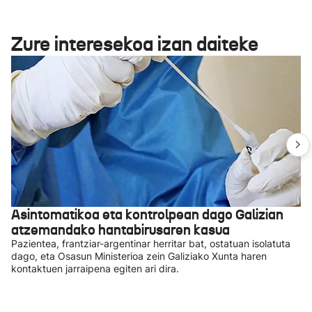
Zure interesekoa izan daiteke
Asintomatikoa eta kontrolpean dago Galizian
atzemandako hantabirusaren kasua
Pazientea, frantziar-argentinar herritar bat, ostatuan isolatuta
dago, eta Osasun Ministerioa zein Galiziako Xunta haren
kontaktuen jarraipena egiten ari dira.