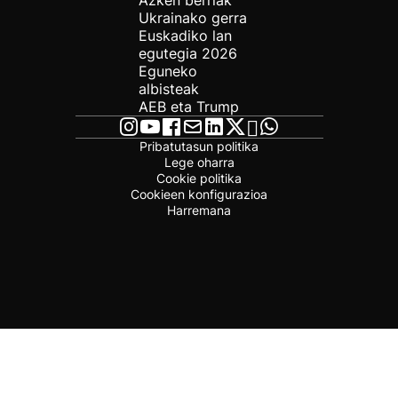
Azken berriak
Ukrainako gerra
Euskadiko lan
egutegia 2026
Eguneko
albisteak
AEB eta Trump
Pribatutasun politika
Lege oharra
Cookie politika
Cookieen konfigurazioa
Harremana