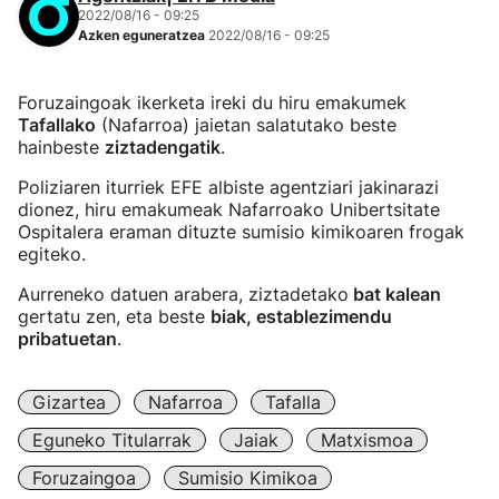
2022/08/16 - 09:25
Azken eguneratzea
2022/08/16 - 09:25
Foruzaingoak ikerketa ireki du hiru emakumek
Tafallako
(Nafarroa) jaietan salatutako beste
hainbeste
ziztadengatik
.
Poliziaren iturriek EFE albiste agentziari jakinarazi
dionez, hiru emakumeak Nafarroako Unibertsitate
Ospitalera eraman dituzte sumisio kimikoaren frogak
egiteko.
Aurreneko datuen arabera, ziztadetako
bat kalean
gertatu zen, eta beste
biak, establezimendu
pribatuetan
.
Gizartea
Nafarroa
Tafalla
Eguneko Titularrak
Jaiak
Matxismoa
Foruzaingoa
Sumisio Kimikoa