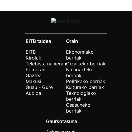
EITB taldea
Orain
EITB
Ekonomiako
Kirolak
berriak
Telebista nahieran
Gizarteko berriak
Primeran
Nazioarteko
Gaztea
berriak
Makusi
Politikako berriak
Guau - Gure
Kulturako berriak
Audioa
Teknologiako
berriak
Osasuneko
berriak
Gaurkotasuna