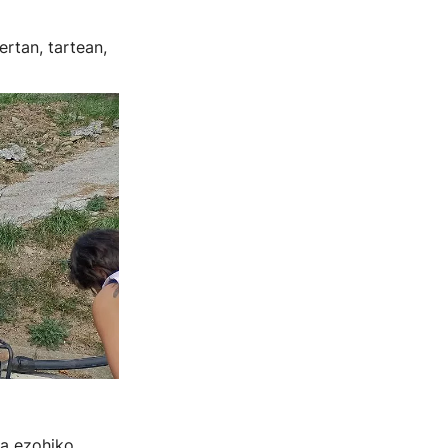
ertan, tartean,
da ezohiko