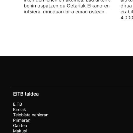
behin ospatzen du Getariak Elkanoren
dirua
iritsiera, munduari bira eman ostean.
erabi
4.000
EITB taldea
EITB
Kirolak
Telebista nahieran
Primeran
Gaztea
Makusi