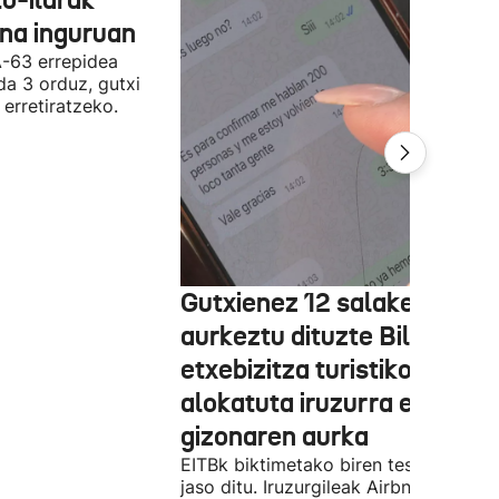
ona inguruan
A-63 errepidea
da 3 orduz, gutxi
 erretiratzeko.
Gutxienez 12 salaketa
aurkeztu dituzte Bilbon
etxebizitza turistiko bat
alokatuta iruzurra egin zue
gizonaren aurka
EITBk biktimetako biren testigantzak
jaso ditu. Iruzurgileak Airbnb bidez