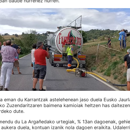
3an daude hurrenez hurren.
ra eman du Karrantzak astelehenean jaso duela Eusko Jaurl
ko Zuzendaritzaren baimena kamioiak heltzen has daitezen.
rdeko dute.
mendu du La Argañedako urtegiak, % 13an dagoenak, gehi
aukera duela, kontuan izanik nola dagoen eraikita. Udalerri