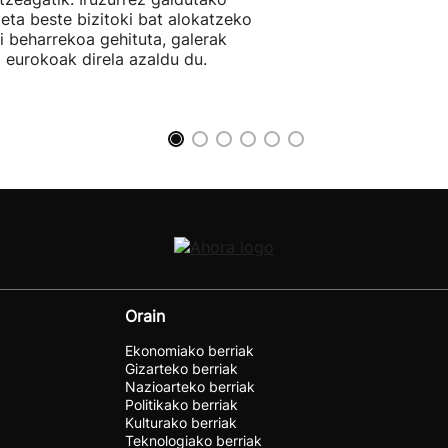
 eta beste bizitoki bat alokatzeko
li beharrekoa gehituta, galerak
 eurokoak direla azaldu du.
Orain
Ekonomiako berriak
Gizarteko berriak
Nazioarteko berriak
Politikako berriak
Kulturako berriak
Teknologiako berriak