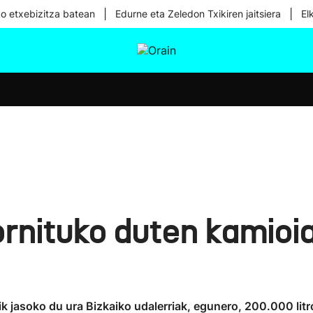
|
|
ko etxebizitza batean
Edurne eta Zeledon Txikiren jaitsiera
El
tura
Ikusmiran
Egural
Osasuna
Teknologia
rnituko duten kamioia
tik jasoko du ura Bizkaiko udalerriak, egunero, 200.000 litr