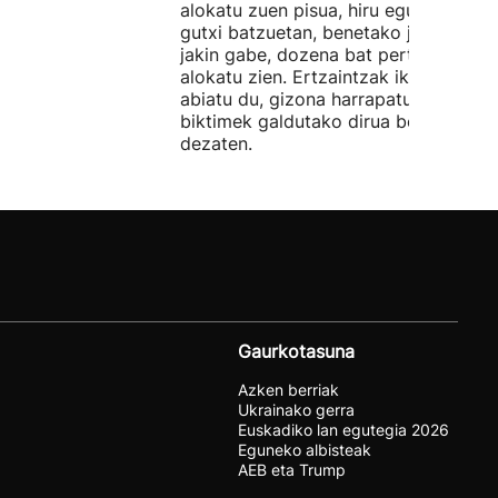
alokatu zuen pisua, hiru egunez. Ordu
gutxi batzuetan, benetako jabeak eze
jakin gabe, dozena bat pertsonari
alokatu zien. Ertzaintzak ikerketa
abiatu du, gizona harrapatu eta
biktimek galdutako dirua berreskura
dezaten.
Gaurkotasuna
Azken berriak
Ukrainako gerra
Euskadiko lan egutegia 2026
Eguneko albisteak
AEB eta Trump