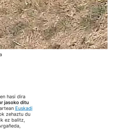
a
en hasi dira
r jasoko ditu
eartean
Euskadi
iok zehaztu du
k ez balitz,
 Argañeda,