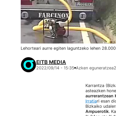
Lehorteari aurre egiten laguntzeko lehen 28.000
EITB MEDIA
2022/09/14 - 15:35
Azken eguneratzea
2
Karrantza (Bizk
asteazken hone
aurrerantzean
Irratia
ri esan di
Bizkaiko udaler
Ampuerotik
. K