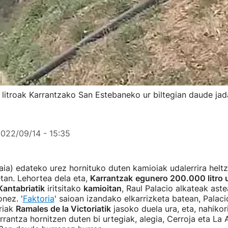
 litroak Karrantzako San Estebaneko ur biltegian daude jad
022/09/14 - 15:35
aia) edateko urez hornituko duten kamioiak udalerrira heltz
tan. Lehortea dela eta,
Karrantzak
egunero 200.000 litro u
Kantabriatik
iritsitako
kamioitan
, Raul Palacio alkateak ast
onez. '
Faktoria
' saioan izandako elkarrizketa batean, Palac
riak
Ramales de la Victoriatik
jasoko duela ura, eta, nahikori
arrantza hornitzen duten bi urtegiak, alegia, Cerroja eta La