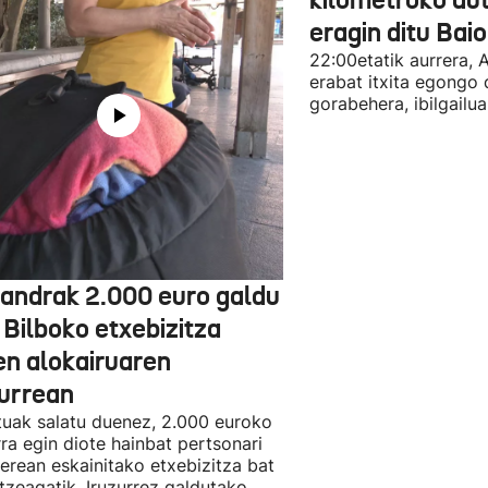
eragin ditu Bai
22:00etatik aurrera, 
erabat itxita egongo 
gorabehera, ibilgailua
jandrak 2.000 euro galdu
 Bilboko etxebizitza
en alokairuaren
zurrean
tuak salatu duenez, 2.000 euroko
rra egin diote hainbat pertsonari
berean eskainitako etxebizitza bat
tzeagatik. Iruzurrez galdutako