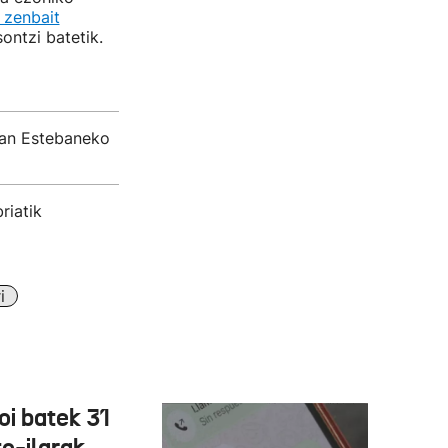
 zenbait
ntzi batetik.
San Estebaneko
riatik
i
oi batek 31
o-ilarak