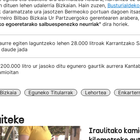
n dituen lehen udalerria Bizkaian. Hain zuzen,
Busturialdeko
 daramatzate ura jasotzen Bermeoko portuan dagoen itsaso
reiro Bilbao Bizkaia Ur Partzuergoko gerentearen arabera,
o egoeretarako salbuespenezko neurriak"
dira horiek.
aurre egiten laguntzeko lehen 28.000 litroak Karrantzako 
n daude jada
200.000 litro ur jasoko ditu egunero gaurtik aurrera Kantab
kamioitan
Bizkaia
Eguneko Titularrak
Lehortea
Enkarterr
aiteke
Iraulitako kami
kilometroko aut