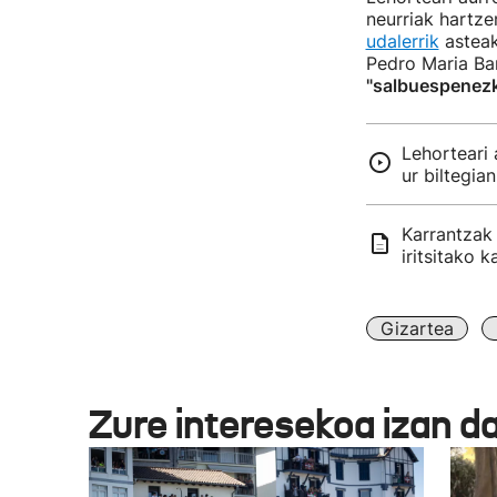
neurriak hartze
udalerrik
asteak
Pedro Maria Bar
"salbuespenezk
Lehorteari 
ur biltegia
Karrantzak 
iritsitako 
Gizartea
Zure interesekoa izan d