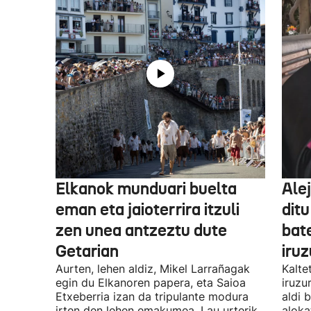
Elkanok munduari buelta
Ale
eman eta jaioterrira itzuli
ditu
zen unea antzeztu dute
bat
Getarian
iru
Aurten, lehen aldiz, Mikel Larrañagak
Kalte
egin du Elkanoren papera, eta Saioa
iruzu
Etxeberria izan da tripulante modura
aldi 
irten den lehen emakumea. Lau urterik
aloka