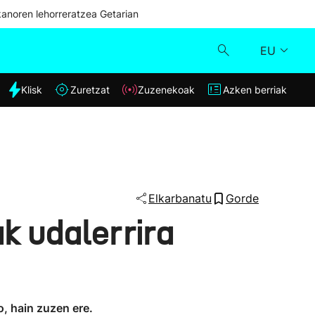
kanoren lehorreratzea Getarian
EU
dia
Klisk
Zuretzat
Zuzenekoak
Azken berriak
Klisk
Zuzenekoak
Zuretzat
Elkarbanatu
Gorde
k udalerrira
Azken berriak
o, hain zuzen ere.