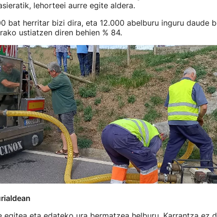
ieratik, lehorteei aurre egite aldera.
0 bat herritar bizi dira, eta 12.000 abelburu inguru daude b
rako ustiatzen diren behien % 84.
rialdean
e egitea eta edateko ura bermatzea helburu, Karrantza ez 