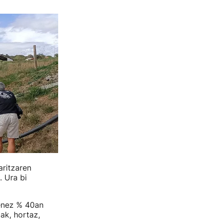
aritzaren
 Ura bi
enez % 40an
ak, hortaz,