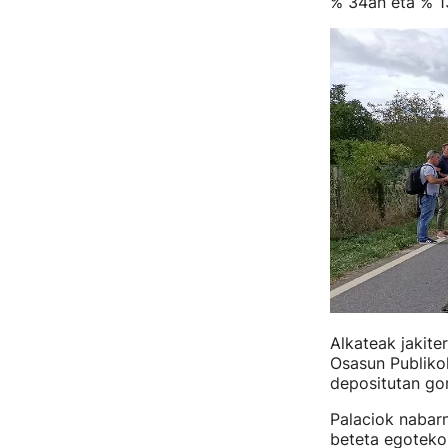
% 34an eta % 1
Alkateak jakite
Osasun Publiko
depositutan go
Palaciok nabar
beteta egoteko 