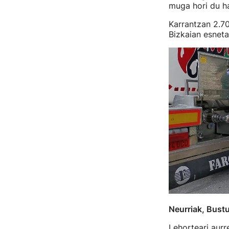
muga hori du has
Karrantzan 2.70
Bizkaian esneta
Neurriak, Bustu
Lehorteari aurr