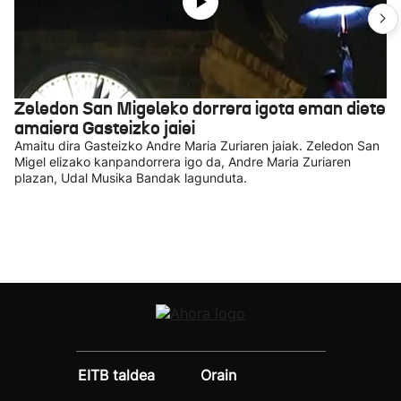
Zeledon San Migeleko dorrera igota eman diete
amaiera Gasteizko jaiei
Amaitu dira Gasteizko Andre Maria Zuriaren jaiak. Zeledon San
Migel elizako kanpandorrera igo da, Andre Maria Zuriaren
plazan, Udal Musika Bandak lagunduta.
EITB taldea
Orain