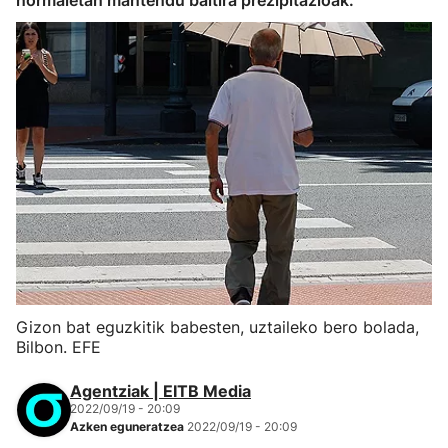
normaletan mantendu baitira prezipitazioak.
Gizon bat eguzkitik babesten, uztaileko bero bolada,
Bilbon. EFE
Agentziak | EITB Media
2022/09/19 - 20:09
Azken eguneratzea
2022/09/19 - 20:09