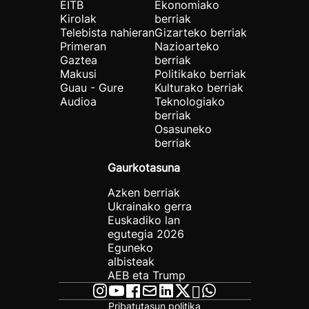
EITB
Ekonomiako
Kirolak
berriak
Telebista nahieran
Gizarteko berriak
Primeran
Nazioarteko
Gaztea
berriak
Makusi
Politikako berriak
Guau - Gure
Kulturako berriak
Audioa
Teknologiako
berriak
Osasuneko
berriak
Gaurkotasuna
Azken berriak
Ukrainako gerra
Euskadiko lan
egutegia 2026
Eguneko
albisteak
AEB eta Trump
Pribatutasun politika