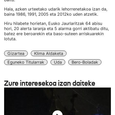
Hala, azken urteetako udarik lehorrenetakoa izan da,
baina 1986, 1991, 2005 eta 2012ko uden atzetik.
Hiru hilabete horietan, Eusko Jaurlaritzak 64 abisu
hori, 20 alerta laranja eta 5 alarma gorri aktibatu ditu,
batez ere beroarekin eta baso-suteen arriskuarekin
lotuta.
Gizartea
Klima Aldaketa
Eguneko Titularrak
Uda
Bero-Boladak
Zure interesekoa izan daiteke