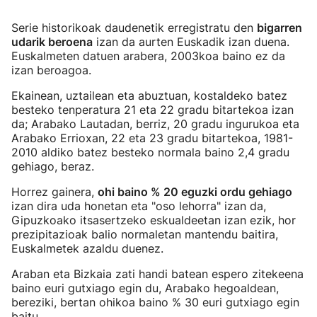
Serie historikoak daudenetik erregistratu den
bigarren
udarik beroena
izan da aurten Euskadik izan duena.
Euskalmeten datuen arabera, 2003koa baino ez da
izan beroagoa.
Ekainean, uztailean eta abuztuan, kostaldeko batez
besteko tenperatura 21 eta 22 gradu bitartekoa izan
da; Arabako Lautadan, berriz, 20 gradu ingurukoa eta
Arabako Errioxan, 22 eta 23 gradu bitartekoa, 1981-
2010 aldiko batez besteko normala baino 2,4 gradu
gehiago, beraz.
Horrez gainera,
ohi baino % 20 eguzki ordu gehiago
izan dira uda honetan eta "oso lehorra" izan da,
Gipuzkoako itsasertzeko eskualdeetan izan ezik, hor
prezipitazioak balio normaletan mantendu baitira,
Euskalmetek azaldu duenez.
Araban eta Bizkaia zati handi batean espero zitekeena
baino euri gutxiago egin du, Arabako hegoaldean,
bereziki, bertan ohikoa baino % 30 euri gutxiago egin
baitu.