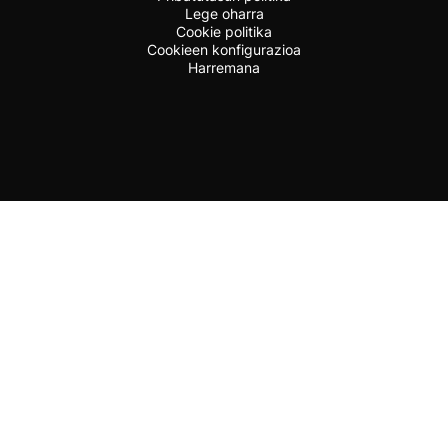
Lege oharra
Cookie politika
Cookieen konfigurazioa
Harremana