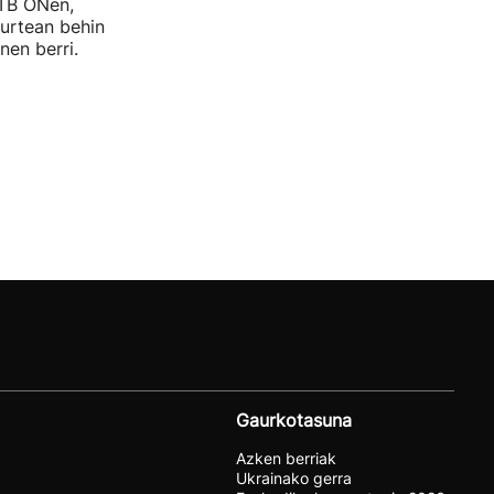
ETB ONen,
 urtean behin
nen berri.
Gaurkotasuna
Azken berriak
Ukrainako gerra