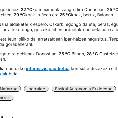
agokienez,
22 ºC
ko maximoak izango dira Donostian,
25 º
teizen,
29 ºC
koak Iruñean eta
25 ºC
koak, berriz, Baionan.
a ia aldaketarik espero. Oskarbi egongo da eta, beraz, egu
 jarraituko dugu, goizeko lehen orduetako behe-lainoa salb
eta leun ibiliko da, arratsaldean ipar-haizea nagusituz. Ten
da gorabeherarik.
ngo dira gehienez Donostian,
25 ºC
Bilbon,
28 ºC
Gasteize
an.
diari buruzko
informazio gaurkotua
kontsulta dezakezu eitb
kiak
bidali.
Nafarroa
Iparralde
Euskal Autonomia Erkidegoa
arrak