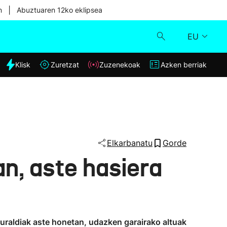
|
n
Abuztuaren 12ko eklipsea
EU
dia
Klisk
Zuretzat
Zuzenekoak
Azken berriak
Klisk
Zuzenekoak
Zuretzat
Elkarbanatu
Gorde
n, aste hasiera
Azken berriak
eguraldiak aste honetan, udazken garairako altuak