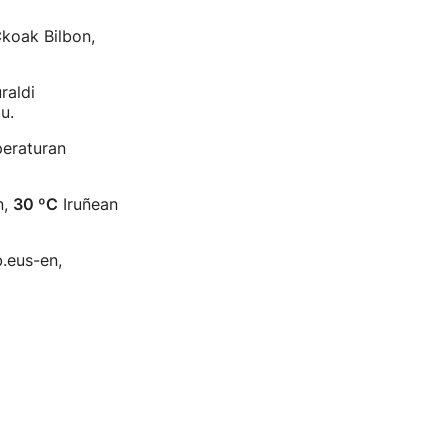
C
koak Bilbon,
raldi
u.
peraturan
n,
30 ºC
Iruñean
.eus-en,