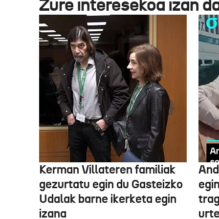
Zure interesekoa izan d
Kerman Villateren familiak
And
gezurtatu egin du Gasteizko
egin
Udalak barne ikerketa egin
tra
izana
urt