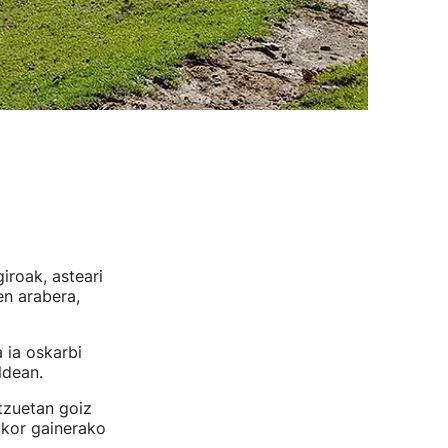
iroak, asteari
en arabera,
 ia oskarbi
ldean.
tzuetan goiz
akor gainerako