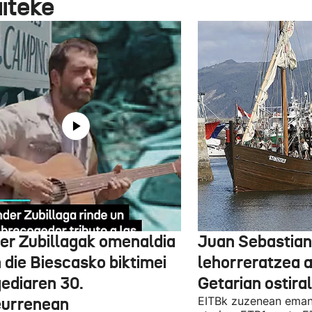
aiteke
er Zubillagak omenaldia
Juan Sebastian
 die Biescasko biktimei
lehorreratzea 
gediaren 30.
Getarian ostira
eurrenean
EITBk zuzenean eman