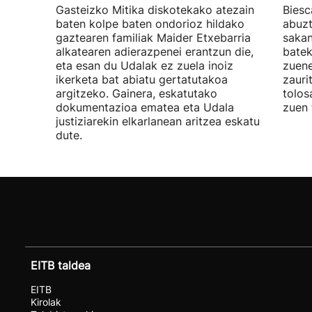
Gasteizko Mitika diskotekako atezain
Biesc
baten kolpe baten ondorioz hildako
abuzt
gaztearen familiak Maider Etxebarria
sakan
alkatearen adierazpenei erantzun die,
batek
eta esan du Udalak ez zuela inoiz
zuene
ikerketa bat abiatu gertatutakoa
zauri
argitzeko. Gainera, eskatutako
tolos
dokumentazioa ematea eta Udala
zuen 
justiziarekin elkarlanean aritzea eskatu
dute.
EITB taldea
EITB
Kirolak