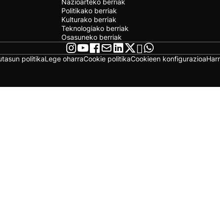
Nazioarteko berriak
Politikako berriak
Kulturako berriak
Teknologiako berriak
Osasuneko berriak
utasun politika
Lege oharra
Cookie politika
Cookieen konfigurazioa
Har