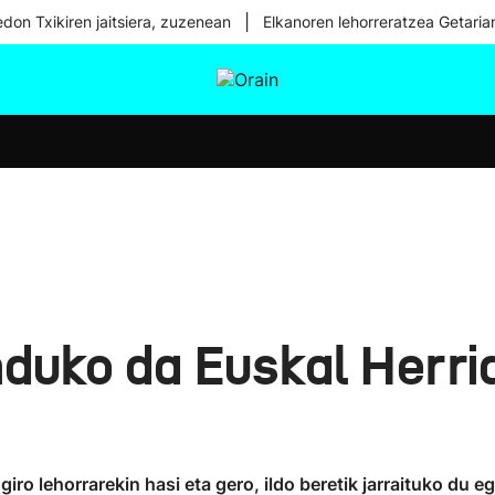
|
don Txikiren jaitsiera, zuzenean
Elkanoren lehorreratzea Getaria
tura
Ikusmiran
Egural
Osasuna
Teknologia
duko da Euskal Herria
giro lehorrarekin hasi eta gero, ildo beretik jarraituko du 