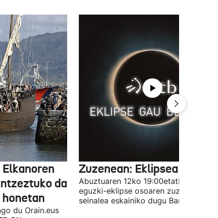
 Elkanoren
Zuzenean: Eklipsea Barde
antzeztuko da
Abuztuaren 12ko 19:00etatik aurrera,
eguzki-eklipse osoaren zuzeneko
l honetan
seinalea eskainiko dugu Bardeatik.
go du Orain.eus