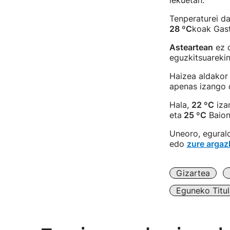
lekuetan.
Tenperaturei d
28 ºC
koak Gas
Asteartean
ez d
eguzkitsuarekin
Haizea aldakor 
apenas izango 
Hala,
22 ºC
iza
eta
25 ºC
Baion
Uneoro, egural
edo
zure argaz
Gizartea
Eguneko Titul