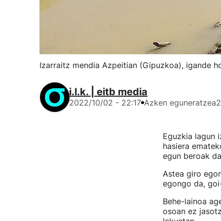
Izarraitz mendia Azpeitian (Gipuzkoa), igande ho
i.l.k. | eitb media
2022/10/02 - 22:17
Azken eguneratzea
2
Eguzkia lagun i
hasiera ematek
egun beroak dat
Astea giro egon
egongo da, goi-
Behe-lainoa age
osoan ez jasotz