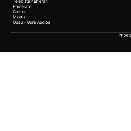
Telebista nahieran
Primeran
Gaztea
Makusi
Guau - Gure Audioa
Pribat