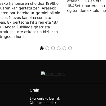
atarian, ETB1en eta 
asko kanpinaren uholdea 1996ko
16:45etik aurrera, lau
uaren 7an gertatu zen, Araseko
egiten den ekitaldi ho
aren bat-bateko ur-goraldi bikain
 Las Nieves kanpina suntsitu
an. 87 pertsona hil ziren eta 187
tu. Ander Zubillaga gitarrista
arrak sei urte eskasekin bizi izan
tragedia hura.
Orain
Ekonomiako berriak
Gizarteko berriak