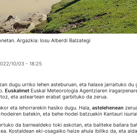
netan. Argazkia: Iosu Alberdi Balzategi
022/10/03 - 18:25
zan dugu urriko lehen asteburuan, eta halaxe jarraituko du g
o.
Euskalmet
Euskal Meteorologia Agentziaren iragarpenar
oz, eta asteartean erabat garbituko da zerua.
kor eta lehorrarekin hasiko dugu. Hala,
astelehenean
zerua
hodeiren batekin, eta behe-hodei batzuekin Kantauri isuria
rtuko da barnealdeko toki askotan, eta baliteke bailara ba
ea. Kostaldean eki-osagaiko haize ahula ibiliko da, eta ald