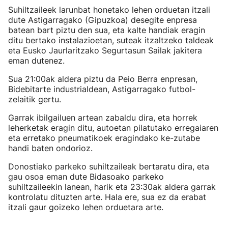
Suhiltzaileek larunbat honetako lehen orduetan itzali
dute Astigarragako (Gipuzkoa) desegite enpresa
batean bart piztu den sua, eta kalte handiak eragin
ditu bertako instalazioetan, suteak itzaltzeko taldeak
eta Eusko Jaurlaritzako Segurtasun Sailak jakitera
eman dutenez.
Sua 21:00ak aldera piztu da Peio Berra enpresan,
Bidebitarte industrialdean, Astigarragako futbol-
zelaitik gertu.
Garrak ibilgailuen artean zabaldu dira, eta horrek
leherketak eragin ditu, autoetan pilatutako erregaiaren
eta erretako pneumatikoek eragindako ke-zutabe
handi baten ondorioz.
Donostiako parkeko suhiltzaileak bertaratu dira, eta
gau osoa eman dute Bidasoako parkeko
suhiltzaileekin lanean, harik eta 23:30ak aldera garrak
kontrolatu dituzten arte. Hala ere, sua ez da erabat
itzali gaur goizeko lehen orduetara arte.