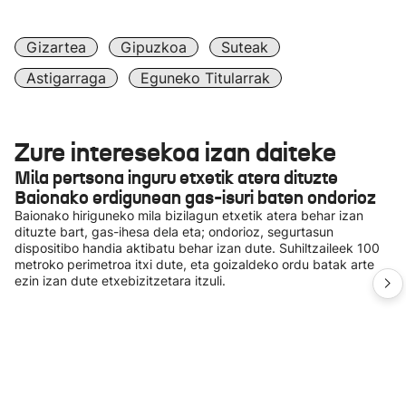
Gizartea
Gipuzkoa
Suteak
Astigarraga
Eguneko Titularrak
Zure interesekoa izan daiteke
Mila pertsona inguru etxetik atera dituzte
Baionako erdigunean gas-isuri baten ondorioz
Baionako hiriguneko mila bizilagun etxetik atera behar izan
dituzte bart, gas-ihesa dela eta; ondorioz, segurtasun
dispositibo handia aktibatu behar izan dute. Suhiltzaileek 100
metroko perimetroa itxi dute, eta goizaldeko ordu batak arte
ezin izan dute etxebizitzetara itzuli.