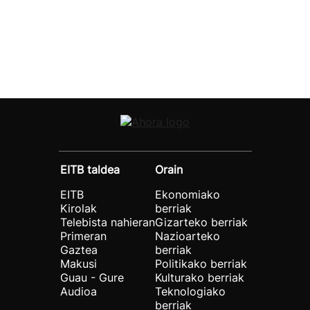
EITB taldea
Orain
EITB
Ekonomiako
Kirolak
berriak
Telebista nahieran
Gizarteko berriak
Primeran
Nazioarteko
Gaztea
berriak
Makusi
Politikako berriak
Guau - Gure
Kulturako berriak
Audioa
Teknologiako
berriak