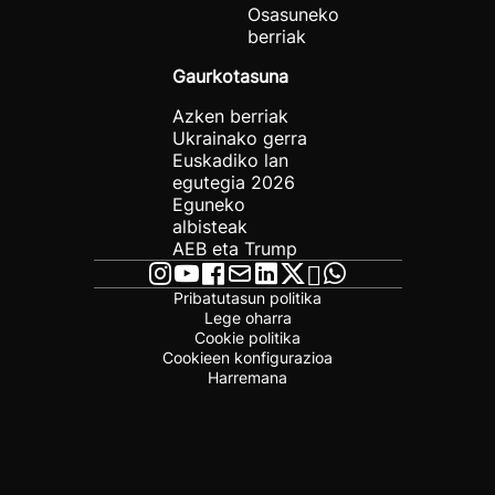
Osasuneko
berriak
Gaurkotasuna
Azken berriak
Ukrainako gerra
Euskadiko lan
egutegia 2026
Eguneko
albisteak
AEB eta Trump
Pribatutasun politika
Lege oharra
Cookie politika
Cookieen konfigurazioa
Harremana