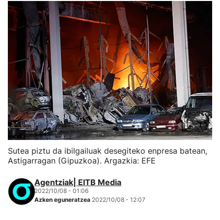
Sutea piztu da ibilgailuak desegiteko enpresa batean,
Astigarragan (Gipuzkoa). Argazkia: EFE
Agentziak| EITB Media
2022/10/08 - 01:06
Azken eguneratzea
2022/10/08 - 12:07