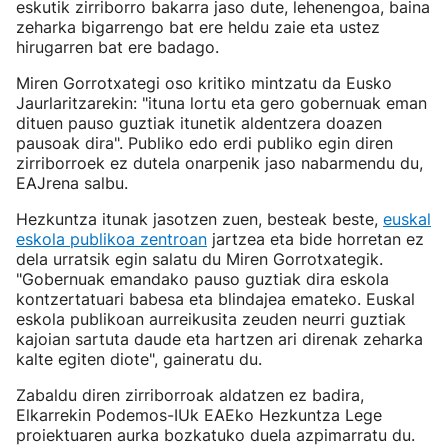
eskutik zirriborro bakarra jaso dute, lehenengoa, baina
zeharka bigarrengo bat ere heldu zaie eta ustez
hirugarren bat ere badago.
Miren Gorrotxategi oso kritiko mintzatu da Eusko
Jaurlaritzarekin: "ituna lortu eta gero gobernuak eman
dituen pauso guztiak itunetik aldentzera doazen
pausoak dira". Publiko edo erdi publiko egin diren
zirriborroek ez dutela onarpenik jaso nabarmendu du,
EAJrena salbu.
Hezkuntza itunak jasotzen zuen, besteak beste,
euskal
eskola publikoa zentroan
jartzea eta bide horretan ez
dela urratsik egin salatu du Miren Gorrotxategik.
"Gobernuak emandako pauso guztiak dira eskola
kontzertatuari babesa eta blindajea emateko. Euskal
eskola publikoan aurreikusita zeuden neurri guztiak
kajoian sartuta daude eta hartzen ari direnak zeharka
kalte egiten diote", gaineratu du.
Zabaldu diren zirriborroak aldatzen ez badira,
Elkarrekin Podemos-IUk EAEko Hezkuntza Lege
proiektuaren aurka bozkatuko duela azpimarratu du.