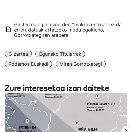
Gasteizen egin asmo den ''makrozentroa'' ez da
errefuxiatuak artatzeko modu egokiena,
Gorrotxategiren arabera
Gizartea
Eguneko Titularrak
Podemos Euskadi
Miren Gorrotxategi
Zure interesekoa izan daiteke