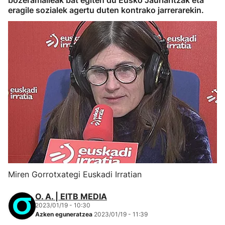
bozeramaileak bat egiten du Eusko Jaurlaritzak eta
eragile sozialek agertu duten kontrako jarrerarekin.
Miren Gorrotxategi Euskadi Irratian
O. A. | EITB MEDIA
2023/01/19 - 10:30
Azken eguneratzea
2023/01/19 - 11:39