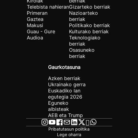
Kirolak
berriak
Telebista nahieran
Gizarteko berriak
Primeran
Nazioarteko
Gaztea
berriak
Makusi
Politikako berriak
Guau - Gure
Kulturako berriak
Audioa
Teknologiako
berriak
Osasuneko
berriak
Gaurkotasuna
Azken berriak
Ukrainako gerra
Euskadiko lan
egutegia 2026
Eguneko
albisteak
AEB eta Trump
Pribatutasun politika
Lege oharra