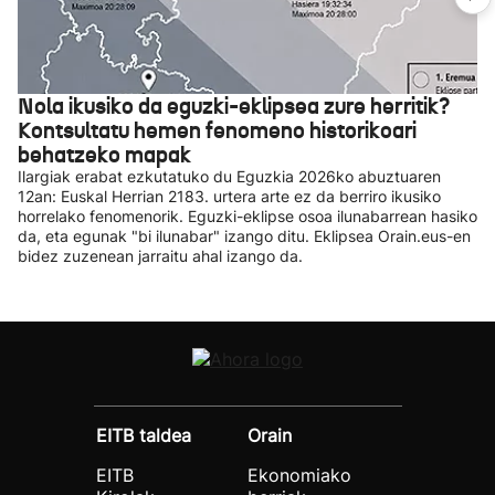
Nola ikusiko da eguzki-eklipsea zure herritik?
Kontsultatu hemen fenomeno historikoari
behatzeko mapak
Ilargiak erabat ezkutatuko du Eguzkia 2026ko abuztuaren
12an: Euskal Herrian 2183. urtera arte ez da berriro ikusiko
horrelako fenomenorik. Eguzki-eklipse osoa ilunabarrean hasiko
da, eta egunak "bi ilunabar" izango ditu. Eklipsea Orain.eus-en
bidez zuzenean jarraitu ahal izango da.
EITB taldea
Orain
EITB
Ekonomiako