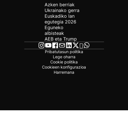
Azken berriak
Ukrainako gerra
Euskadiko lan
egutegia 2026
Eguneko
albisteak
AEB eta Trump
Pribatutasun politika
Lege oharra
Cookie politika
Cookieen konfigurazioa
Harremana