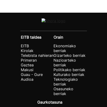
EITB taldea
Orain
EITB
Ekonomiako
Kirolak
berriak
Telebista nahieran
Gizarteko berriak
Primeran
Nazioarteko
Gaztea
berriak
Makusi
Politikako berriak
Guau - Gure
Kulturako berriak
Audioa
Teknologiako
berriak
Osasuneko
berriak
Gaurkotasuna