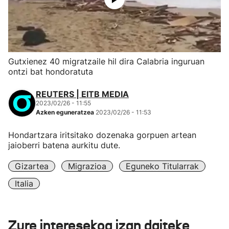
Gutxienez 40 migratzaile hil dira Calabria inguruan
ontzi bat hondoratuta
REUTERS | EITB MEDIA
2023/02/26 - 11:55
Azken eguneratzea
2023/02/26 - 11:53
Hondartzara iritsitako dozenaka gorpuen artean
jaioberri batena aurkitu dute.
Gizartea
Migrazioa
Eguneko Titularrak
Italia
Zure interesekoa izan daiteke