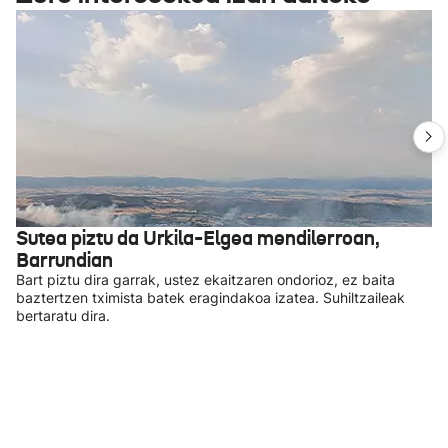
Sutea piztu da Urkila-Elgea mendilerroan,
Barrundian
Bart piztu dira garrak, ustez ekaitzaren ondorioz, ez baita
baztertzen tximista batek eragindakoa izatea. Suhiltzaileak
bertaratu dira.