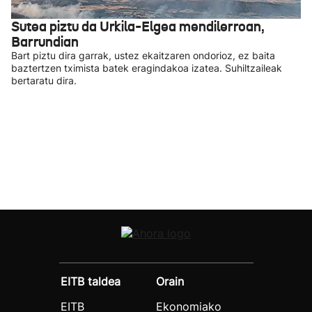
Sutea piztu da Urkila-Elgea mendilerroan,
Barrundian
Bart piztu dira garrak, ustez ekaitzaren ondorioz, ez baita
baztertzen tximista batek eragindakoa izatea. Suhiltzaileak
bertaratu dira.
EITB taldea
Orain
EITB
Ekonomiako