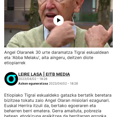
Angel Olaranek 30 urte daramatza Tigrai eskualdean
eta 'Abba Melaku', aita aingeru, deitzen diote
etiopiarrek
LEIRE LASA | EITB MEDIA
2023/04/02 - 18:28
Azken eguneratzea
2023/04/02 - 18:28
Etiopiako Tigrai eskualdeko gatazka bertatik beretara
bizitzea tokatu zaio Angel Olaran misiolari ezagunari.
Euskal Herrira itzuli da, bertako egoeraren eta
beharren berri ematera. Gerra amaituta, pobrezia
betean, etorkizuna eraikitzea da herritarren erronka