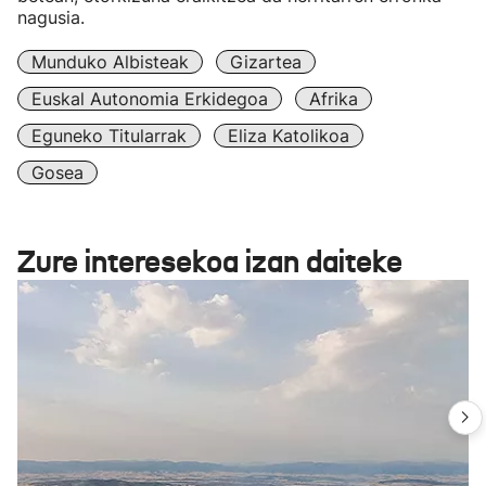
nagusia.
Munduko Albisteak
Gizartea
Euskal Autonomia Erkidegoa
Afrika
Eguneko Titularrak
Eliza Katolikoa
Gosea
Zure interesekoa izan daiteke