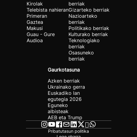
Kirolak
berriak
Telebista nahieran
Gizarteko berriak
Primeran
Nazioarteko
Gaztea
berriak
Makusi
Politikako berriak
Guau - Gure
Kulturako berriak
Audioa
Teknologiako
berriak
Osasuneko
berriak
Gaurkotasuna
Azken berriak
Ukrainako gerra
Euskadiko lan
egutegia 2026
Eguneko
albisteak
AEB eta Trump
Pribatutasun politika
Lege oharra