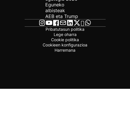
Eguneko
albisteak
AEB eta Trump
Pribatutasun politika
Lege oharra
Cookie politika
Cookieen konfigurazioa
Harremana