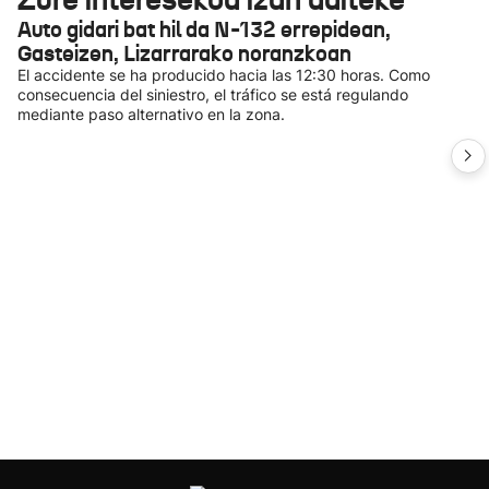
Auto gidari bat hil da N-132 errepidean,
Gasteizen, Lizarrarako noranzkoan
El accidente se ha producido hacia las 12:30 horas. Como
consecuencia del siniestro, el tráfico se está regulando
mediante paso alternativo en la zona.