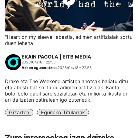
"Heart on my sleeve" abestia, adimen artifizialak sortu
duen lehena
EKAIN PAGOLA | EITB MEDIA
2023/04/18 - 22:53
Azken eguneratzea
2023/04/18 - 22:53
Drake eta The Weekend artisten ahotsak baliatu ditu
eta abesti bat sortu du adimen artifizialak. Kanta
bolo-bolo dabil sare sozialetan eta milioika ikustaldi
ari da izaten ostiralean igo zutenetik.
Gizartea
Eguneko Titularrak
Zure interesekoa izan daiteke