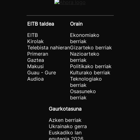
EITB taldea
Orain
EITB
Ekonomiako
Kirolak
berriak
Telebista nahieran
Gizarteko berriak
Primeran
Nazioarteko
Gaztea
berriak
Makusi
Politikako berriak
Guau - Gure
Kulturako berriak
Audioa
Teknologiako
berriak
Osasuneko
berriak
Gaurkotasuna
Azken berriak
Ukrainako gerra
Euskadiko lan
egutegia 2026