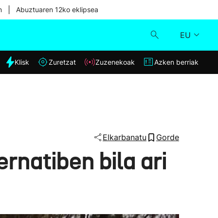
|
n
Abuztuaren 12ko eklipsea
EU
dia
Klisk
Zuretzat
Zuzenekoak
Azken berriak
Klisk
Zuzenekoak
Zuretzat
Elkarbanatu
Gorde
rnatiben bila ari
Azken berriak