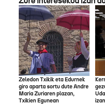
Zure interesekoa izan d
Zeledon Txikik eta Edurnek
Ker
giro aparta sortu dute Andre
gez
Maria Zuriaren plazan,
Uda
Txikien Egunean
iza