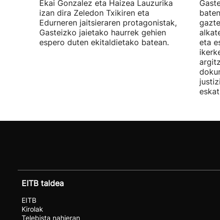
Ekai Gonzalez eta Haizea Lauzurika
Gaste
izan dira Zeledon Txikiren eta
baten
Edurneren jaitsieraren protagonistak,
gazte
Gasteizko jaietako haurrek gehien
alkat
espero duten ekitaldietako batean.
eta e
ikerk
argit
doku
justi
eskat
EITB taldea
EITB
Kirolak
Telebista nahieran