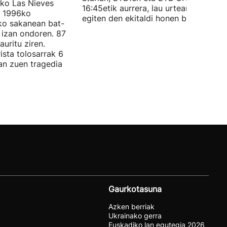
ko Las Nieves
16:45etik aurrera, lau urtean behin
n 1996ko
egiten den ekitaldi honen berri.
ko sakanean bat-
 izan ondoren. 87
auritu ziren.
ista tolosarrak 6
zan zuen tragedia
Gaurkotasuna
Azken berriak
Ukrainako gerra
Euskadiko lan egutegia 2026