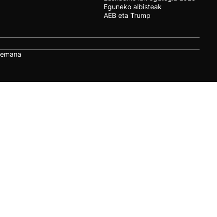
Eguneko albisteak
AEB eta Trump
remana