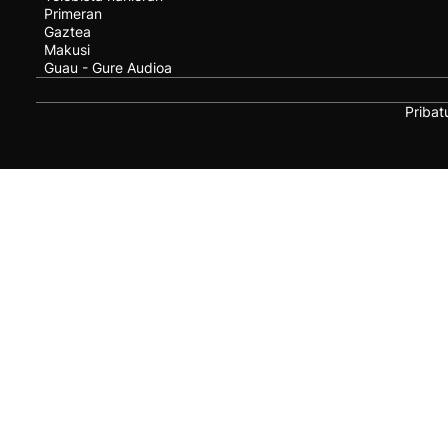
Primeran
Gaztea
Makusi
Guau - Gure Audioa
Pribat