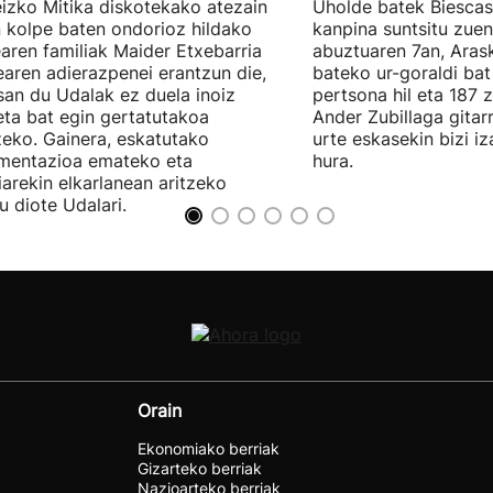
izko Mitika diskotekako atezain
Uholde batek Biescas
 kolpe baten ondorioz hildako
kanpina suntsitu zue
aren familiak Maider Etxebarria
abuztuaren 7an, Aras
earen adierazpenei erantzun die,
bateko ur-goraldi bat
san du Udalak ez duela inoiz
pertsona hil eta 187 z
eta bat egin gertatutakoa
Ander Zubillaga gitarr
zeko. Gainera, eskatutako
urte eskasekin bizi i
mentazioa emateko eta
hura.
ziarekin elkarlanean aritzeko
u diote Udalari.
Orain
Ekonomiako berriak
Gizarteko berriak
Nazioarteko berriak