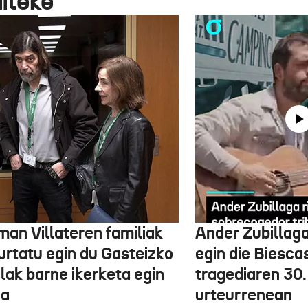
aiteke
man Villateren familiak
Ander Zubillag
urtatu egin du Gasteizko
egin die Biesca
lak barne ikerketa egin
tragediaren 30.
na
urteurrenean