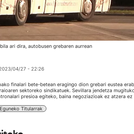
bila ari dira, autobusen grebaren aurrean
2023/04/27 - 22:26
ko finalari bete-betean eragingo dion grebari eustea erab
aioaren sektoreko sindikatuek. Sevillara jendetza mugituk
tronalari presioa egiteko, baina negoziazioak ez atzera ez
Eguneko Titularrak