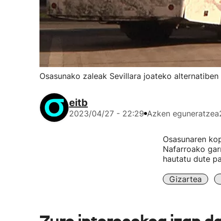
Osasunako zaleak Sevillara joateko alternatiben 
eitb
2023/04/27 - 22:29
Azken eguneratzea
Osasunaren kopa
Nafarroako garr
hautatu dute pa
Gizartea