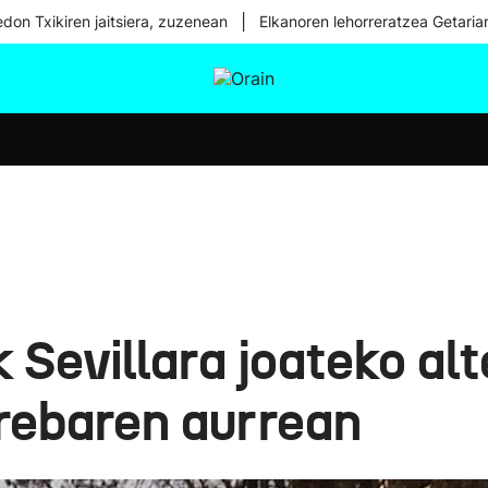
|
don Txikiren jaitsiera, zuzenean
Elkanoren lehorreratzea Getaria
tura
Ikusmiran
Egural
Osasuna
Teknologia
Sevillara joateko alte
grebaren aurrean