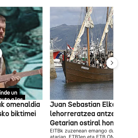
ak omenaldia
Juan Sebastian Elkanoren
sko biktimei
lehorreratzea antzeztuko 
Getarian ostiral honetan
EITBk zuzenean emango du Orain.eus
atarian, ETB1en eta ETB ONen,