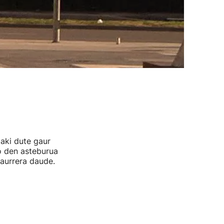
aki dute gaur
o den asteburua
 aurrera daude.