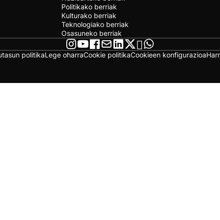
Politikako berriak
Kulturako berriak
Teknologiako berriak
Osasuneko berriak
utasun politika
Lege oharra
Cookie politika
Cookieen konfigurazioa
Har