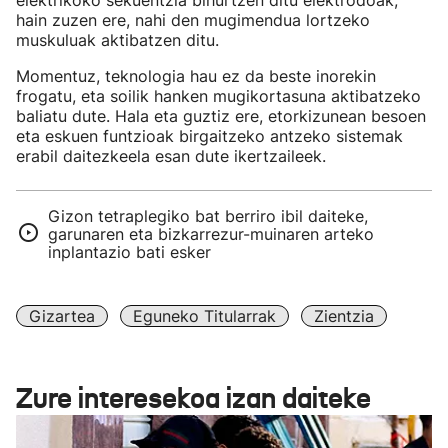
elektrikoko sekuentzia bihurtzen ditu elektrodoak;
hain zuzen ere, nahi den mugimendua lortzeko
muskuluak aktibatzen ditu.
Momentuz, teknologia hau ez da beste inorekin
frogatu, eta soilik hanken mugikortasuna aktibatzeko
baliatu dute. Hala eta guztiz ere, etorkizunean besoen
eta eskuen funtzioak birgaitzeko antzeko sistemak
erabil daitezkeela esan dute ikertzaileek.
Gizon tetraplegiko bat berriro ibil daiteke,
garunaren eta bizkarrezur-muinaren arteko
inplantazio bati esker
Gizartea
Eguneko Titularrak
Zientzia
Zure interesekoa izan daiteke