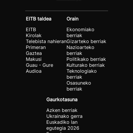
EITB taldea
Orain
EITB
Ekonomiako
Kirolak
berriak
Telebista nahieran
Gizarteko berriak
Primeran
Nazioarteko
Gaztea
berriak
Makusi
Politikako berriak
Guau - Gure
Kulturako berriak
Audioa
Teknologiako
berriak
Osasuneko
berriak
Gaurkotasuna
Azken berriak
Ukrainako gerra
Euskadiko lan
egutegia 2026