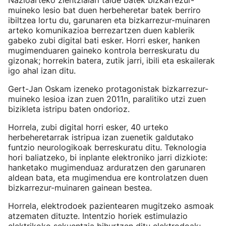
Nazioarteko zientzialari talde batek bizkarrezur-
muineko lesio bat duen herbeheretar batek berriro
ibiltzea lortu du, garunaren eta bizkarrezur-muinaren
arteko komunikazioa berrezartzen duen kablerik
gabeko zubi digital bati esker. Horri esker, hanken
mugimenduaren gaineko kontrola berreskuratu du
gizonak; horrekin batera, zutik jarri, ibili eta eskailerak
igo ahal izan ditu.
Gert-Jan Oskam izeneko protagonistak bizkarrezur-
muineko lesioa izan zuen 2011n, paralitiko utzi zuen
bizikleta istripu baten ondorioz.
Horrela, zubi digital horri esker, 40 urteko
herbeheretarrak istripua izan zuenetik galdutako
funtzio neurologikoak berreskuratu ditu. Teknologia
hori baliatzeko, bi inplante elektroniko jarri dizkiote:
hanketako mugimenduaz arduratzen den garunaren
aldean bata, eta mugimendua ere kontrolatzen duen
bizkarrezur-muinaren gainean bestea.
Horrela, elektrodoek pazientearen mugitzeko asmoak
atzematen dituzte. Intentzio horiek estimulazio