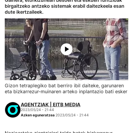
Gainera, etorkizunean besoen eta eskuen funtzioak
birgaitzeko antzeko sistemak erabil daitezkeela esan
dute ikertzaileek.
Gizon tetraplegiko bat berriro ibil daiteke, garunaren
eta bizkarrezur-muinaren arteko inplantazio bati esker
AGENTZIAK | EITB MEDIA
2023/05/24 - 21:44
Azken eguneratzea
2023/05/24 - 21:44