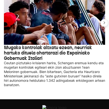
Mugako kontrolak altxatu ezean, neurriak
hartuko dituela ohartarazi dio Espainiako
Gobernuak Italiari
Ceutan piztutako krisiaren harira, Schengen eremua kendu eta
mugetan kontrolak egiteari ekin zion abuztuaren 1ean
Meloniren gobernuak. Bien bitartean, Gazteria eta Haurtzaro
Ministerioak jakinarazi du “aste gutxiren buruan” hasiko direla
hiri autonomora heldutako 1.342 adingabeak erkidegoen artean
banatzen.