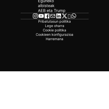
Eguneko
albisteak
AEB eta Trump
Pribatutasun politika
Lege oharra
Cookie politika
Cookieen konfigurazioa
Harremana