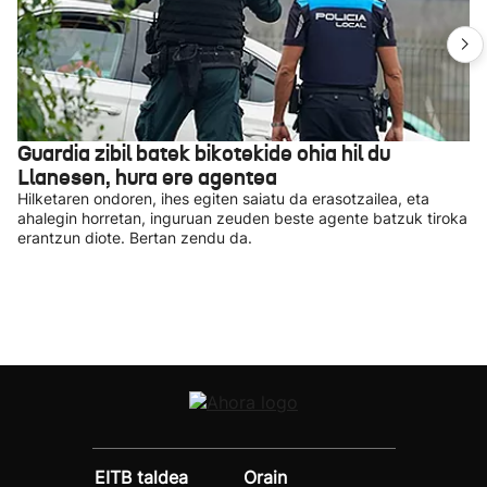
Guardia zibil batek bikotekide ohia hil du
Llanesen, hura ere agentea
Hilketaren ondoren, ihes egiten saiatu da erasotzailea, eta
ahalegin horretan, inguruan zeuden beste agente batzuk tiroka
erantzun diote. Bertan zendu da.
EITB taldea
Orain