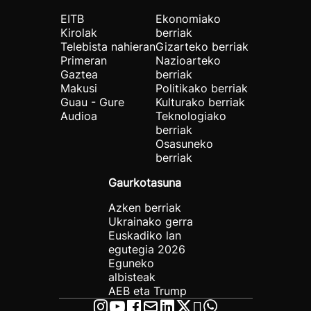
EITB
Ekonomiako
Kirolak
berriak
Telebista nahieran
Gizarteko berriak
Primeran
Nazioarteko
Gaztea
berriak
Makusi
Politikako berriak
Guau - Gure
Kulturako berriak
Audioa
Teknologiako
berriak
Osasuneko
berriak
Gaurkotasuna
Azken berriak
Ukrainako gerra
Euskadiko lan
egutegia 2026
Eguneko
albisteak
AEB eta Trump