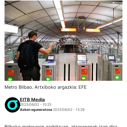
Metro Bilbao. Artxiboko argazkia: EFE
EITB Media
2023/06/02 - 10:25
Azken eguneratzea
2023/06/02 - 13:29
Bilboko metroaren zerbitzuan, atzerapenak izan dira