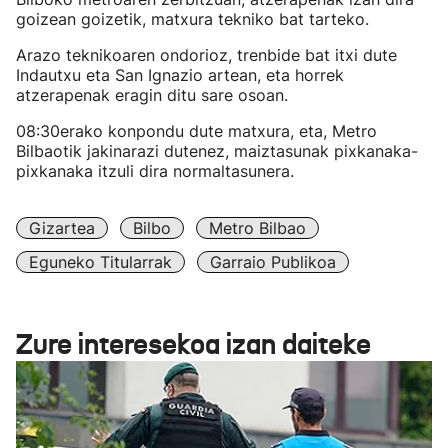
goizean goizetik, matxura tekniko bat tarteko.
Arazo teknikoaren ondorioz, trenbide bat itxi dute
Indautxu eta San Ignazio artean, eta horrek
atzerapenak eragin ditu sare osoan.
08:30erako konpondu dute matxura, eta, Metro
Bilbaotik jakinarazi dutenez, maiztasunak pixkanaka-
pixkanaka itzuli dira normaltasunera.
Gizartea
Bilbo
Metro Bilbao
Eguneko Titularrak
Garraio Publikoa
Zure interesekoa izan daiteke