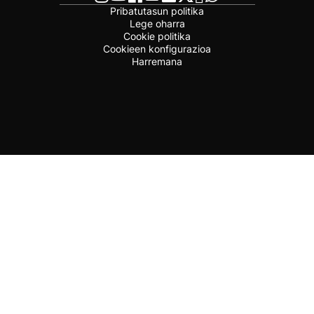
Pribatutasun politika
Lege oharra
Cookie politika
Cookieen konfigurazioa
Harremana