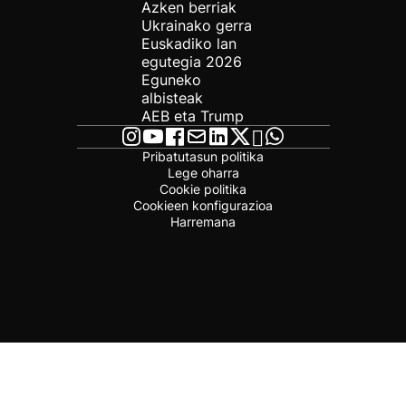
Azken berriak
Ukrainako gerra
Euskadiko lan
egutegia 2026
Eguneko
albisteak
AEB eta Trump
Pribatutasun politika
Lege oharra
Cookie politika
Cookieen konfigurazioa
Harremana