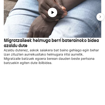
Migratzaileek helmuga berri baterainoko bidea
azaldu dute
Azaldu dutenez, askok saiakera bat baino gehiago egin behar
izan zituzten aurreikusitako helmugara iritsi aurretik.
Migratzaile batzuek egoera berean dauden beste pertsona
batzuekin egiten dute ibilbidea.