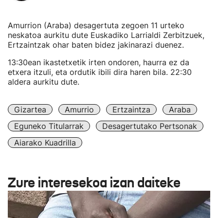
Amurrion (Araba) desagertuta zegoen 11 urteko
neskatoa aurkitu dute Euskadiko Larrialdi Zerbitzuek,
Ertzaintzak ohar baten bidez jakinarazi duenez.
13:30ean ikastetxetik irten ondoren, haurra ez da
etxera itzuli, eta ordutik ibili dira haren bila. 22:30
aldera aurkitu dute.
Gizartea
Amurrio
Ertzaintza
Araba
Eguneko Titularrak
Desagertutako Pertsonak
Aiarako Kuadrilla
Zure interesekoa izan daiteke