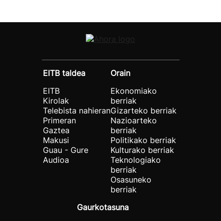
EITB taldea
Orain
EITB
Ekonomiako
Kirolak
berriak
Telebista nahieran
Gizarteko berriak
Primeran
Nazioarteko
Gaztea
berriak
Makusi
Politikako berriak
Guau - Gure
Kulturako berriak
Audioa
Teknologiako
berriak
Osasuneko
berriak
Gaurkotasuna