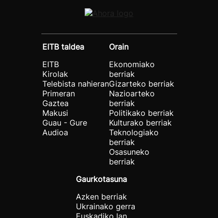
EITB taldea
Orain
EITB
Ekonomiako
Kirolak
berriak
Telebista nahieran
Gizarteko berriak
Primeran
Nazioarteko
Gaztea
berriak
Makusi
Politikako berriak
Guau - Gure
Kulturako berriak
Audioa
Teknologiako
berriak
Osasuneko
berriak
Gaurkotasuna
Azken berriak
Ukrainako gerra
Euskadiko lan