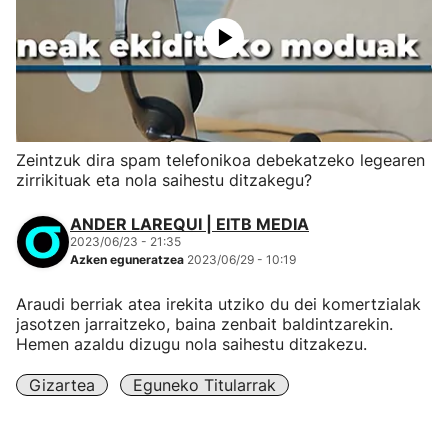
Zeintzuk dira spam telefonikoa debekatzeko legearen
zirrikituak eta nola saihestu ditzakegu?
ANDER LAREQUI | EITB MEDIA
2023/06/23 - 21:35
Azken eguneratzea
2023/06/29 - 10:19
Araudi berriak atea irekita utziko du dei komertzialak
jasotzen jarraitzeko, baina zenbait baldintzarekin.
Hemen azaldu dizugu nola saihestu ditzakezu.
Gizartea
Eguneko Titularrak