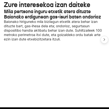
Zure interesekoa izan daiteke
Mila pertsona inguru etxetik atera dituzte
Baionako erdigunean gas-isuri baten ondorioz
Baionako hiriguneko mila bizilagun etxetik atera behar izan
dituzte bart, gas-ihesa dela eta; ondorioz, segurtasun
dispositibo handia aktibatu behar izan dute. Suhiltzaileek 100
metroko perimetroa itxi dute, eta goizaldeko ordu batak arte
ezin izan dute etxebizitzetara itzuli.