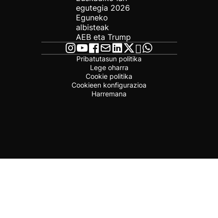
egutegia 2026
Eguneko
albisteak
AEB eta Trump
Pribatutasun politika
Lege oharra
Cookie politika
Cookieen konfigurazioa
Harremana